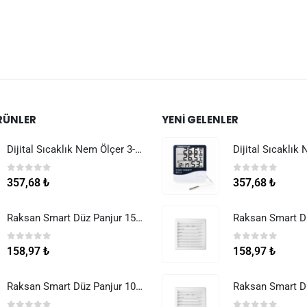
RÜNLER
YENI GELENLER
Dijital Sıcaklık Nem Ölçer 3-1 Sensör Kablolu
0
5 üzerinden
0
5 üzerinden
357,68
₺
357,68
₺
Raksan Smart Düz Panjur 150 mm Sinek Telli
0
5 üzerinden
0
5 üzerinden
158,97
₺
158,97
₺
Raksan Smart Düz Panjur 100 mm Sinek Telli