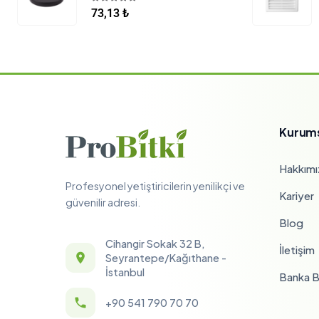
5.00
5 üzerinden
73,13
₺
Kurum
Hakkımı
Profesyonel yetiştiricilerin yenilikçi ve
Kariyer
güvenilir adresi.
Blog
Cihangir Sokak 32 B,
İletişim
Seyrantepe/Kağıthane -
İstanbul
Banka Bi
+90 541 790 70 70