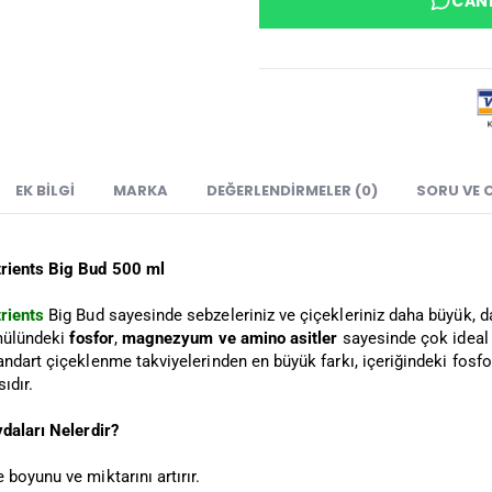
CANL
EK BILGI
MARKA
DEĞERLENDIRMELER (0)
SORU VE 
rients Big Bud 500 ml
rients
Big Bud sayesinde sebzeleriniz ve çiçekleriniz daha büyük, d
rmülündeki
fosfor
,
magnezyum
ve amino asitler
sayesinde çok ideal 
andart çiçeklenme takviyelerinden en büyük farkı, içeriğindeki fos
ıdır.
ydaları Nelerdir?
boyunu ve miktarını artırır.