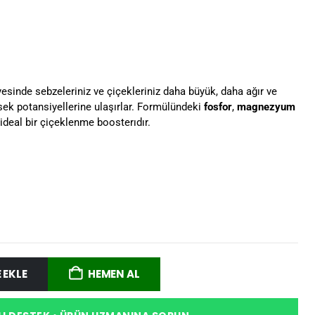
esinde sebzeleriniz ve çiçekleriniz daha büyük, daha ağır ve
ek potansiyellerine ulaşırlar. Formülündeki
fosfor
,
magnezyum
deal bir çiçeklenme boosterıdır.
 EKLE
HEMEN AL