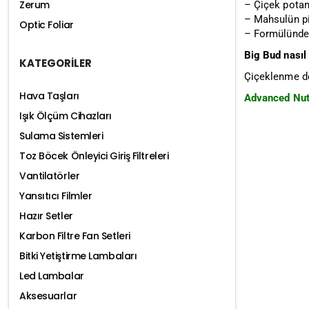
Zerum
– Çiçek potans
– Mahsulün piy
Optic Foliar
– Formülündek
Big Bud nasıl 
KATEGORİLER
Çiçeklenme dön
Hava Taşları
Advanced Nutri
Işık Ölçüm Cihazları
Sulama Sistemleri
Toz Böcek Önleyici Giriş Filtreleri
Vantilatörler
Yansıtıcı Filmler
Hazır Setler
Karbon Filtre Fan Setleri
Bitki Yetiştirme Lambaları
Led Lambalar
Aksesuarlar