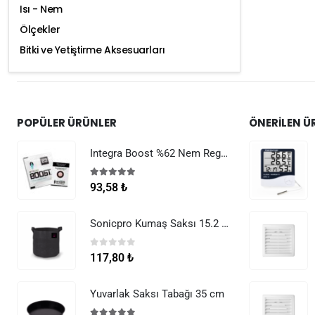
Isı - Nem
Ölçekler
Bitki ve Yetiştirme Aksesuarları
POPÜLER ÜRÜNLER
ÖNERILEN Ü
Integra Boost %62 Nem Regülatörü 8 g
5.00
5 üzerinden
93,58
₺
Sonicpro Kumaş Saksı 15.2 Litre (4 Galon)
0
5 üzerinden
117,80
₺
Yuvarlak Saksı Tabağı 35 cm