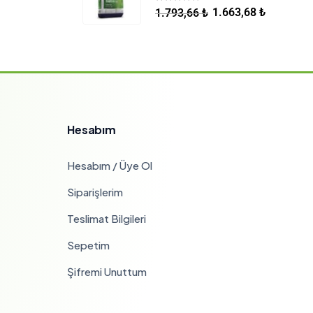
5.00
5 üzerinden
1.663,68
₺
1.793,66
₺
Hesabım
Hesabım / Üye Ol
Siparişlerim
Teslimat Bilgileri
Sepetim
Şifremi Unuttum