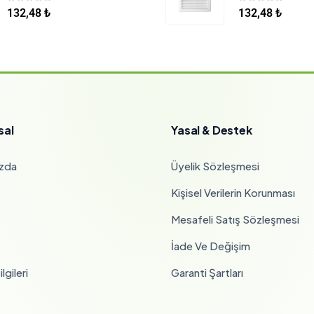
0
5 üzerinden
0
5 üzerinden
132,48
₺
132,48
₺
sal
Yasal & Destek
zda
Üyelik Sözleşmesi
Kişisel Verilerin Korunması
Mesafeli Satış Sözleşmesi
İade Ve Değişim
lgileri
Garanti Şartları