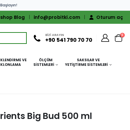
 Başlayın!
shop Blog
info@probitki.com
Oturum aç
BİZİ ARAYIN
0
+90 541 790 70 70
KLENDIRME VE
ÖLÇÜM
SAKSILAR VE
KLONLAMA
SISTEMLERI
YETIŞTIRME SISTEMLERI
ients Big Bud 500 ml