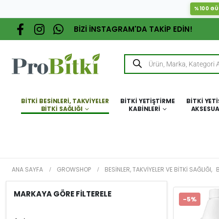
%100 GÜ
BİZİ İNSTAGRAM'DA TAKİP EDİN!
BITKI BESINLERI, TAKVIYELER
BITKI YETIŞTIRME
BITKI YET
BITKI SAĞLIĞI
KABINLERI
AKSESUA
ANA SAYFA
GROWSHOP
BESINLER, TAKVIYELER VE BITKI SAĞLIĞI
,
B
MARKAYA GÖRE FİLTERELE
-5%