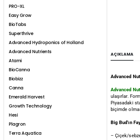
PRO-XL
Easy Grow
BioTabs
Superthrive
Advanced Hydroponics of Holland
Advanced Nutrients
AÇIKLAMA
Atami
BioCanna
Advanced Nut
Biobizz
Canna
Advanced Nut
ulaşırlar. Fo
Emerald Harvest
Piyasadaki st
Growth Technology
biçimde olmas
Hesi
Big Bud’ın Fa
Plagron
Terra Aquatica
– Çiçek/sebze 