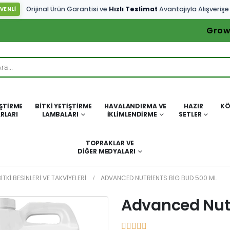
Orijinal Ürün Garantisi ve
Hızlı Teslimat
Avantajıyla Alışverişe
VENLİ
Grow
IŞTIRME
BITKI YETIŞTIRME
HAVALANDIRMA VE
HAZIR
KÖ
RLARI
LAMBALARI
İKLIMLENDIRME
SETLER
TOPRAKLAR VE
DIĞER MEDYALARI
ITKI BESINLERI VE TAKVIYELERI
ADVANCED NUTRIENTS BIG BUD 500 ML
Advanced Nutr