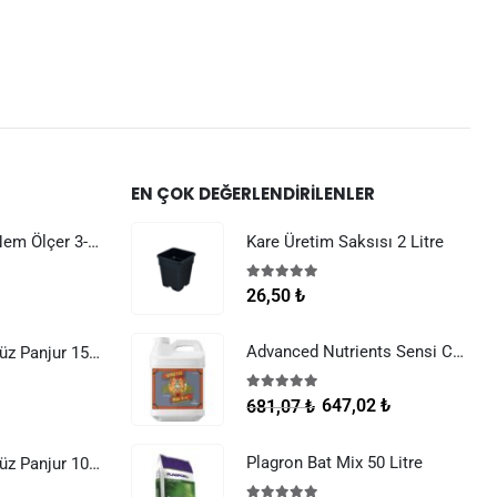
EN ÇOK DEĞERLENDIRILENLER
Dijital Sıcaklık Nem Ölçer 3-1 Sensör Kablolu
Kare Üretim Saksısı 2 Litre
5.00
5 üzerinden
26,50
₺
Advanced Nutrients Sensi Cal Mag Xtra 250 ml
Raksan Smart Düz Panjur 150 mm Sinek Telli
5.00
5 üzerinden
647,02
₺
681,07
₺
Plagron Bat Mix 50 Litre
Raksan Smart Düz Panjur 100 mm Sinek Telli