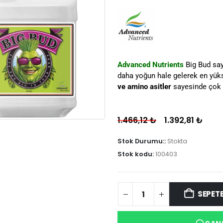
Advanced Nutrients
Big Bud say
daha yoğun hale gelerek en yüks
ve amino asitler
sayesinde çok i
1.466,12
₺
1.392,81
₺
Stok Durumu::
Stokta
Stok kodu:
100403
SEPETE