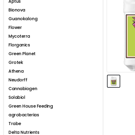
Aptus
Bionova
Guanokalong
Flower
Mycoterra
Florganics
Green Planet
Grotek
Athena
Neudorff
Cannabiogen
Solabiol
Green House Feeding
agrobacterias
Trabe
Delta Nutrients