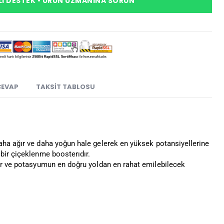
I DESTEK • ÜRÜN UZMANINA SORUN
CEVAP
TAKSIT TABLOSU
aha ağır ve daha yoğun hale gelerek en yüksek potansiyellerine
bir çiçeklenme boosterıdır.
for ve potasyumun en doğru yoldan en rahat emilebilecek