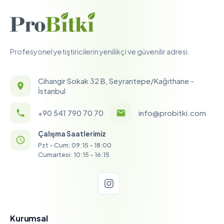
Profesyonel yetiştiricilerin yenilikçi ve güvenilir adresi.
Cihangir Sokak 32 B, Seyrantepe/Kağıthane -
İstanbul
+90 541 790 70 70
info@probitki.com
Çalışma Saatlerimiz
Pzt - Cum: 09:15 - 18:00
Cumartesi: 10:15 - 16:15
Kurumsal