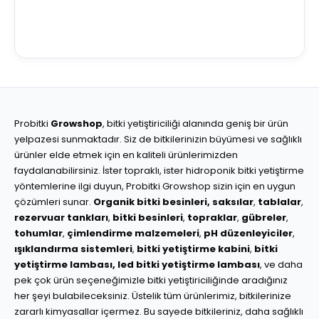
Probitki
Growshop
, bitki yetiştiriciliği alanında geniş bir ürün
yelpazesi sunmaktadır. Siz de bitkilerinizin büyümesi ve sağlıklı
ürünler elde etmek için en kaliteli ürünlerimizden
faydalanabilirsiniz. İster topraklı, ister hidroponik bitki yetiştirme
yöntemlerine ilgi duyun, Probitki Growshop sizin için en uygun
çözümleri sunar.
Organik bitki besinleri,
saksılar
,
tablalar
,
rezervuar tankları
,
bitki besinleri
,
topraklar
,
gübreler
,
tohumlar
,
çimlendirme malzemeleri
,
pH düzenleyiciler
,
ışıklandırma sistemleri
,
bitki yetiştirme kabini
,
bitki
yetiştirme lambası,
led bitki yetiştirme lambası
, ve daha
pek çok ürün seçeneğimizle bitki yetiştiriciliğinde aradığınız
her şeyi bulabileceksiniz. Üstelik tüm ürünlerimiz, bitkilerinize
zararlı kimyasallar içermez. Bu sayede bitkileriniz, daha sağlıklı