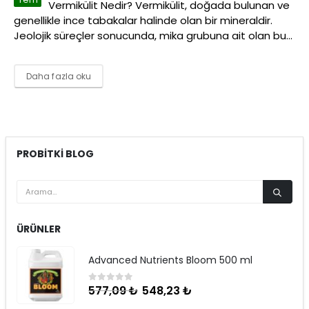
Vermikülit Nedir? Vermikülit, doğada bulunan ve
genellikle ince tabakalar halinde olan bir mineraldir.
Jeolojik süreçler sonucunda, mika grubuna ait olan bu...
Daha fazla oku
PROBITKI BLOG
ÜRÜNLER
Advanced Nutrients Bloom 500 ml
548,23
₺
577,09
₺
0
5 üzerinden