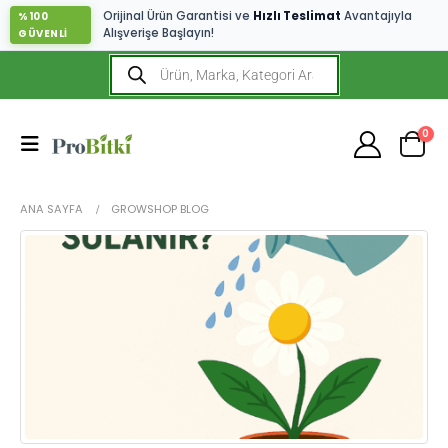
Orijinal Ürün Garantisi ve
Hızlı Teslimat
Avantajıyla
%100
Alışverişe Başlayın!
GÜVENLİ
0
ANA SAYFA
GROWSHOP BLOG