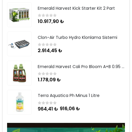
Emerald Harvest Kick Starter Kit 2 Part
10.917,90
₺
0
5 üzerinden
Clon-Air Turbo Hydro Klonlama Sistemi
2.914,45
₺
0
5 üzerinden
Emerald Harvest Cali Pro Bloom A+B 0.95 Litre
1.178,09
₺
0
5 üzerinden
Terra Aquatica Ph Minus 1 Litre
916,06
₺
964,41
₺
0
5 üzerinden