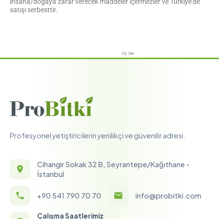
insana/doğaya zarar verecek maddeler içermezler ve Türkiye’de
satışı serbesttir.
Oy Ver
Profesyonel yetiştiricilerin yenilikçi ve güvenilir adresi.
Cihangir Sokak 32 B, Seyrantepe/Kağıthane -
İstanbul
+90 541 790 70 70
info@probitki.com
Çalışma Saatlerimiz