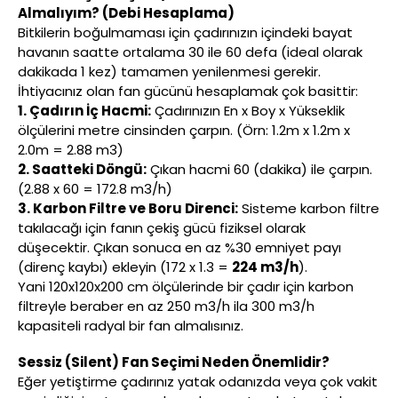
Almalıyım? (Debi Hesaplama)
Bitkilerin boğulmaması için çadırınızın içindeki bayat
havanın saatte ortalama 30 ile 60 defa (ideal olarak
dakikada 1 kez) tamamen yenilenmesi gerekir.
İhtiyacınız olan fan gücünü hesaplamak çok basittir:
1. Çadırın İç Hacmi:
Çadırınızın En x Boy x Yükseklik
ölçülerini metre cinsinden çarpın. (Örn: 1.2m x 1.2m x
2.0m = 2.88 m3)
2. Saatteki Döngü:
Çıkan hacmi 60 (dakika) ile çarpın.
(2.88 x 60 = 172.8 m3/h)
3. Karbon Filtre ve Boru Direnci:
Sisteme karbon filtre
takılacağı için fanın çekiş gücü fiziksel olarak
düşecektir. Çıkan sonuca en az %30 emniyet payı
(direnç kaybı) ekleyin (172 x 1.3 =
224 m3/h
).
Yani 120x120x200 cm ölçülerinde bir çadır için karbon
filtreyle beraber en az 250 m3/h ila 300 m3/h
kapasiteli radyal bir fan almalısınız.
Sessiz (Silent) Fan Seçimi Neden Önemlidir?
Eğer yetiştirme çadırınız yatak odanızda veya çok vakit