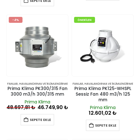
SEPETE EKLE
-4%
ÖNERILEN
FANLAR
,
HAVALANDIRMA VE İKLIMLENDIRME
FANLAR
,
HAVALANDIRMA VE İKLIMLENDIRME
Prima Klima PK300/315 Fan
Prima Klima PK125-WHSPL
3000 m3/h 300/315 mm
Sessiz Fan 480 m3/h 125
mm
Prima Klima
48.697,81
₺
46.749,90
₺
Prima Klima
12.601,02
₺
SEPETE EKLE
SEPETE EKLE