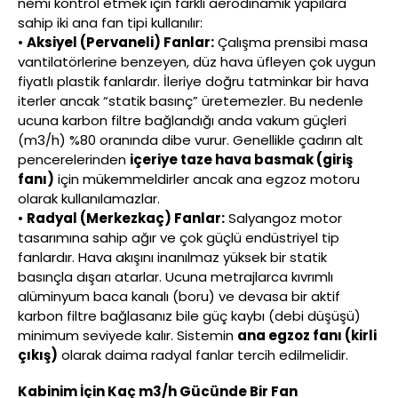
nemi kontrol etmek için farklı aerodinamik yapılara
sahip iki ana fan tipi kullanılır:
•
Aksiyel (Pervaneli) Fanlar:
Çalışma prensibi masa
vantilatörlerine benzeyen, düz hava üfleyen çok uygun
fiyatlı plastik fanlardır. İleriye doğru tatminkar bir hava
iterler ancak “statik basınç” üretemezler. Bu nedenle
ucuna karbon filtre bağlandığı anda vakum güçleri
(m3/h) %80 oranında dibe vurur. Genellikle çadırın alt
pencerelerinden
içeriye taze hava basmak (giriş
fanı)
için mükemmeldirler ancak ana egzoz motoru
olarak kullanılamazlar.
•
Radyal (Merkezkaç) Fanlar:
Salyangoz motor
tasarımına sahip ağır ve çok güçlü endüstriyel tip
fanlardır. Hava akışını inanılmaz yüksek bir statik
basınçla dışarı atarlar. Ucuna metrajlarca kıvrımlı
alüminyum baca kanalı (boru) ve devasa bir aktif
karbon filtre bağlasanız bile güç kaybı (debi düşüşü)
minimum seviyede kalır. Sistemin
ana egzoz fanı (kirli
çıkış)
olarak daima radyal fanlar tercih edilmelidir.
Kabinim İçin Kaç m3/h Gücünde Bir Fan