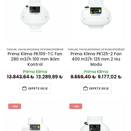
FANLAR
,
HAVALANDIRMA VE İKLIMLENDIRME
FANLAR
,
HAVALANDIRMA VE İKLIMLENDIRME
Prima Klima PK100-TC Fan
Prima Klima PK125-2 Fan
280 m3/h 100 mm İklim
400 m3/h 125 mm 2 Hız
Kontrol
Modu
Prima Klima
Prima Klima
13.843,64
₺
13.289,89
₺
9.559,40
₺
9.177,02
₺
SEPETE EKLE
SEPETE EKLE
-4%
-4%