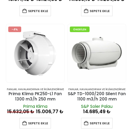
SEPETE EKLE
SEPETE EKLE
-4%
ÖNERILEN
FANLAR
,
HAVALANDIRMA VE İKLIMLENDIRME
FANLAR
,
HAVALANDIRMA VE İKLIMLENDIRME
Prima Klima PK250-L1 Fan
S&P TD-1000/200 Silent Fan
1300 m3/h 250 mm
1100 m3/h 200 mm
Prima Klima
S&P Soler Palau
15.632,05
₺
15.006,77
₺
14.685,49
₺
SEPETE EKLE
SEPETE EKLE