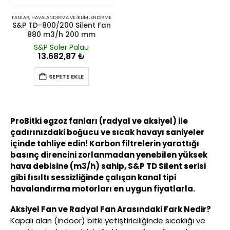
FANLAR
,
HAVALANDIRMA VE İKLIMLENDIRME
S&P TD-800/200 Silent Fan
880 m3/h 200 mm
S&P Soler Palau
13.682,87
₺
SEPETE EKLE
ProBitki egzoz fanları (radyal ve aksiyel) ile
çadırınızdaki boğucu ve sıcak havayı saniyeler
içinde tahliye edin! Karbon filtrelerin yarattığı
basınç direncini zorlanmadan yenebilen yüksek
hava debisine (m3/h) sahip, S&P TD Silent serisi
gibi fısıltı sessizliğinde çalışan kanal tipi
havalandırma motorları en uygun fiyatlarla.
Aksiyel Fan ve Radyal Fan Arasındaki Fark Nedir?
Kapalı alan (indoor) bitki yetiştiriciliğinde sıcaklığı ve