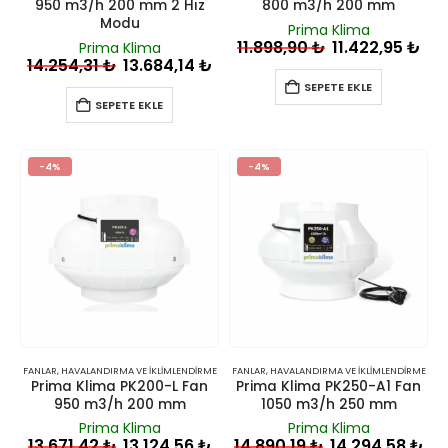
950 m3/h 200 mm 2 Hız
800 m3/h 200 mm
Modu
Prima Klima
11.898,90
₺
11.422,95
₺
Prima Klima
14.254,31
₺
13.684,14
₺
SEPETE EKLE
SEPETE EKLE
-4%
-4%
FANLAR
,
HAVALANDIRMA VE İKLIMLENDIRME
FANLAR
,
HAVALANDIRMA VE İKLIMLENDIRME
Prima Klima PK200-L Fan
Prima Klima PK250-A1 Fan
950 m3/h 200 mm
1050 m3/h 250 mm
Prima Klima
Prima Klima
13.671,42
₺
13.124,56
₺
14.890,19
₺
14.294,58
₺