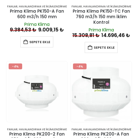
FANLAR
,
HAVALANDIRMA VE İKLIMLENDIRME
FANLAR
,
HAVALANDIRMA VE İKLIMLENDIRME
Prima Klima PK150-A Fan
Prima Klima PK150-TC Fan
600 m3/h 150 mm
760 m3/h 150 mm İklim
Kontrol
Prima Klima
9.384,53
₺
9.009,15
₺
Prima Klima
15.308,81
₺
14.696,46
₺
SEPETE EKLE
SEPETE EKLE
-4%
-4%
FANLAR
,
HAVALANDIRMA VE İKLIMLENDIRME
FANLAR
,
HAVALANDIRMA VE İKLIMLENDIRME
Prima Klima PK200-2 Fan
Prima Klima PK200-A Fan