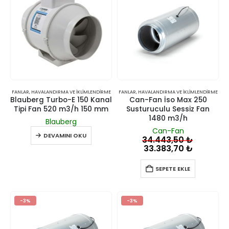
FANLAR
,
HAVALANDIRMA VE İKLIMLENDIRME
FANLAR
,
HAVALANDIRMA VE İKLIMLENDIRME
Blauberg Turbo-E 150 Kanal
Can-Fan İso Max 250
Tipi Fan 520 m3/h 150 mm
Susturuculu Sessiz Fan
1480 m3/h
Blauberg
Can-Fan
DEVAMINI OKU
34.443,50
₺
33.383,70
₺
SEPETE EKLE
-3%
-3%