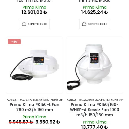
125 mm EC Motor
mm 3 Hız Modu
Prima Klima
Prima Klima
12.601,02
₺
14.625,24
₺
SEPETE EKLE
SEPETE EKLE
-4%
FANLAR
,
HAVALANDIRMA VE İKLIMLENDIRME
FANLAR
,
HAVALANDIRMA VE İKLIMLENDIRME
Prima Klima PK150-L Fan
Prima Klima PK150/160-
760 m3/h 150 mm
WHSP-A Sessiz Fan 1000
m3/h 150/160 mm
Prima Klima
9.948,87
₺
9.550,92
₺
Prima Klima
13.777,40
₺