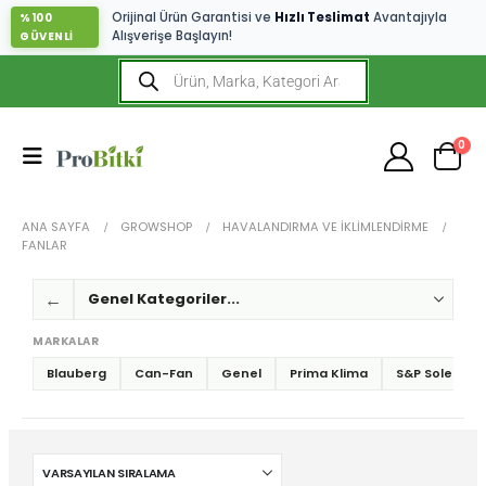
Orijinal Ürün Garantisi ve
Hızlı Teslimat
Avantajıyla
%100
Alışverişe Başlayın!
GÜVENLİ
0
ANA SAYFA
GROWSHOP
HAVALANDIRMA VE İKLIMLENDIRME
FANLAR
←
MARKALAR
Blauberg
Can-Fan
Genel
Prima Klima
S&P Soler Pal