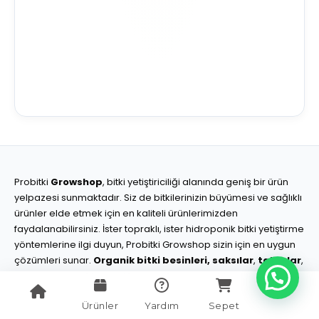
Probitki
Growshop
, bitki yetiştiriciliği alanında geniş bir ürün
yelpazesi sunmaktadır. Siz de bitkilerinizin büyümesi ve sağlıklı
ürünler elde etmek için en kaliteli ürünlerimizden
faydalanabilirsiniz. İster topraklı, ister hidroponik bitki yetiştirme
yöntemlerine ilgi duyun, Probitki Growshop sizin için en uygun
çözümleri sunar.
Organik bitki besinleri,
saksılar
,
tablalar
,
rezervuar tankları
,
bitki besinleri
,
topraklar
,
gübreler
,
tohumlar
,
çimlendirme malzemeleri
,
pH düzenleyiciler
,
Ürünler
Yardım
Sepet
ışıklandırma sistemleri
,
bitki yetiştirme kabini
,
bitki