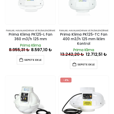
FANLAR
,
HAVALANDIRMA VE İKLIMLENDIRME
FANLAR
,
HAVALANDIRMA VE İKLIMLENDIRME
Prima Klima PK125-L Fan
Prima Klima PK125-TC Fan
360 m3/h 125 mm
400 m3/h 125 mm İklim
Kontrol
Prima Klima
8.955,31
₺
8.597,10
₺
Prima Klima
13.242,20
₺
12.712,51
₺
SEPETE EKLE
SEPETE EKLE
-4%