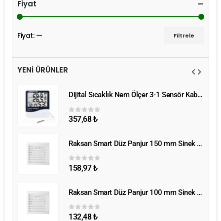
Fiyat
Fiyat:
—
Filtrele
YENİ ÜRÜNLER
Dijital Sıcaklık Nem Ölçer 3-1 Sensör Kablolu
Dijital Sıcaklık Nem Ölçer 3-1 Sensör Kablolu
357,68
₺
0
5 üzerinden
Raksan Smart Düz Panjur 150 mm Sinek Telli
Raksan Smart Düz Panjur 150 mm Sinek Telli
158,97
₺
0
5 üzerinden
Raksan Smart Düz Panjur 100 mm Sinek Telli
Raksan Smart Düz Panjur 100 mm Sinek Telli
132,48
₺
0
5 üzerinden