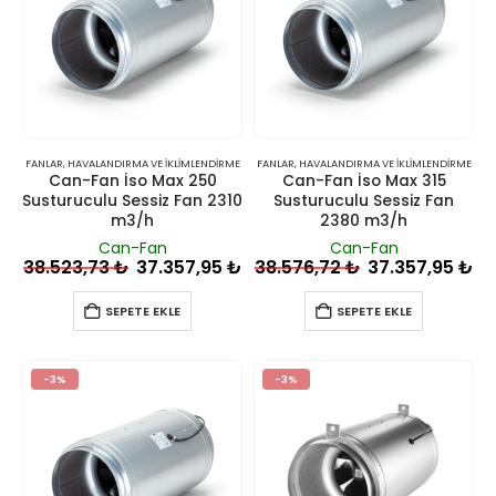
FANLAR
,
HAVALANDIRMA VE İKLIMLENDIRME
FANLAR
,
HAVALANDIRMA VE İKLIMLENDIRME
Can-Fan İso Max 250
Can-Fan İso Max 315
Susturuculu Sessiz Fan 2310
Susturuculu Sessiz Fan
m3/h
2380 m3/h
Can-Fan
Can-Fan
38.523,73
₺
37.357,95
₺
38.576,72
₺
37.357,95
₺
SEPETE EKLE
SEPETE EKLE
-3%
-3%