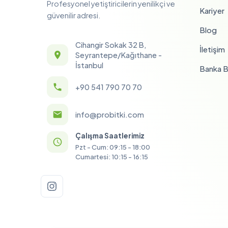
Profesyonel yetiştiricilerin yenilikçi ve
Kariyer
güvenilir adresi.
Blog
Cihangir Sokak 32 B,
İletişim
Seyrantepe/Kağıthane -
İstanbul
Banka Bi
+90 541 790 70 70
info@probitki.com
Çalışma Saatlerimiz
Pzt - Cum: 09:15 - 18:00
Cumartesi: 10:15 - 16:15