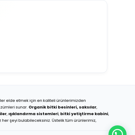
ünler elde etmek için en kaliteli ürünlerimizden
çözümleri sunar.
Organik bitki besinleri,
saksılar
,
ler
,
ışıklandırma sistemleri
,
bitki yetiştirme kabini
,
z her şeyi bulabileceksiniz. Üstelik tüm ürünlerimiz,