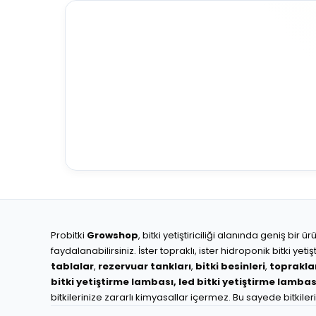
Probitki
Growshop
, bitki yetiştiriciliği alanında geniş bi
faydalanabilirsiniz. İster topraklı, ister hidroponik bitki y
tablalar
,
rezervuar tankları
,
bitki besinleri
,
toprakla
bitki yetiştirme lambası,
led bitki yetiştirme lambas
bitkilerinize zararlı kimyasallar içermez. Bu sayede bitkiler