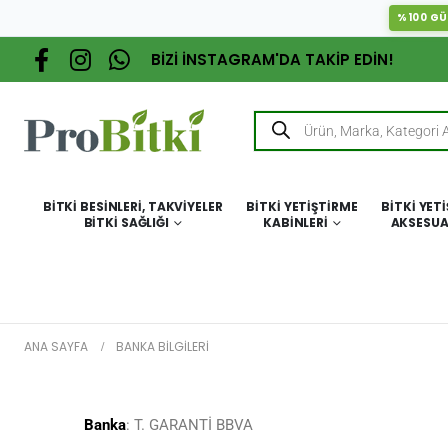
%100 GÜ
BİZİ İNSTAGRAM'DA TAKİP EDİN!
BITKI BESINLERI, TAKVIYELER
BITKI YETIŞTIRME
BITKI YET
BITKI SAĞLIĞI
KABINLERI
AKSESUA
ANA SAYFA
BANKA BILGILERI
Banka
: T. GARANTİ BBVA