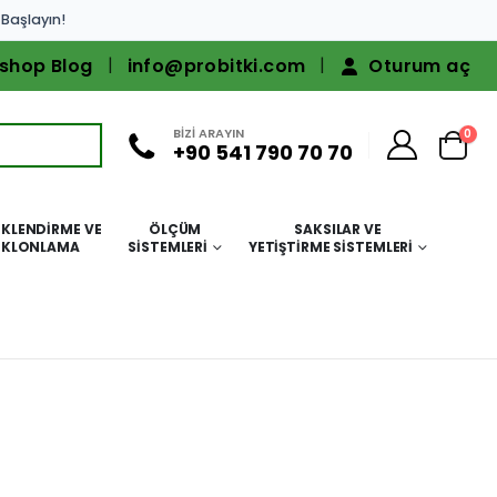
 Başlayın!
shop Blog
info@probitki.com
Oturum aç
BİZİ ARAYIN
0
+90 541 790 70 70
KLENDIRME VE
ÖLÇÜM
SAKSILAR VE
KLONLAMA
SISTEMLERI
YETIŞTIRME SISTEMLERI