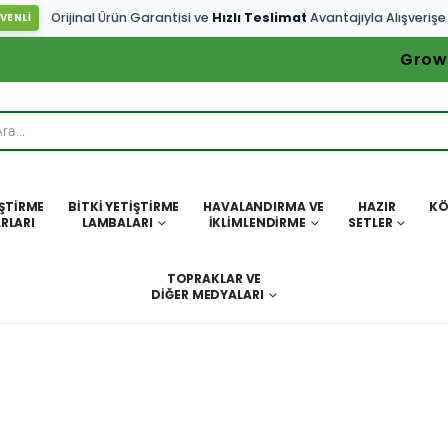
Orijinal Ürün Garantisi ve
Hızlı Teslimat
Avantajıyla Alışverişe
VENLİ
Grow
IŞTIRME
BITKI YETIŞTIRME
HAVALANDIRMA VE
HAZIR
KÖ
RLARI
LAMBALARI
İKLIMLENDIRME
SETLER
TOPRAKLAR VE
DIĞER MEDYALARI