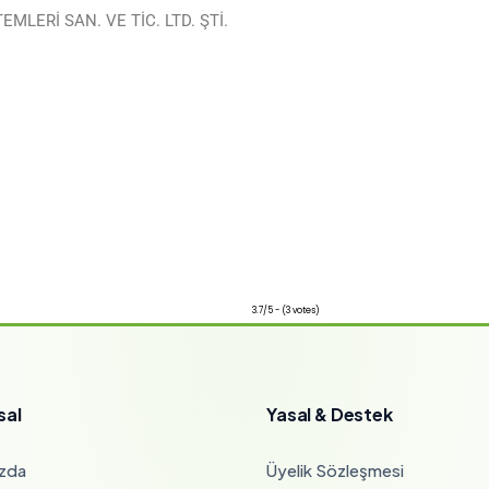
MLERİ SAN. VE TİC. LTD. ŞTİ.
3.7/5 - (3 votes)
sal
Yasal & Destek
zda
Üyelik Sözleşmesi