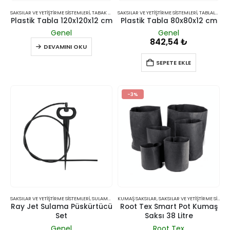
SAKSILAR VE YETIŞTIRME SISTEMLERI
,
TABAK VE ALTLIKLAR
SAKSILAR VE YETIŞTIRME SISTEMLERI
,
TABLALAR
Plastik Tabla 120x120x12 cm
Plastik Tabla 80x80x12 cm
Genel
Genel
842,54
₺
DEVAMINI OKU
SEPETE EKLE
-3%
SAKSILAR VE YETIŞTIRME SISTEMLERI
,
SULAMA SISTEMLERI
KUMAŞ SAKSILAR
,
SAKSILAR VE YETIŞTIRME SISTEMLERI
Ray Jet Sulama Püskürtücü
Root Tex Smart Pot Kumaş
Set
Saksı 38 Litre
Genel
Root Tex