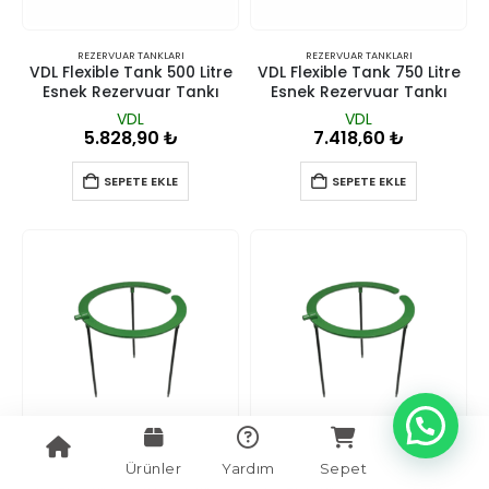
REZERVUAR TANKLARI
REZERVUAR TANKLARI
VDL Flexible Tank 500 Litre
VDL Flexible Tank 750 Litre
Esnek Rezervuar Tankı
Esnek Rezervuar Tankı
VDL
VDL
5.828,90
₺
7.418,60
₺
SEPETE EKLE
SEPETE EKLE
Ürünler
Yardım
Sepet
SAKSILAR VE YETIŞTIRME SISTEMLERI
,
SULAMA SISTEMLERI
SAKSILAR VE YETIŞTIRME SISTEMLERI
,
SULAMA SISTEMLERI
VDL Plastik Sulama Halkası
VDL Plastik Sulama Halkası