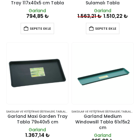
Tray 117x40x5 cm Tabla
Sulamalı Tabla
Garland
Garland
794,85
₺
1.563,21
₺
1.510,22
₺
SEPETE EKLE
SEPETE EKLE
SAKSILAR VE YETIŞTIRME SISTEMLERI
,
TABLALAR
SAKSILAR VE YETIŞTIRME SISTEMLERI
,
TABLALAR
Garland Maxi Garden Tray
Garland Medium
Tabla 79x40x5 cm
Windowsill Tabla 61x15x2
cm
Garland
1.367,14
₺
Garland