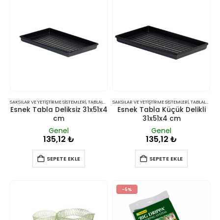
SAKSILAR VE YETIŞTIRME SISTEMLERI
,
TABLALAR
SAKSILAR VE YETIŞTIRME SISTEMLERI
,
TABLALAR
Esnek Tabla Deliksiz 31x51x4
Esnek Tabla Küçük Delikli
cm
31x51x4 cm
Genel
Genel
135,12
₺
135,12
₺
SEPETE EKLE
SEPETE EKLE
-5%