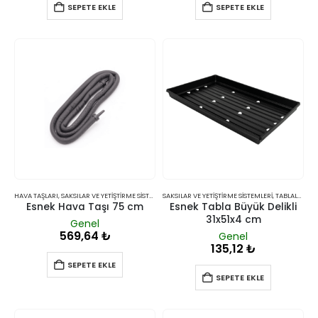
SEPETE EKLE
SEPETE EKLE
HAVA TAŞLARI
,
SAKSILAR VE YETIŞTIRME SISTEMLERI
SAKSILAR VE YETIŞTIRME SISTEMLERI
,
TABLALAR
Esnek Hava Taşı 75 cm
Esnek Tabla Büyük Delikli
31x51x4 cm
Genel
569,64
₺
Genel
135,12
₺
SEPETE EKLE
SEPETE EKLE