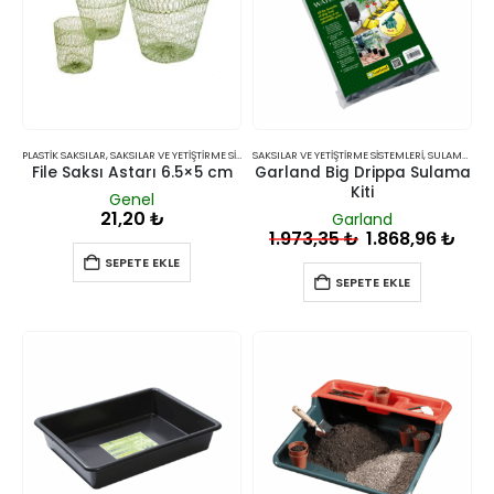
PLASTIK SAKSILAR
,
SAKSILAR VE YETIŞTIRME SISTEMLERI
SAKSILAR VE YETIŞTIRME SISTEMLERI
,
SULAMA SISTEMLERI
File Saksı Astarı 6.5×5 cm
Garland Big Drippa Sulama
Kiti
Genel
21,20
₺
Garland
1.973,35
₺
1.868,96
₺
SEPETE EKLE
SEPETE EKLE