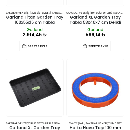
SAKSILAR VE YETIŞTIRME SISTEMLERI
,
TABLALAR
SAKSILAR VE YETIŞTIRME SISTEMLERI
,
TABLALAR
Garland Titan Garden Tray
Garland XL Garden Tray
100x55x15 cm Tabla
Tabla 58x40x7 cm Delikli
Garland
Garland
2.914,45
₺
596,14
₺
SEPETE EKLE
SEPETE EKLE
SAKSILAR VE YETIŞTIRME SISTEMLERI
,
TABLALAR
HAVA TAŞLARI
,
SAKSILAR VE YETIŞTIRME SISTEMLERI
Garland XL Garden Tray
Halka Hava Taşı 100 mm