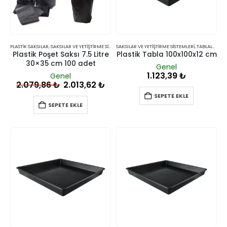
PLASTIK SAKSILAR
,
SAKSILAR VE YETIŞTIRME SISTEMLERI
SAKSILAR VE YETIŞTIRME SISTEMLERI
,
TABLALAR
Plastik Poşet Saksı 7.5 Litre
Plastik Tabla 100x100x12 cm
30×35 cm 100 adet
Genel
1.123,39
₺
Genel
2.079,86
₺
2.013,62
₺
SEPETE EKLE
SEPETE EKLE