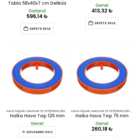
Tabla 58x40x7 cm Deliksiz
Genel
413,32
₺
Garland
596,14
₺
SEPETE EKLE
SEPETE EKLE
HAVA TAŞLARI
,
SAKSILAR VE YETIŞTIRME SISTEMLERI
HAVA TAŞLARI
,
SAKSILAR VE YETIŞTIRME SISTEMLERI
Halka Hava Taşı 125 mm
Halka Hava Taşı 75 mm
Genel
Genel
260,18
₺
DEVAMINI OKU