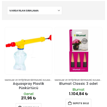
SAKSILAR VE YETIŞTIRME SISTEMLERI
,
SULAMA SISTEMLERI
SAKSILAR VE YETIŞTIRME SISTEMLERI
,
SULAMA SISTEMLERI
Aquaspray Plastik
Blumat Classic 3 adet
Püskürtücü
Blumat
1.104,84
₺
Genel
211,96
₺
SEPETE EKLE