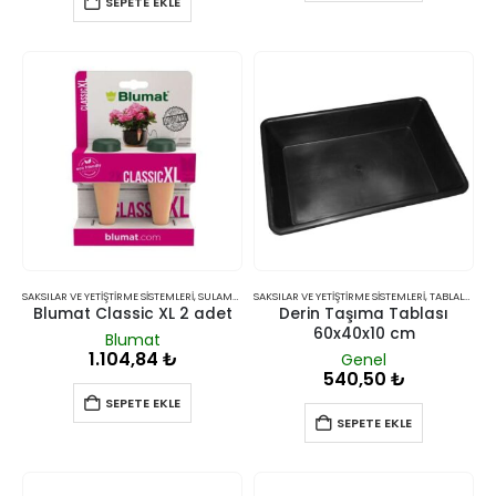
SEPETE EKLE
SAKSILAR VE YETIŞTIRME SISTEMLERI
,
SULAMA SISTEMLERI
SAKSILAR VE YETIŞTIRME SISTEMLERI
,
TABLALAR
Blumat Classic XL 2 adet
Derin Taşıma Tablası
60x40x10 cm
Blumat
1.104,84
₺
Genel
540,50
₺
SEPETE EKLE
SEPETE EKLE