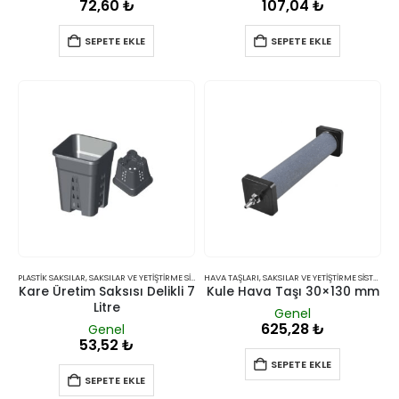
72,60
₺
107,04
₺
SEPETE EKLE
SEPETE EKLE
PLASTIK SAKSILAR
,
SAKSILAR VE YETIŞTIRME SISTEMLERI
HAVA TAŞLARI
,
SAKSILAR VE YETIŞTIRME SISTEMLERI
Kare Üretim Saksısı Delikli 7
Kule Hava Taşı 30×130 mm
Litre
Genel
625,28
₺
Genel
53,52
₺
SEPETE EKLE
SEPETE EKLE