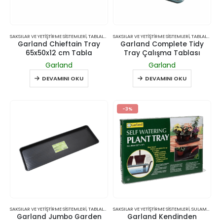
SAKSILAR VE YETIŞTIRME SISTEMLERI
,
TABLALAR
SAKSILAR VE YETIŞTIRME SISTEMLERI
,
TABLALAR
Garland Chieftain Tray
Garland Complete Tidy
65x50x12 cm Tabla
Tray Çalışma Tablası
Garland
Garland
DEVAMINI OKU
DEVAMINI OKU
-3%
SAKSILAR VE YETIŞTIRME SISTEMLERI
,
TABLALAR
SAKSILAR VE YETIŞTIRME SISTEMLERI
,
SULAMA SISTEMLERI
Garland Jumbo Garden
Garland Kendinden