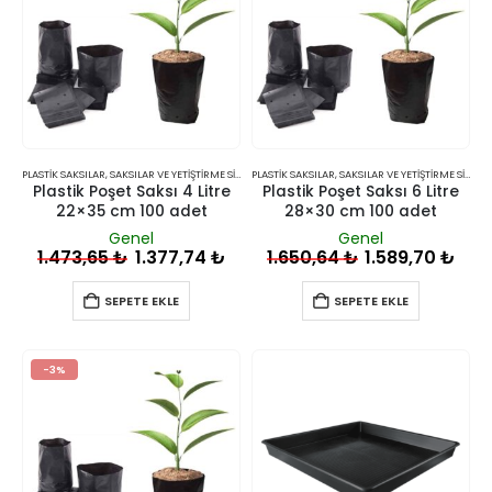
PLASTIK SAKSILAR
,
SAKSILAR VE YETIŞTIRME SISTEMLERI
PLASTIK SAKSILAR
,
SAKSILAR VE YETIŞTIRME SISTEMLERI
Plastik Poşet Saksı 4 Litre
Plastik Poşet Saksı 6 Litre
22×35 cm 100 adet
28×30 cm 100 adet
Genel
Genel
1.473,65
₺
1.377,74
₺
1.650,64
₺
1.589,70
₺
SEPETE EKLE
SEPETE EKLE
-3%