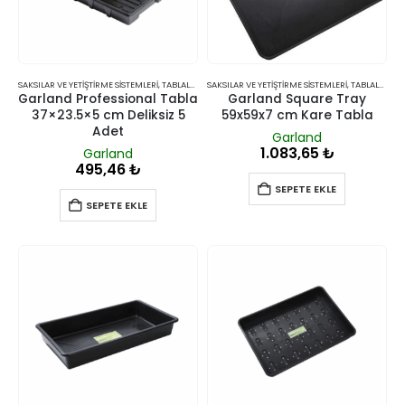
SAKSILAR VE YETIŞTIRME SISTEMLERI
,
TABLALAR
SAKSILAR VE YETIŞTIRME SISTEMLERI
,
TABLALAR
Garland Professional Tabla
Garland Square Tray
37×23.5×5 cm Deliksiz 5
59x59x7 cm Kare Tabla
Adet
Garland
1.083,65
₺
Garland
495,46
₺
SEPETE EKLE
SEPETE EKLE