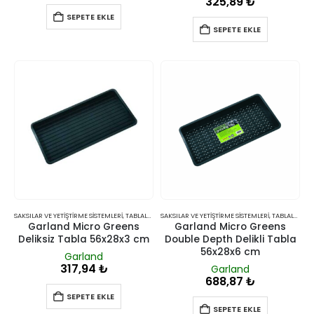
325,89
₺
SEPETE EKLE
SEPETE EKLE
SAKSILAR VE YETIŞTIRME SISTEMLERI
,
TABLALAR
SAKSILAR VE YETIŞTIRME SISTEMLERI
,
TABLALAR
Garland Micro Greens
Garland Micro Greens
Deliksiz Tabla 56x28x3 cm
Double Depth Delikli Tabla
56x28x6 cm
Garland
317,94
₺
Garland
688,87
₺
SEPETE EKLE
SEPETE EKLE