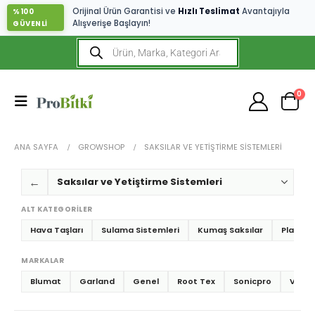
Orijinal Ürün Garantisi ve
Hızlı Teslimat
Avantajıyla
%100
Alışverişe Başlayın!
GÜVENLİ
0
ANA SAYFA
GROWSHOP
SAKSILAR VE YETIŞTIRME SISTEMLERI
←
ALT KATEGORILER
Hava Taşları
Sulama Sistemleri
Kumaş Saksılar
Plastik 
MARKALAR
Blumat
Garland
Genel
Root Tex
Sonicpro
VDL