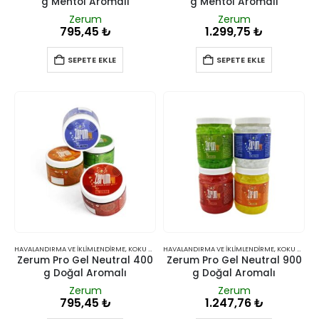
g Mentol Aromalı
g Mentol Aromalı
Zerum
Zerum
795,45
₺
1.299,75
₺
SEPETE EKLE
SEPETE EKLE
HAVALANDIRMA VE İKLIMLENDIRME
,
KOKU GIDERICILER
HAVALANDIRMA VE İKLIMLENDIRME
,
KOKU GIDERICILER
Zerum Pro Gel Neutral 400
Zerum Pro Gel Neutral 900
g Doğal Aromalı
g Doğal Aromalı
Zerum
Zerum
795,45
₺
1.247,76
₺