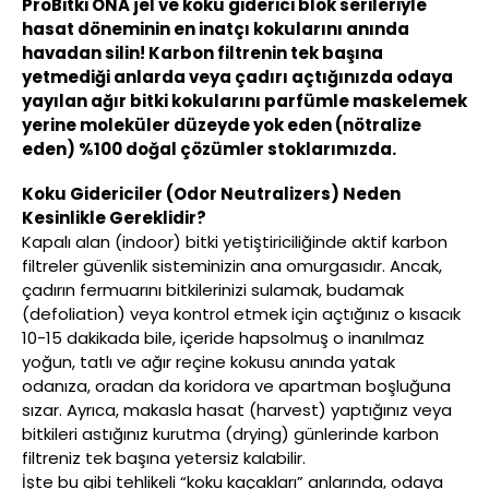
ProBitki ONA jel ve koku giderici blok serileriyle
hasat döneminin en inatçı kokularını anında
havadan silin! Karbon filtrenin tek başına
yetmediği anlarda veya çadırı açtığınızda odaya
yayılan ağır bitki kokularını parfümle maskelemek
yerine moleküler düzeyde yok eden (nötralize
eden) %100 doğal çözümler stoklarımızda.
Koku Gidericiler (Odor Neutralizers) Neden
Kesinlikle Gereklidir?
Kapalı alan (indoor) bitki yetiştiriciliğinde aktif karbon
filtreler güvenlik sisteminizin ana omurgasıdır. Ancak,
çadırın fermuarını bitkilerinizi sulamak, budamak
(defoliation) veya kontrol etmek için açtığınız o kısacık
10-15 dakikada bile, içeride hapsolmuş o inanılmaz
yoğun, tatlı ve ağır reçine kokusu anında yatak
odanıza, oradan da koridora ve apartman boşluğuna
sızar. Ayrıca, makasla hasat (harvest) yaptığınız veya
bitkileri astığınız kurutma (drying) günlerinde karbon
filtreniz tek başına yetersiz kalabilir.
İşte bu gibi tehlikeli “koku kaçakları” anlarında, odaya