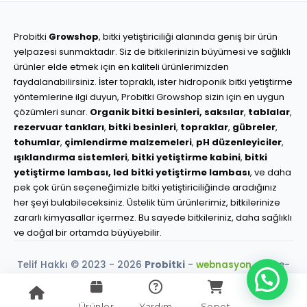
Probitki
Growshop
, bitki yetiştiriciliği alanında geniş bir ürün
yelpazesi sunmaktadır. Siz de bitkilerinizin büyümesi ve sağlıklı
ürünler elde etmek için en kaliteli ürünlerimizden
faydalanabilirsiniz. İster topraklı, ister hidroponik bitki yetiştirme
yöntemlerine ilgi duyun, Probitki Growshop sizin için en uygun
çözümleri sunar.
Organik bitki besinleri,
saksılar
,
tablalar
,
rezervuar tankları
,
bitki besinleri
,
topraklar
,
gübreler
,
tohumlar
,
çimlendirme malzemeleri
,
pH düzenleyiciler
,
ışıklandırma sistemleri
,
bitki yetiştirme kabini
,
bitki
yetiştirme lambası,
led bitki yetiştirme lambası
, ve daha
pek çok ürün seçeneğimizle bitki yetiştiriciliğinde aradığınız
her şeyi bulabileceksiniz. Üstelik tüm ürünlerimiz, bitkilerinize
zararlı kimyasallar içermez. Bu sayede bitkileriniz, daha sağlıklı
ve doğal bir ortamda büyüyebilir.
Telif Hakkı © 2023 - 2026
Probitki
-
webnasyon.com
e-
ticaret çözümleri.
256-Bit SSL Güvencesi
Ürünler
Yardım
Sepet