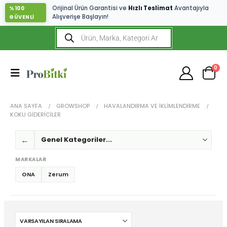
Orijinal Ürün Garantisi ve
Hızlı Teslimat
Avantajıyla
%100
Alışverişe Başlayın!
GÜVENLİ
0
ANA SAYFA
GROWSHOP
HAVALANDIRMA VE İKLIMLENDIRME
KOKU GIDERICILER
←
MARKALAR
ONA
Zerum