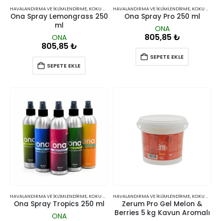
HAVALANDIRMA VE İKLIMLENDIRME
,
KOKU GIDERICILER
HAVALANDIRMA VE İKLIMLENDIRME
,
KOKU GIDERICILER
Ona Spray Lemongrass 250
Ona Spray Pro 250 ml
ml
ONA
805,85
₺
ONA
805,85
₺
SEPETE EKLE
SEPETE EKLE
HAVALANDIRMA VE İKLIMLENDIRME
,
KOKU GIDERICILER
HAVALANDIRMA VE İKLIMLENDIRME
,
KOKU GIDERICILER
Ona Spray Tropics 250 ml
Zerum Pro Gel Melon &
Berries 5 kg Kavun Aromalı
ONA