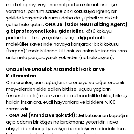
market spreyi veya normal parfüm sıkmak asla işe
yaramaz; parfüm sadece bitki kokusuyla iğrenç bir
şekilde karışarak durumu daha da şüpheli ve dikkat
çekici hale getirir.
ONA Jel (Odor Neutralizing Agent)
gibi profesyonel koku gidericiler
, kötü kokuyu
parfümle örtmeye çalışmaz; içerdiği patentli
moleküller sayesinde havaya karışarak “bitki kokusu
(terpen)” moleküllerine kilitlenir ve onları kelimenin tam
anlamıyla parçalayarak yok eder (nötralizasyon).
Ona Jel ve Ona Blok Arasındaki Farklar ve
Kullanımları
Ona ürünleri, çam ağaçları, narenciye ve diğer organik
meyvelerden elde edilen bitkisel uçucu yağların
(essential oils) muazzam bir mühendislikle birleştirilmiş
halidir; insanlara, evcil hayvanlara ve bitkilere %100
zararsızdır.
•
ONA Jel (Anında ve Şok Etki):
Jel kutusunun kapağını
açıp odanın bir köşesine bırakmanız yeterlidir. Hava
akışıyla beraber jel yavaşça buharlaşır ve odadaki tüm