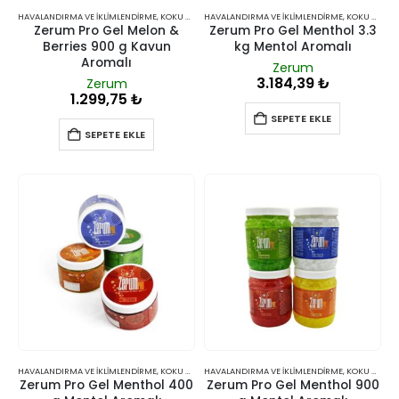
HAVALANDIRMA VE İKLIMLENDIRME
,
KOKU GIDERICILER
HAVALANDIRMA VE İKLIMLENDIRME
,
KOKU GIDERICILER
Zerum Pro Gel Melon &
Zerum Pro Gel Menthol 3.3
Berries 900 g Kavun
kg Mentol Aromalı
Aromalı
Zerum
3.184,39
₺
Zerum
1.299,75
₺
SEPETE EKLE
SEPETE EKLE
HAVALANDIRMA VE İKLIMLENDIRME
,
KOKU GIDERICILER
HAVALANDIRMA VE İKLIMLENDIRME
,
KOKU GIDERICILER
Zerum Pro Gel Menthol 400
Zerum Pro Gel Menthol 900