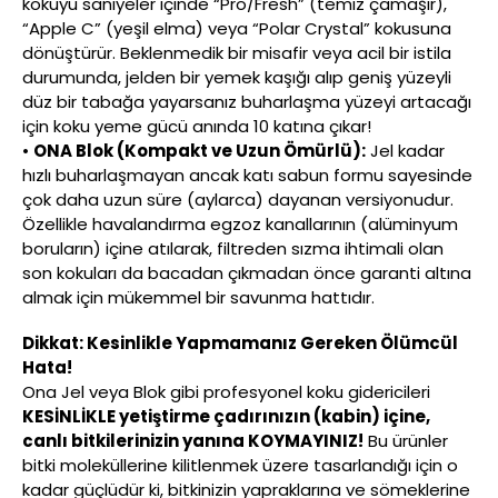
kokuyu saniyeler içinde “Pro/Fresh” (temiz çamaşır),
“Apple C” (yeşil elma) veya “Polar Crystal” kokusuna
dönüştürür. Beklenmedik bir misafir veya acil bir istila
durumunda, jelden bir yemek kaşığı alıp geniş yüzeyli
düz bir tabağa yayarsanız buharlaşma yüzeyi artacağı
için koku yeme gücü anında 10 katına çıkar!
•
ONA Blok (Kompakt ve Uzun Ömürlü):
Jel kadar
hızlı buharlaşmayan ancak katı sabun formu sayesinde
çok daha uzun süre (aylarca) dayanan versiyonudur.
Özellikle havalandırma egzoz kanallarının (alüminyum
boruların) içine atılarak, filtreden sızma ihtimali olan
son kokuları da bacadan çıkmadan önce garanti altına
almak için mükemmel bir savunma hattıdır.
Dikkat: Kesinlikle Yapmamanız Gereken Ölümcül
Hata!
Ona Jel veya Blok gibi profesyonel koku gidericileri
KESİNLİKLE yetiştirme çadırınızın (kabin) içine,
canlı bitkilerinizin yanına KOYMAYINIZ!
Bu ürünler
bitki moleküllerine kilitlenmek üzere tasarlandığı için o
kadar güçlüdür ki, bitkinizin yapraklarına ve sömeklerine