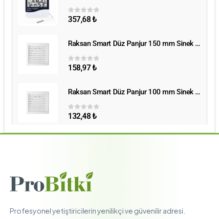
357,68
₺
0
5 üzerinden
Raksan Smart Düz Panjur 150 mm Sinek Telli
Raksan Smart Düz Panjur 150 mm Sinek Telli
158,97
₺
0
5 üzerinden
Raksan Smart Düz Panjur 100 mm Sinek Telli
Raksan Smart Düz Panjur 100 mm Sinek Telli
132,48
₺
0
5 üzerinden
Profesyonel yetiştiricilerin yenilikçi ve güvenilir adresi.