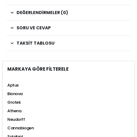
DEĞERLENDIRMELER (0)
SORU VE CEVAP
TAKSIT TABLOSU
MARKAYA GÖRE FİLTERELE
Aptus
Bionova
Grotek
Athena
Neudorff
Cannabiogen
Solabiol