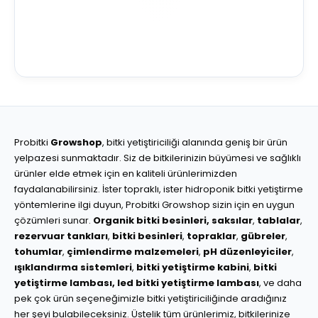
Probitki
Growshop
, bitki yetiştiriciliği alanında geniş bir ürün
yelpazesi sunmaktadır. Siz de bitkilerinizin büyümesi ve sağlıklı
ürünler elde etmek için en kaliteli ürünlerimizden
faydalanabilirsiniz. İster topraklı, ister hidroponik bitki yetiştirme
yöntemlerine ilgi duyun, Probitki Growshop sizin için en uygun
çözümleri sunar.
Organik bitki besinleri,
saksılar
,
tablalar
,
rezervuar tankları
,
bitki besinleri
,
topraklar
,
gübreler
,
tohumlar
,
çimlendirme malzemeleri
,
pH düzenleyiciler
,
ışıklandırma sistemleri
,
bitki yetiştirme kabini
,
bitki
yetiştirme lambası,
led bitki yetiştirme lambası
, ve daha
pek çok ürün seçeneğimizle bitki yetiştiriciliğinde aradığınız
her şeyi bulabileceksiniz. Üstelik tüm ürünlerimiz, bitkilerinize