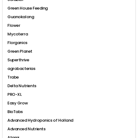
Green House Feeding
Guanokalong
Flower
Mycoterra
Florganics
Green Planet
Superthrive
agrobacterias
Trabe
Delta Nutrients
PRO-XL
Easy Grow
BioTabs
Advanced Hydroponics of Holland
Advanced Nutrients
Atami