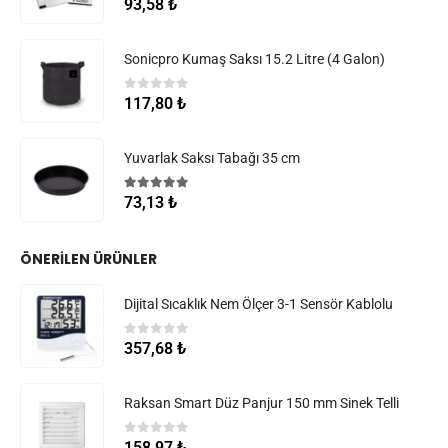
5.00
5 üzerinden
93,58
₺
Sonicpro Kumaş Saksı 15.2 Litre (4 Galon)
0
5 üzerinden
117,80
₺
Yuvarlak Saksı Tabağı 35 cm
5.00
5 üzerinden
73,13
₺
ÖNERILEN ÜRÜNLER
Dijital Sıcaklık Nem Ölçer 3-1 Sensör Kablolu
0
5 üzerinden
357,68
₺
Raksan Smart Düz Panjur 150 mm Sinek Telli
0
5 üzerinden
158,97
₺