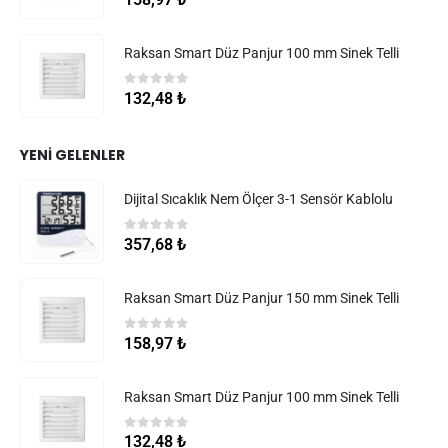
Raksan Smart Düz Panjur 100 mm Sinek Telli
0
5 üzerinden
132,48
₺
YENI GELENLER
Dijital Sıcaklık Nem Ölçer 3-1 Sensör Kablolu
0
5 üzerinden
357,68
₺
Raksan Smart Düz Panjur 150 mm Sinek Telli
0
5 üzerinden
158,97
₺
Raksan Smart Düz Panjur 100 mm Sinek Telli
0
5 üzerinden
132,48
₺