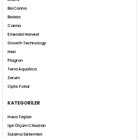
BioCanna
Biobizz
Canna
Emerald Harvest
Growth Technology
Hesi
Plagron
Terra Aquatica
Zerum
Optic Foliar
KATEGORİLER
Hava Taşları
Işık Ölçüm Cihazları
Sulama Sistemleri