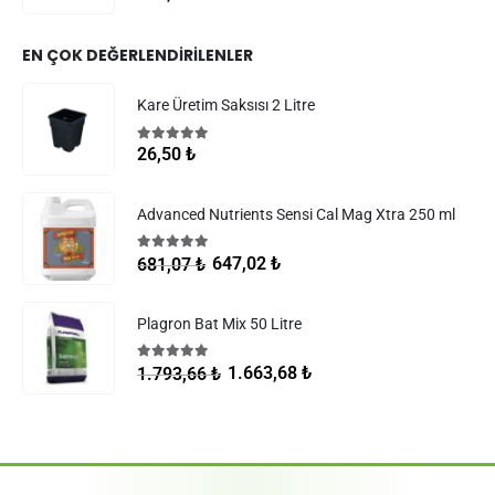
EN ÇOK DEĞERLENDIRILENLER
Kare Üretim Saksısı 2 Litre
5.00
5 üzerinden
26,50
₺
Advanced Nutrients Sensi Cal Mag Xtra 250 ml
5.00
5 üzerinden
647,02
₺
681,07
₺
Plagron Bat Mix 50 Litre
5.00
5 üzerinden
1.663,68
₺
1.793,66
₺