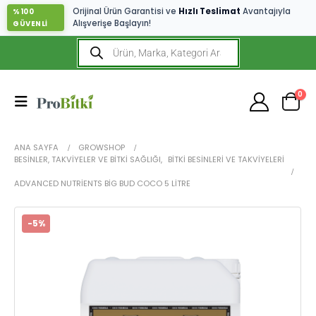
Orijinal Ürün Garantisi ve
Hızlı Teslimat
Avantajıyla
%100
Alışverişe Başlayın!
GÜVENLİ
0
ANA SAYFA
GROWSHOP
BESINLER, TAKVIYELER VE BITKI SAĞLIĞI
,
BITKI BESINLERI VE TAKVIYELERI
ADVANCED NUTRIENTS BIG BUD COCO 5 LITRE
-5%