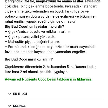
İçeriğindeki
fosfor, magnezyum ve amino asitler
sayesinde
çok ideal bir çiçeklenme boosterıdır. Piyasadaki standart
çiçeklenme takviyelerinden en büyük farkı, fosfor ve
potasyumun en doğru yoldan elde edilmesi ve bitkinin en
rahat emilim yapabileceği biçimde olmasıdır.
Big Bud Coco’nun faydaları nelerdir?
– Çiçek/sebze boyutu ve miktarını artırır.
– Çiçek potansiyelini yükseltir.
– Mahsulün piyasa değerini artırır.
– Formülündeki doğru potasyum/fosfor oranı sayesinde
fazla beslemeden kaynaklanan yanmaları engeller.
Big Bud Coco nasıl kullanılır?
Çiçeklenme döneminin 2. haftasından 5. haftasına kadar,
litre başı 2 ml olacak şekilde uygulayın.
Advanced Nutrients Coco besin tablosu için tıklayınız
EK BILGI
MARKA