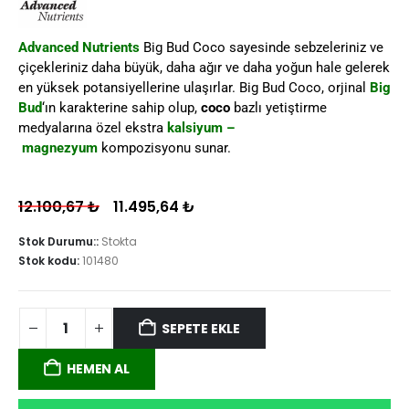
Advanced Nutrients
Big Bud Coco sayesinde sebzeleriniz ve
çiçekleriniz daha büyük, daha ağır ve daha yoğun hale gelerek
en yüksek potansiyellerine ulaşırlar. Big Bud Coco, orjinal
Big
Bud
‘ın karakterine sahip olup,
coco
bazlı yetiştirme
medyalarına özel ekstra
kalsiyum –
magnezyum
kompozisyonu sunar.
12.100,67
₺
11.495,64
₺
Stok Durumu::
Stokta
Stok kodu:
101480
SEPETE EKLE
HEMEN AL