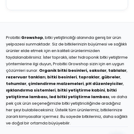
Probitki
Growshop
, bitki yetiştiriciliği alanında geniş bir ürün
yelpazesi sunmaktadır. Siz de bitkilerinizin büyümesi ve sağlıklı
ürünler elde etmek için en kaliteli ürünlerimizden
faydalanabilirsiniz. İster topraklı, ister hidroponik bitki yetiştirme
yöntemlerine ilgi duyun, Probitki Growshop sizin için en uygun
çözümleri sunar.
Organik bitki besinleri,
saksılar
,
tablalar
,
rezervuar tankları
,
bitki besinleri
,
topraklar
,
gübreler
,
tohumlar
,
çimlendirme malzemeleri
,
pH düzenleyiciler
,
ışıklandırma sistemleri
,
bitki yetiştirme kabini
,
bitki
yetiştirme lambası,
led bitki yetiştirme lambası
, ve daha
pek çok ürün seçeneğimizle bitki yetiştiriciliğinde aradığınız
her şeyi bulabileceksiniz. Üstelik tüm ürünlerimiz, bitkilerinize
zararlı kimyasallar içermez. Bu sayede bitkileriniz, daha sağlıklı
ve doğal bir ortamda büyüyebilir.