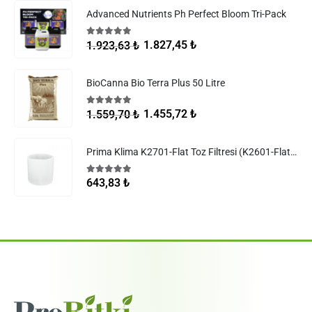
Advanced Nutrients Ph Perfect Bloom Tri-Pack
5.00
5 üzerinden
1.827,45
₺
1.923,63
₺
BioCanna Bio Terra Plus 50 Litre
5.00
5 üzerinden
1.455,72
₺
1.559,70
₺
Prima Klima K2701-Flat Toz Filtresi (K2601-Flat Filtreler)
5.00
5 üzerinden
643,83
₺