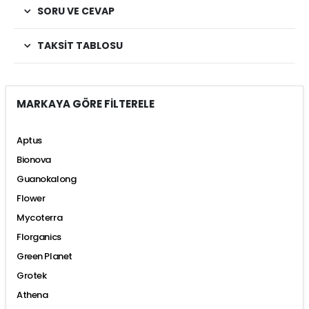
SORU VE CEVAP
TAKSIT TABLOSU
MARKAYA GÖRE FİLTERELE
Aptus
Bionova
Guanokalong
Flower
Mycoterra
Florganics
Green Planet
Grotek
Athena