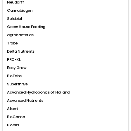
Neudorff
Cannabiogen
Solabiol
Green House Feeding
agrobacterias
Trabe
Delta Nutrients
PRO-XL
Easy Grow
BioTabs
Superthrive
Advanced Hydroponics of Holland
Advanced Nutrients
Atami
BioCanna
Biobizz