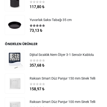
0
5 üzerinden
117,80
₺
Yuvarlak Saksı Tabağı 35 cm
5.00
5 üzerinden
73,13
₺
ÖNERILEN ÜRÜNLER
Dijital Sıcaklık Nem Ölçer 3-1 Sensör Kablolu
0
5 üzerinden
357,68
₺
Raksan Smart Düz Panjur 150 mm Sinek Telli
0
5 üzerinden
158,97
₺
Raksan Smart Düz Panjur 100 mm Sinek Telli