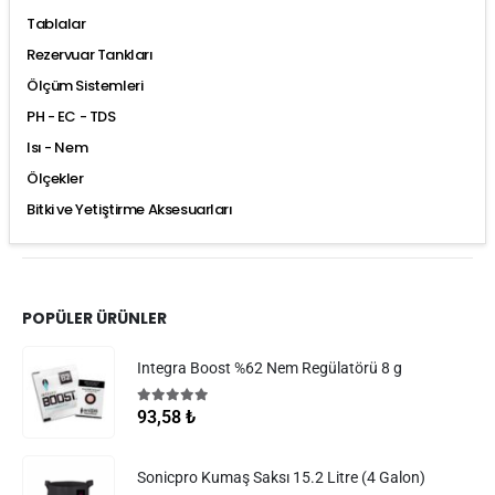
Tablalar
Rezervuar Tankları
Ölçüm Sistemleri
PH - EC - TDS
Isı - Nem
Ölçekler
Bitki ve Yetiştirme Aksesuarları
POPÜLER ÜRÜNLER
Integra Boost %62 Nem Regülatörü 8 g
5.00
5 üzerinden
93,58
₺
Sonicpro Kumaş Saksı 15.2 Litre (4 Galon)