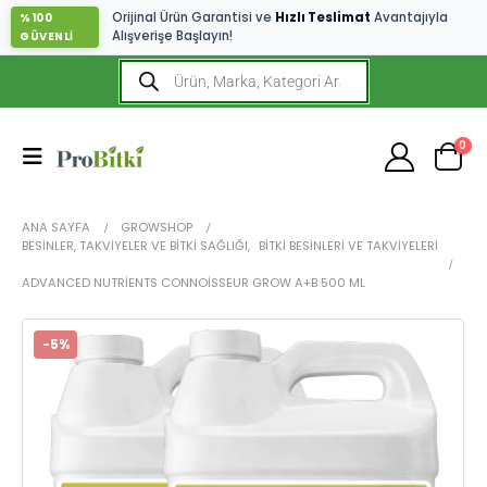
Orijinal Ürün Garantisi ve
Hızlı Teslimat
Avantajıyla
%100
Alışverişe Başlayın!
GÜVENLİ
0
ANA SAYFA
GROWSHOP
BESINLER, TAKVIYELER VE BITKI SAĞLIĞI
,
BITKI BESINLERI VE TAKVIYELERI
ADVANCED NUTRIENTS CONNOISSEUR GROW A+B 500 ML
-5%