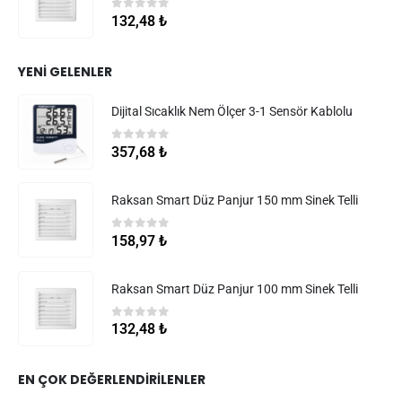
0
5 üzerinden
132,48
₺
YENI GELENLER
Dijital Sıcaklık Nem Ölçer 3-1 Sensör Kablolu
0
5 üzerinden
357,68
₺
Raksan Smart Düz Panjur 150 mm Sinek Telli
0
5 üzerinden
158,97
₺
Raksan Smart Düz Panjur 100 mm Sinek Telli
0
5 üzerinden
132,48
₺
EN ÇOK DEĞERLENDIRILENLER