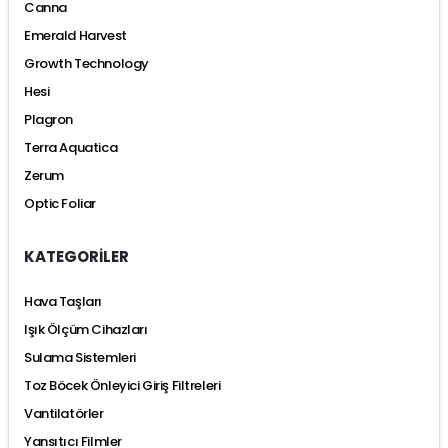
Canna
Emerald Harvest
Growth Technology
Hesi
Plagron
Terra Aquatica
Zerum
Optic Foliar
KATEGORİLER
Hava Taşları
Işık Ölçüm Cihazları
Sulama Sistemleri
Toz Böcek Önleyici Giriş Filtreleri
Vantilatörler
Yansıtıcı Filmler