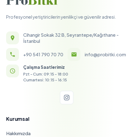
Profesyonel yetiştiricilerin yenilikçi ve güvenilir adresi.
Cihangir Sokak 32 B, Seyrantepe/Kağıthane -
İstanbul
+90 541 790 70 70
info@probitki.com
Çalışma Saatlerimiz
Pzt - Cum: 09:15 - 18:00
Cumartesi: 10:15 - 16:15
Kurumsal
Hakkımızda