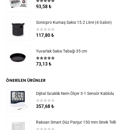
5.00
5 üzerinden
93,58
₺
Sonicpro Kumaş Saksı 15.2 Litre (4 Galon)
0
5 üzerinden
117,80
₺
Yuvarlak Saksı Tabağı 35 cm
5.00
5 üzerinden
73,13
₺
ÖNERILEN ÜRÜNLER
Dijital Sıcaklık Nem Ölçer 3-1 Sensör Kablolu
0
5 üzerinden
357,68
₺
Raksan Smart Düz Panjur 150 mm Sinek Telli