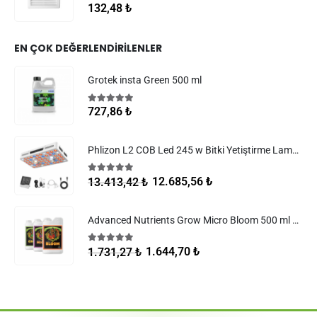
0
5 üzerinden
132,48
₺
EN ÇOK DEĞERLENDIRILENLER
Grotek insta Green 500 ml
5.00
5 üzerinden
727,86
₺
Phlizon L2 COB Led 245 w Bitki Yetiştirme Lambası
5.00
5 üzerinden
12.685,56
₺
13.413,42
₺
Advanced Nutrients Grow Micro Bloom 500 ml Set
5.00
5 üzerinden
1.644,70
₺
1.731,27
₺