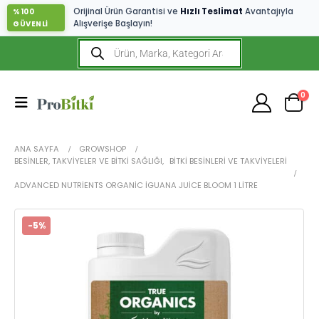
Orijinal Ürün Garantisi ve
Hızlı Teslimat
Avantajıyla
%100
Alışverişe Başlayın!
GÜVENLİ
0
ANA SAYFA
GROWSHOP
BESINLER, TAKVIYELER VE BITKI SAĞLIĞI
,
BITKI BESINLERI VE TAKVIYELERI
ADVANCED NUTRIENTS ORGANIC IGUANA JUICE BLOOM 1 LITRE
-5%