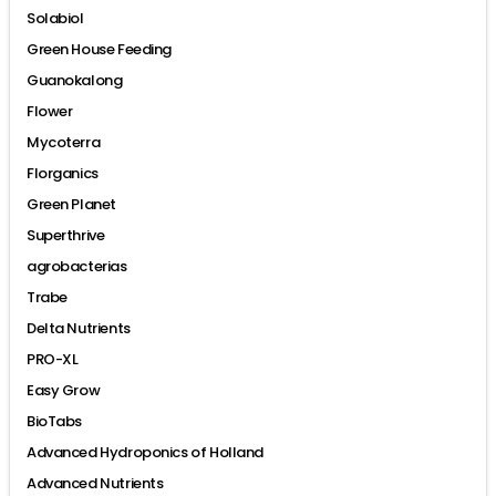
Solabiol
Green House Feeding
Guanokalong
Flower
Mycoterra
Florganics
Green Planet
Superthrive
agrobacterias
Trabe
Delta Nutrients
PRO-XL
Easy Grow
BioTabs
Advanced Hydroponics of Holland
Advanced Nutrients