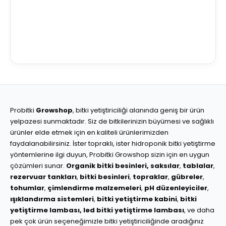
Probitki
Growshop
, bitki yetiştiriciliği alanında geniş bir ürün
yelpazesi sunmaktadır. Siz de bitkilerinizin büyümesi ve sağlıklı
ürünler elde etmek için en kaliteli ürünlerimizden
faydalanabilirsiniz. İster topraklı, ister hidroponik bitki yetiştirme
yöntemlerine ilgi duyun, Probitki Growshop sizin için en uygun
çözümleri sunar.
Organik bitki besinleri,
saksılar
,
tablalar
,
rezervuar tankları
,
bitki besinleri
,
topraklar
,
gübreler
,
tohumlar
,
çimlendirme malzemeleri
,
pH düzenleyiciler
,
ışıklandırma sistemleri
,
bitki yetiştirme kabini
,
bitki
yetiştirme lambası,
led bitki yetiştirme lambası
, ve daha
pek çok ürün seçeneğimizle bitki yetiştiriciliğinde aradığınız