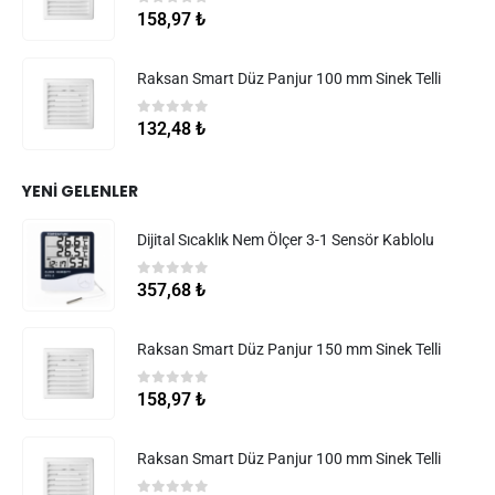
0
5 üzerinden
158,97
₺
Raksan Smart Düz Panjur 100 mm Sinek Telli
0
5 üzerinden
132,48
₺
YENI GELENLER
Dijital Sıcaklık Nem Ölçer 3-1 Sensör Kablolu
0
5 üzerinden
357,68
₺
Raksan Smart Düz Panjur 150 mm Sinek Telli
0
5 üzerinden
158,97
₺
Raksan Smart Düz Panjur 100 mm Sinek Telli