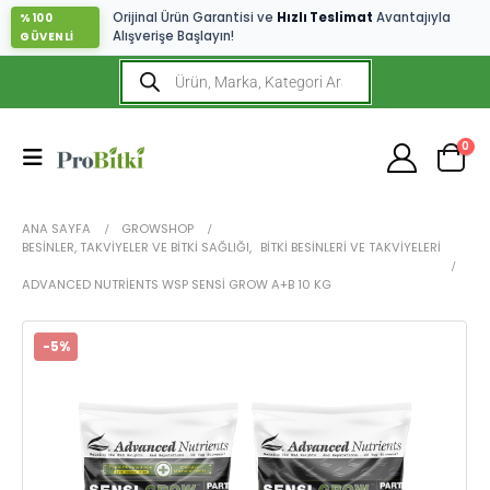
Orijinal Ürün Garantisi ve
Hızlı Teslimat
Avantajıyla
%100
Alışverişe Başlayın!
GÜVENLİ
0
ANA SAYFA
GROWSHOP
BESINLER, TAKVIYELER VE BITKI SAĞLIĞI
,
BITKI BESINLERI VE TAKVIYELERI
ADVANCED NUTRIENTS WSP SENSI GROW A+B 10 KG
-5%