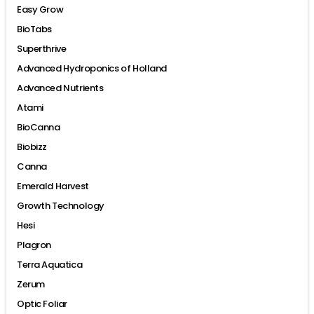
Easy Grow
BioTabs
Superthrive
Advanced Hydroponics of Holland
Advanced Nutrients
Atami
BioCanna
Biobizz
Canna
Emerald Harvest
Growth Technology
Hesi
Plagron
Terra Aquatica
Zerum
Optic Foliar