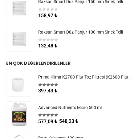
Raksan Smart Düz Panjur 150 mm Sinek Telli
0
5 üzerinden
158,97
₺
Raksan Smart Düz Panjur 100 mm Sinek Telli
0
5 üzerinden
132,48
₺
EN ÇOK DEĞERLENDIRILENLER
Prima Klima K2700-Flat Toz Filtresi (K2600-Flat Filtreler)
5.00
5 üzerinden
397,43
₺
Advanced Nutrients Micro 500 ml
5.00
5 üzerinden
548,23
₺
577,09
₺