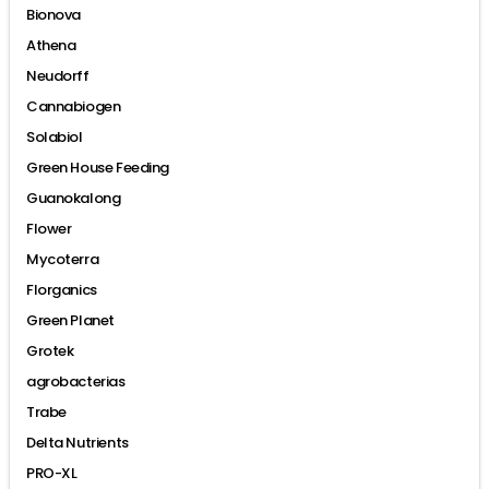
Bionova
Athena
Neudorff
Cannabiogen
Solabiol
Green House Feeding
Guanokalong
Flower
Mycoterra
Florganics
Green Planet
Grotek
agrobacterias
Trabe
Delta Nutrients
PRO-XL