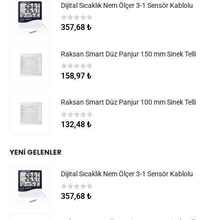
Dijital Sıcaklık Nem Ölçer 3-1 Sensör Kablolu
0
5 üzerinden
357,68
₺
Raksan Smart Düz Panjur 150 mm Sinek Telli
0
5 üzerinden
158,97
₺
Raksan Smart Düz Panjur 100 mm Sinek Telli
0
5 üzerinden
132,48
₺
YENI GELENLER
Dijital Sıcaklık Nem Ölçer 3-1 Sensör Kablolu
0
5 üzerinden
357,68
₺