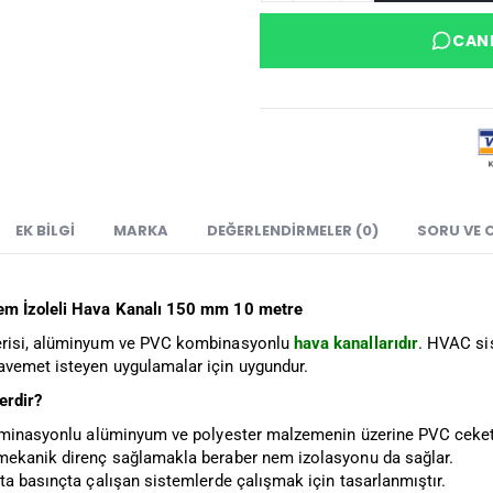
CANL
EK BILGI
MARKA
DEĞERLENDIRMELER (0)
SORU VE 
m İzoleli Hava Kanalı 150 mm 10 metre
risi, alüminyum ve PVC kombinasyonlu
hava kanallarıdır
. HVAC si
emet isteyen uygulamalar için uygundur.
lerdir?
aminasyonlu alüminyum ve polyester malzemenin üzerine PVC ceket g
ekanik direnç sağlamakla beraber nem izolasyonu da sağlar.
ta basınçta çalışan sistemlerde çalışmak için tasarlanmıştır.