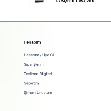
1.663,68
₺
1.793,66
₺
Hesabım
Hesabım / Üye Ol
Siparişlerim
Teslimat Bilgileri
Sepetim
Şifremi Unuttum