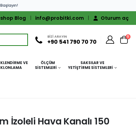
 Başlayın!
shop Blog
info@probitki.com
Oturum aç
BİZİ ARAYIN
0
+90 541 790 70 70
KLENDIRME VE
ÖLÇÜM
SAKSILAR VE
KLONLAMA
SISTEMLERI
YETIŞTIRME SISTEMLERI
 İzoleli Hava Kanalı 150