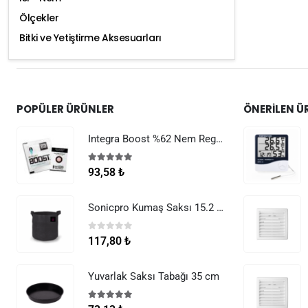
Ölçekler
Bitki ve Yetiştirme Aksesuarları
POPÜLER ÜRÜNLER
ÖNERILEN Ü
Integra Boost %62 Nem Regülatörü 8 g
5.00
5 üzerinden
93,58
₺
Sonicpro Kumaş Saksı 15.2 Litre (4 Galon)
0
5 üzerinden
117,80
₺
Yuvarlak Saksı Tabağı 35 cm
5.00
5 üzerinden