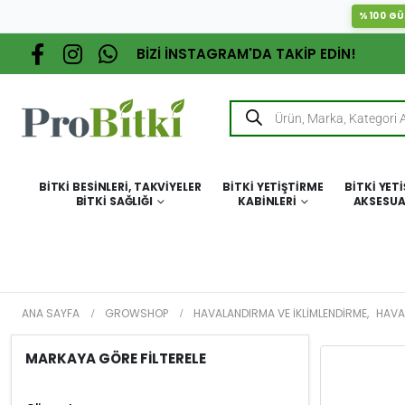
%100 GÜ
BİZİ İNSTAGRAM'DA TAKİP EDİN!
BITKI BESINLERI, TAKVIYELER
BITKI YETIŞTIRME
BITKI YET
BITKI SAĞLIĞI
KABINLERI
AKSESUA
ANA SAYFA
GROWSHOP
HAVALANDIRMA VE İKLIMLENDIRME
,
HAVA
MARKAYA GÖRE FİLTERELE