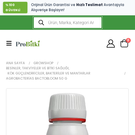
Orijinal Ürün Garantisi ve
Hızlı Teslimat
Avantajıyla
%100
Alışverişe Başlayın!
GÜVENLİ
0
ANA SAYFA
GROWSHOP
BESINLER, TAKVIYELER VE BITKI SAĞLIĞI
,
KÖK GÜÇLENDIRICILER, BAKTERILER VE MANTARLAR
AGROBACTERIAS BACTOBLOOM 50 G