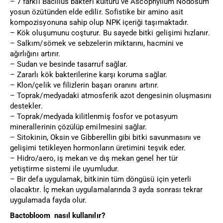
– 7 farklı Bacillus bakteri kültürü ve Ascophyllum Nodosum
yosun özütünden elde edilir. Sofistike bir amino asit
kompozisyonuna sahip olup NPK içeriği taşımaktadır.
– Kök oluşumunu coşturur. Bu sayede bitki gelişimi hızlanır.
– Salkım/sömek ve sebzelerin miktarını, hacmini ve
ağırlığını artırır.
– Sudan ve besinde tasarruf sağlar.
– Zararlı kök bakterilerine karşı koruma sağlar.
– Klon/çelik ve filizlerin başarı oranını artırır.
– Toprak/medyadaki atmosferik azot dengesinin oluşmasını
destekler.
– Toprak/medyada kilitlenmiş fosfor ve potasyum
minerallerinin çözülüp emilmesini sağlar.
– Sitokinin, Oksin ve Gibberellin gibi bitki savunmasını ve
gelişimi tetikleyen hormonların üretimini teşvik eder.
– Hidro/aero, iş mekan ve dış mekan genel her tür
yetiştirme sistemi ile uyumludur.
– Bir defa uygulamak, bitkinin tüm döngüsü için yeterli
olacaktır. İç mekan uygulamalarında 3 ayda sonrası tekrar
uygulamada fayda olur.
Bactobloom nasıl kullanılır?