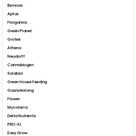
Bionova
Aptus
Florganics
Green Planet
Grotek
Athena
Neudorff
Cannabiogen
Solabiol
Green House Feeding
Guanokalong
Flower
Mycoterra
Delta Nutrients
PRO-XL
Easy Grow