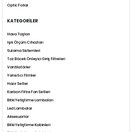
Optic Foliar
KATEGORİLER
Hava Taşları
Işık Ölçüm Cihazları
Sulama Sistemleri
Toz Böcek Önleyici Giriş Filtreleri
Vantilatörler
Yansıtıcı Filmler
Hazır Setler
Karbon Filtre Fan Setleri
Bitki Yetiştirme Lambaları
Led Lambalar
Aksesuarlar
Bitki Yetiştirme Kabinleri