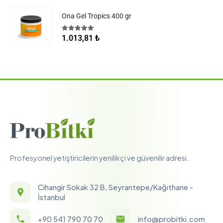
Ona Gel Tropics 400 gr
5.00
5 üzerinden
1.013,81
₺
Profesyonel yetiştiricilerin yenilikçi ve güvenilir adresi.
Cihangir Sokak 32 B, Seyrantepe/Kağıthane -
İstanbul
+90 541 790 70 70
info@probitki.com