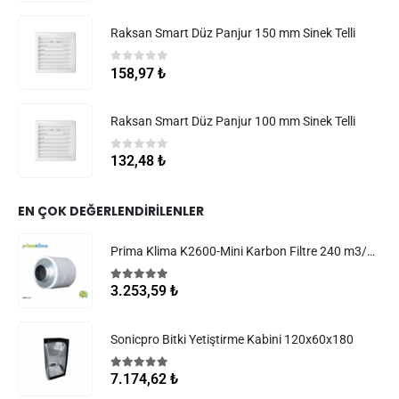
Raksan Smart Düz Panjur 150 mm Sinek Telli
0
5 üzerinden
158,97
₺
Raksan Smart Düz Panjur 100 mm Sinek Telli
0
5 üzerinden
132,48
₺
EN ÇOK DEĞERLENDIRILENLER
Prima Klima K2600-Mini Karbon Filtre 240 m3/h 100 mm
5.00
5 üzerinden
3.253,59
₺
Sonicpro Bitki Yetiştirme Kabini 120x60x180
5.00
5 üzerinden
7.174,62
₺