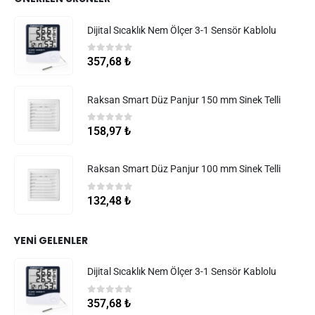
Dijital Sıcaklık Nem Ölçer 3-1 Sensör Kablolu
0
5 üzerinden
357,68
₺
Raksan Smart Düz Panjur 150 mm Sinek Telli
0
5 üzerinden
158,97
₺
Raksan Smart Düz Panjur 100 mm Sinek Telli
0
5 üzerinden
132,48
₺
YENI GELENLER
Dijital Sıcaklık Nem Ölçer 3-1 Sensör Kablolu
0
5 üzerinden
357,68
₺