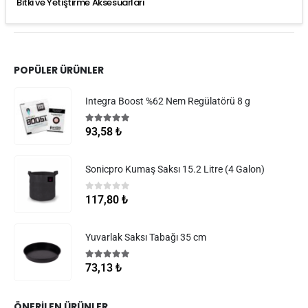
Bitki ve Yetiştirme Aksesuarları
POPÜLER ÜRÜNLER
Integra Boost %62 Nem Regülatörü 8 g
5.00
5 üzerinden
93,58
₺
Sonicpro Kumaş Saksı 15.2 Litre (4 Galon)
0
5 üzerinden
117,80
₺
Yuvarlak Saksı Tabağı 35 cm
5.00
5 üzerinden
73,13
₺
ÖNERILEN ÜRÜNLER