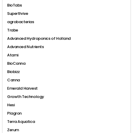
BioTabs
Superthrive
agrobacterias
Trabe
Advanced Hydroponics of Holland
Advanced Nutrients
Atami
BioCanna
Biobizz
Canna
Emerald Harvest
Growth Technology
Hesi
Plagron
Terra Aquatica
Zerum