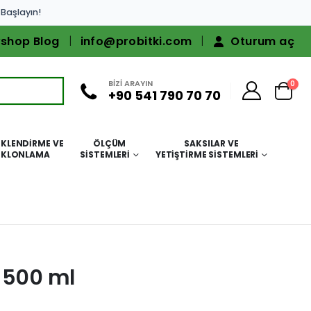
 Başlayın!
shop Blog
info@probitki.com
Oturum aç
BİZİ ARAYIN
0
+90 541 790 70 70
KLENDIRME VE
ÖLÇÜM
SAKSILAR VE
KLONLAMA
SISTEMLERI
YETIŞTIRME SISTEMLERI
 500 ml