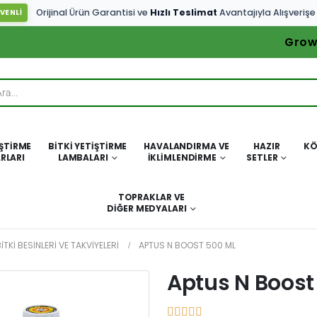
Orijinal Ürün Garantisi ve
Hızlı Teslimat
Avantajıyla Alışverişe
VENLİ
Grow
IŞTIRME
BITKI YETIŞTIRME
HAVALANDIRMA VE
HAZIR
KÖ
RLARI
LAMBALARI
İKLIMLENDIRME
SETLER
TOPRAKLAR VE
DIĞER MEDYALARI
ITKI BESINLERI VE TAKVIYELERI
APTUS N BOOST 500 ML
Aptus N Boost