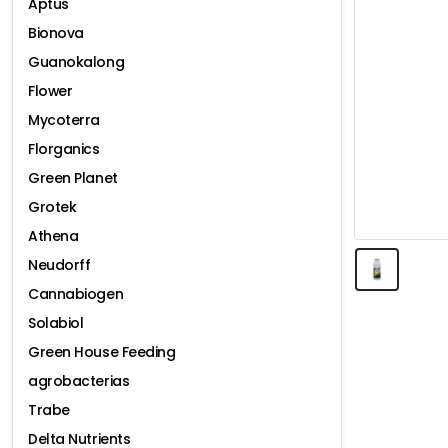
Aptus
Bionova
Guanokalong
Flower
Mycoterra
Florganics
Green Planet
Grotek
Athena
Neudorff
Cannabiogen
Solabiol
Green House Feeding
agrobacterias
Trabe
Delta Nutrients