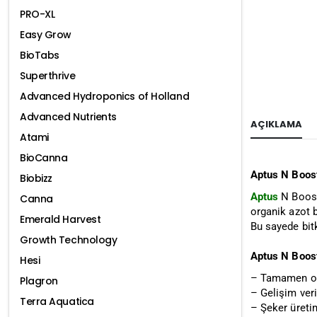
PRO-XL
Easy Grow
BioTabs
Superthrive
Advanced Hydroponics of Holland
Advanced Nutrients
AÇIKLAMA
Atami
BioCanna
Aptus N Boos
Biobizz
Aptus
N Boost,
Canna
organik azot b
Emerald Harvest
Bu sayede bitk
Growth Technology
Aptus N Boost 
Hesi
– Tamamen org
Plagron
– Gelişim verim
Terra Aquatica
– Şeker üretim