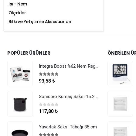
Isı - Nem
Ölçekler
Bitki ve Yetiştirme Aksesuarları
POPÜLER ÜRÜNLER
ÖNERILEN Ü
Integra Boost %62 Nem Regülatörü 8 g
5.00
5 üzerinden
93,58
₺
Sonicpro Kumaş Saksı 15.2 Litre (4 Galon)
0
5 üzerinden
117,80
₺
Yuvarlak Saksı Tabağı 35 cm