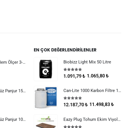
EN ÇOK DEĞERLENDIRILENLER
Biobizz Light Mix 50 Litre
Dijital Sıcaklık Nem Ölçer 3-1 Sensör Kablolu
5.00
5 üzerinden
1.065,80
₺
1.091,79
₺
Can-Lite 1000 Karbon Filtre 1100 m3/h 200 mm
Raksan Smart Düz Panjur 150 mm Sinek Telli
5.00
5 üzerinden
11.498,83
₺
12.187,70
₺
Raksan Smart Düz Panjur 100 mm Sinek Telli
Eazy Plug Tohum Ekim Viyolü 3.5×3.5×3 cm 12 göz