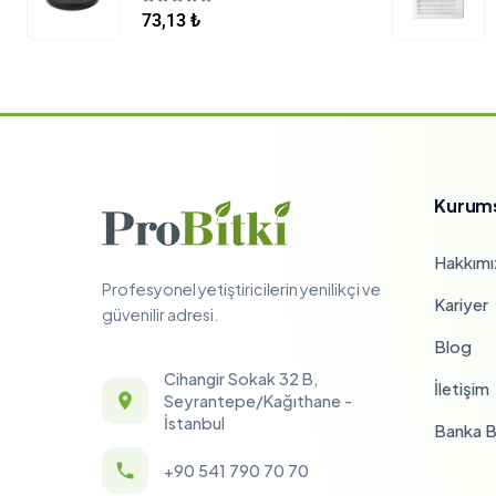
5.00
5 üzerinden
73,13
₺
Kurum
Hakkımı
Profesyonel yetiştiricilerin yenilikçi ve
Kariyer
güvenilir adresi.
Blog
Cihangir Sokak 32 B,
İletişim
Seyrantepe/Kağıthane -
İstanbul
Banka Bi
+90 541 790 70 70