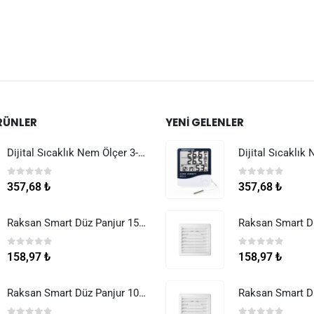
RÜNLER
YENI GELENLER
Dijital Sıcaklık Nem Ölçer 3-1 Sensör Kablolu
0
5 üzerinden
0
5 üzerinden
357,68
₺
357,68
₺
Raksan Smart Düz Panjur 150 mm Sinek Telli
0
5 üzerinden
0
5 üzerinden
158,97
₺
158,97
₺
Raksan Smart Düz Panjur 100 mm Sinek Telli