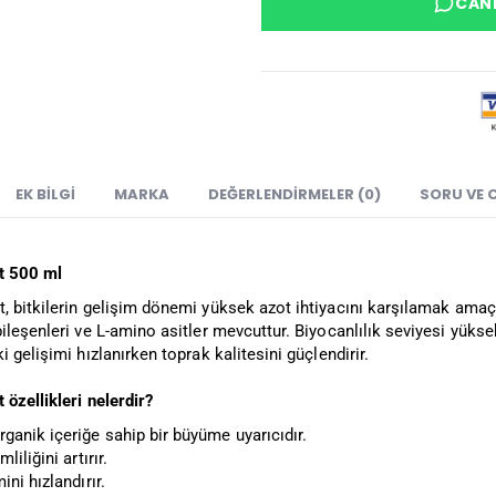
CANL
EK BILGI
MARKA
DEĞERLENDIRMELER (0)
SORU VE 
t 500 ml
 bitkilerin gelişim dönemi yüksek azot ihtiyacını karşılamak amaçlı
ileşenleri ve L-amino asitler mevcuttur. Biyocanlılık seviyesi yükse
i gelişimi hızlanırken toprak kalitesini güçlendirir.
özellikleri nelerdir?
anik içeriğe sahip bir büyüme uyarıcıdır.
liliğini artırır.
ini hızlandırır.