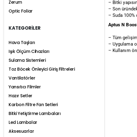
Zerum
– Bitki yapısın
– Son üründeki
Optic Foliar
– Suda 100% ç
Aptus N Boost 
KATEGORİLER
– Tüm gelişi
Hava Taşları
– Uygulama ora
– Kullanım ön
Işık Ölçüm Cihazları
Sulama Sistemleri
Toz Böcek Önleyici Giriş Filtreleri
Vantilatörler
Yansıtıcı Filmler
Hazır Setler
Karbon Filtre Fan Setleri
Bitki Yetiştirme Lambaları
Led Lambalar
Aksesuarlar