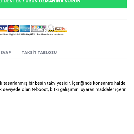
I DESTEK • ÜRÜN UZMANINA SORUN
CEVAP
TAKSIT TABLOSU
 tasarlanmış bir besin takviyesidir. İçeriğinde konsantre halde
k seviyede olan N-boost, bitki gelişimini uyaran maddeler içerir.