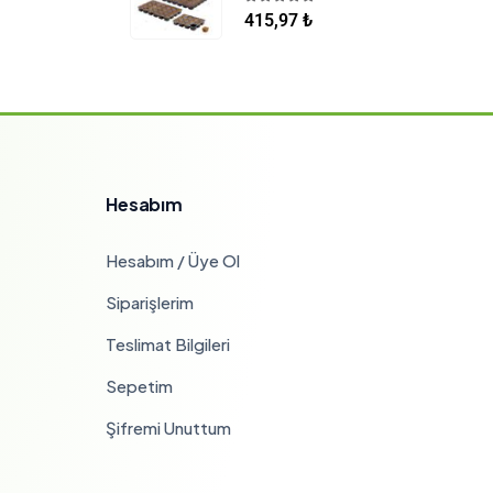
5.00
5 üzerinden
415,97
₺
Hesabım
Hesabım / Üye Ol
Siparişlerim
Teslimat Bilgileri
Sepetim
Şifremi Unuttum