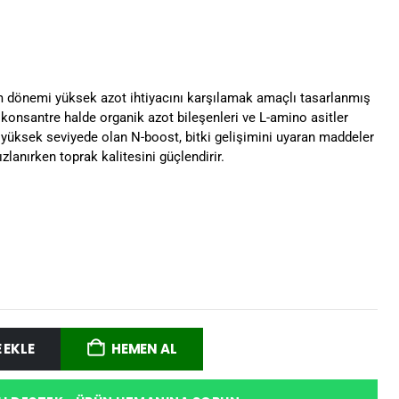
im dönemi yüksek azot ihtiyacını karşılamak amaçlı tasarlanmış
e konsantre halde organik azot bileşenleri ve L-amino asitler
i yüksek seviyede olan N-boost, bitki gelişimini uyaran maddeler
ızlanırken toprak kalitesini güçlendirir.
 EKLE
HEMEN AL