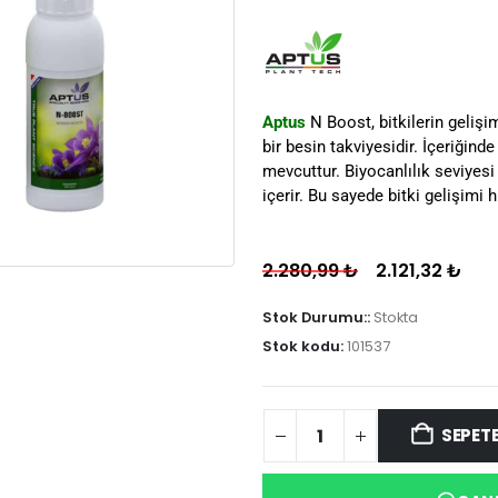
Aptus
N Boost, bitkilerin geliş
bir besin takviyesidir. İçeriğind
mevcuttur. Biyocanlılık seviyes
içerir. Bu sayede bitki gelişimi h
2.280,99
₺
2.121,32
₺
Stok Durumu::
Stokta
Stok kodu:
101537
SEPETE