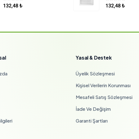
0
5 üzerinden
0
5 üzerinden
132,48
₺
132,48
₺
sal
Yasal & Destek
zda
Üyelik Sözleşmesi
Kişisel Verilerin Korunması
Mesafeli Satış Sözleşmesi
İade Ve Değişim
lgileri
Garanti Şartları