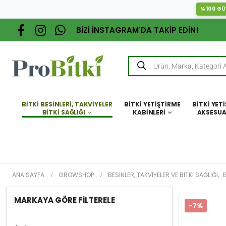
%100 GÜ
BİZİ İNSTAGRAM'DA TAKİP EDİN!
BITKI BESINLERI, TAKVIYELER
BITKI YETIŞTIRME
BITKI YET
BITKI SAĞLIĞI
KABINLERI
AKSESUA
ANA SAYFA
GROWSHOP
BESINLER, TAKVIYELER VE BITKI SAĞLIĞI
,
B
MARKAYA GÖRE FİLTERELE
-7%