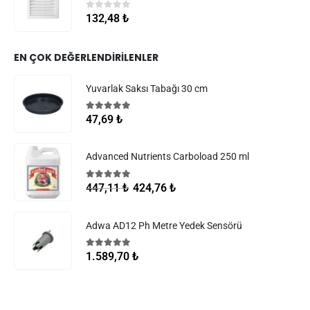
0
5 üzerinden
132,48
₺
EN ÇOK DEĞERLENDIRILENLER
Yuvarlak Saksı Tabağı 30 cm
5.00
5 üzerinden
47,69
₺
Advanced Nutrients Carboload 250 ml
5.00
5 üzerinden
424,76
₺
447,11
₺
Adwa AD12 Ph Metre Yedek Sensörü
5.00
5 üzerinden
1.589,70
₺