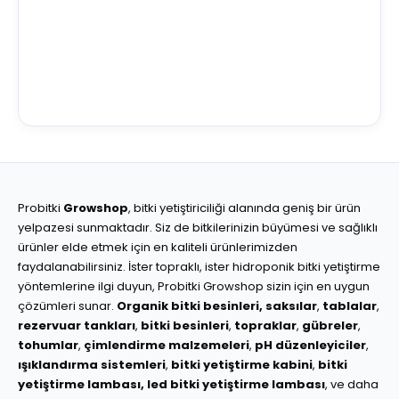
Probitki
Growshop
, bitki yetiştiriciliği alanında geniş bir ürün
yelpazesi sunmaktadır. Siz de bitkilerinizin büyümesi ve sağlıklı
ürünler elde etmek için en kaliteli ürünlerimizden
faydalanabilirsiniz. İster topraklı, ister hidroponik bitki yetiştirme
yöntemlerine ilgi duyun, Probitki Growshop sizin için en uygun
çözümleri sunar.
Organik bitki besinleri,
saksılar
,
tablalar
,
rezervuar tankları
,
bitki besinleri
,
topraklar
,
gübreler
,
tohumlar
,
çimlendirme malzemeleri
,
pH düzenleyiciler
,
ışıklandırma sistemleri
,
bitki yetiştirme kabini
,
bitki
yetiştirme lambası,
led bitki yetiştirme lambası
, ve daha