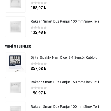
0
5 üzerinden
158,97
₺
Raksan Smart Düz Panjur 100 mm Sinek Telli
0
5 üzerinden
132,48
₺
YENI GELENLER
Dijital Sıcaklık Nem Ölçer 3-1 Sensör Kablolu
0
5 üzerinden
357,68
₺
Raksan Smart Düz Panjur 150 mm Sinek Telli
0
5 üzerinden
158,97
₺
Raksan Smart Düz Panjur 100 mm Sinek Telli