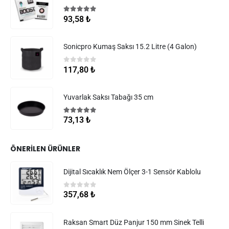
5.00
5 üzerinden
93,58
₺
Sonicpro Kumaş Saksı 15.2 Litre (4 Galon)
0
5 üzerinden
117,80
₺
Yuvarlak Saksı Tabağı 35 cm
5.00
5 üzerinden
73,13
₺
ÖNERILEN ÜRÜNLER
Dijital Sıcaklık Nem Ölçer 3-1 Sensör Kablolu
0
5 üzerinden
357,68
₺
Raksan Smart Düz Panjur 150 mm Sinek Telli