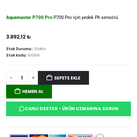
Aquamaster P700 Pro
P700 Pro için yedek Ph sensörü.
3.892,12
₺
Stok Durumu::
Stokta
Stok kodu:
100914
SEPETE EKLE
HEMEN AL
CANLI DESTEK • ÜRÜN UZMANINA SORUN