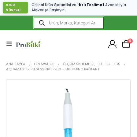
Orijinal Ürün Garantisi ve
Hızlı Teslimat
Avantajıyla
%100
Alışverişe Başlayın!
GÜVENLİ
0
ANA SAYFA
GROWSHOP
ÖLÇÜM SISTEMLERI
,
PH - EC - TDS
AQUAMASTER PH SENSÖRÜ P700 – H600 BNC BAĞLANTI