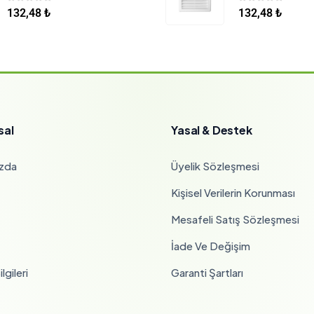
0
5 üzerinden
0
5 üzerinden
132,48
₺
132,48
₺
sal
Yasal & Destek
zda
Üyelik Sözleşmesi
Kişisel Verilerin Korunması
Mesafeli Satış Sözleşmesi
İade Ve Değişim
lgileri
Garanti Şartları