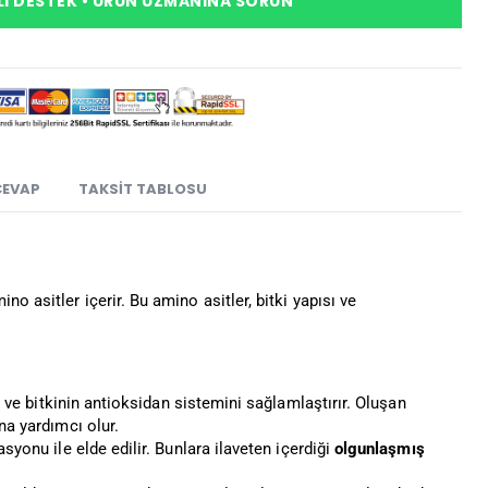
I DESTEK • ÜRÜN UZMANINA SORUN
CEVAP
TAKSIT TABLOSU
no asitler içerir. Bu amino asitler, bitki yapısı ve
ır ve bitkinin antioksidan sistemini sağlamlaştırır. Oluşan
na yardımcı olur.
syonu ile elde edilir. Bunlara ilaveten içerdiği
olgunlaşmış