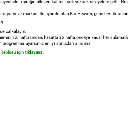
 sayesinde toprağın bileşen kalitesi çok yüksek seviyelere gelir. N
 programı ve markası ile uyumlu olan Bio Heaven, gene her tür sulam
r?
ce çalkalayın.
minin 2. haftasından, hasattan 2 hafta önceye kadar her sulamada 
n programına uyarsanız en iyi sonuçları alırsınız.
Tablosu için tıklayınız.