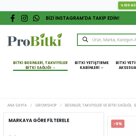
%100 GÜ
BİZİ İNSTAGRAM'DA TAKİP EDİN!
BITKI BESINLERI, TAKVIYELER
BITKI YETIŞTIRME
BITKI YET
BITKI SAĞLIĞI
KABINLERI
AKSESUA
ANA SAYFA
GROWSHOP
BESINLER, TAKVIYELER VE BITKI SAĞLIĞI
,
B
MARKAYA GÖRE FİLTERELE
-5%