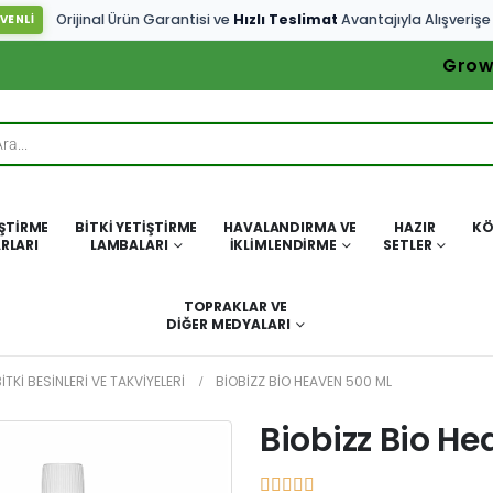
Orijinal Ürün Garantisi ve
Hızlı Teslimat
Avantajıyla Alışverişe
VENLİ
Grow
IŞTIRME
BITKI YETIŞTIRME
HAVALANDIRMA VE
HAZIR
KÖ
RLARI
LAMBALARI
İKLIMLENDIRME
SETLER
TOPRAKLAR VE
DIĞER MEDYALARI
ITKI BESINLERI VE TAKVIYELERI
BIOBIZZ BIO HEAVEN 500 ML
Biobizz Bio H