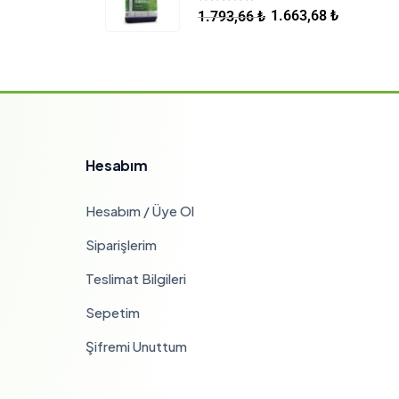
5.00
5 üzerinden
1.663,68
₺
1.793,66
₺
Hesabım
Hesabım / Üye Ol
Siparişlerim
Teslimat Bilgileri
Sepetim
Şifremi Unuttum