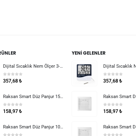
RÜNLER
YENI GELENLER
Dijital Sıcaklık Nem Ölçer 3-1 Sensör Kablolu
0
5 üzerinden
0
5 üzerinden
357,68
₺
357,68
₺
Raksan Smart Düz Panjur 150 mm Sinek Telli
0
5 üzerinden
0
5 üzerinden
158,97
₺
158,97
₺
Raksan Smart Düz Panjur 100 mm Sinek Telli