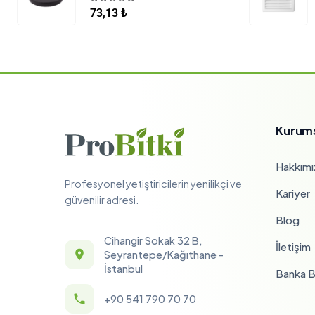
5.00
5 üzerinden
73,13
₺
Kurum
Hakkımı
Profesyonel yetiştiricilerin yenilikçi ve
Kariyer
güvenilir adresi.
Blog
Cihangir Sokak 32 B,
İletişim
Seyrantepe/Kağıthane -
İstanbul
Banka Bi
+90 541 790 70 70