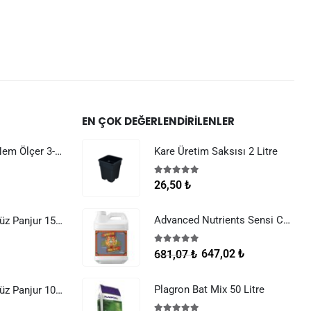
EN ÇOK DEĞERLENDIRILENLER
Dijital Sıcaklık Nem Ölçer 3-1 Sensör Kablolu
Kare Üretim Saksısı 2 Litre
5.00
5 üzerinden
26,50
₺
Advanced Nutrients Sensi Cal Mag Xtra 250 ml
Raksan Smart Düz Panjur 150 mm Sinek Telli
5.00
5 üzerinden
647,02
₺
681,07
₺
Plagron Bat Mix 50 Litre
Raksan Smart Düz Panjur 100 mm Sinek Telli