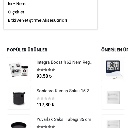
Isı - Nem
Ölçekler
Bitki ve Yetiştirme Aksesuarları
POPÜLER ÜRÜNLER
ÖNERILEN Ü
Integra Boost %62 Nem Regülatörü 8 g
5.00
5 üzerinden
93,58
₺
Sonicpro Kumaş Saksı 15.2 Litre (4 Galon)
0
5 üzerinden
117,80
₺
Yuvarlak Saksı Tabağı 35 cm