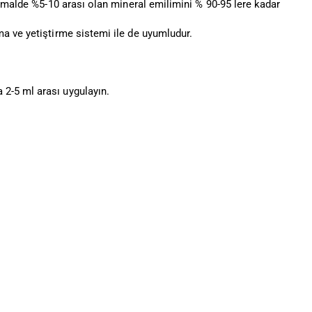
ormalde %5-10 arası olan mineral emilimini % 90-95 lere kadar
a ve yetiştirme sistemi ile de uyumludur.
2-5 ml arası uygulayın.