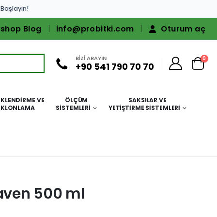
 Başlayın!
shop Blog
info@probitki.com
Oturum aç
BİZİ ARAYIN
0
+90 541 790 70 70
KLENDIRME VE
ÖLÇÜM
SAKSILAR VE
KLONLAMA
SISTEMLERI
YETIŞTIRME SISTEMLERI
eaven 500 ml