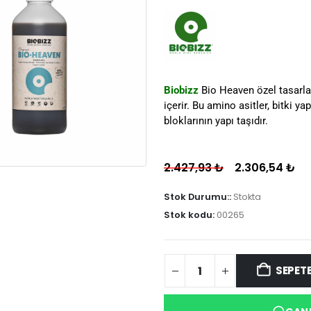
Biobizz
Bio Heaven
özel tasarl
içerir. Bu amino asitler, bitki y
bloklarının yapı taşıdır.
2.427,93
₺
2.306,54
₺
Stok Durumu::
Stokta
Stok kodu:
00265
SEPETE