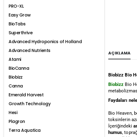
PRO-XL
Easy Grow
BioTabs
Superthrive
Advanced Hydroponics of Holland
Advanced Nutrients
AÇIKLAMA
Atami
BioCanna
Biobizz Bio 
Biobizz
Biobizz
Bio H
Canna
metabolizması 
Emerald Harvest
Faydaları nele
Growth Technology
Hesi
Bio Heaven, be
toksinlerin az
Plagron
İçeriğindeki
a
Terra Aquatica
humus
, topra