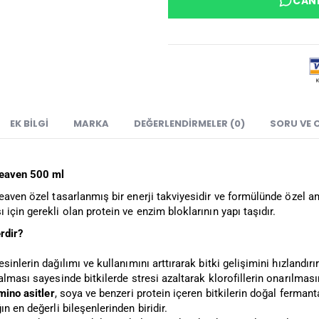
CANL
EK BILGI
MARKA
DEĞERLENDIRMELER (0)
SORU VE 
Heaven 500 ml
eaven
özel tasarlanmış bir enerji takviyesidir ve formülünde özel ami
için gerekli olan protein ve enzim bloklarının yapı taşıdır.
rdir?
sinlerin dağılımı ve kullanımını arttırarak bitki gelişimini hızlandır
alması sayesinde bitkilerde stresi azaltarak klorofillerin onarılması
mino asitler
, soya ve benzeri protein içeren bitkilerin doğal fermanta
ğın en değerli bileşenlerinden biridir.