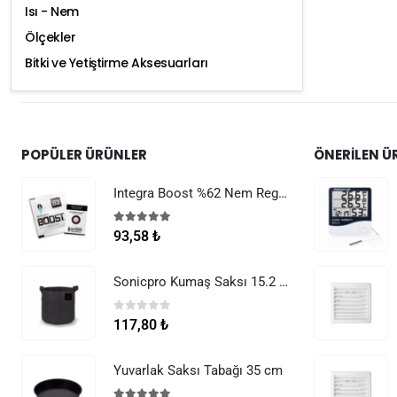
Isı - Nem
Ölçekler
Bitki ve Yetiştirme Aksesuarları
POPÜLER ÜRÜNLER
ÖNERILEN Ü
Integra Boost %62 Nem Regülatörü 8 g
5.00
5 üzerinden
93,58
₺
Sonicpro Kumaş Saksı 15.2 Litre (4 Galon)
0
5 üzerinden
117,80
₺
Yuvarlak Saksı Tabağı 35 cm