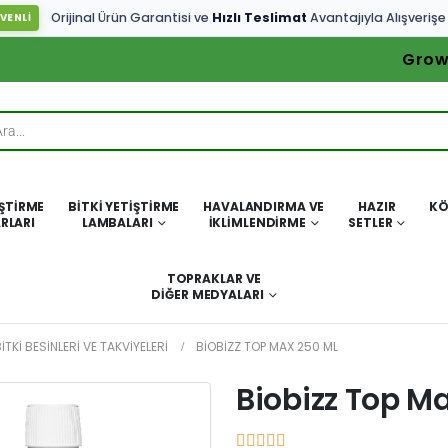
Orijinal Ürün Garantisi ve
Hızlı Teslimat
Avantajıyla Alışverişe
VENLİ
Grow
IŞTIRME
BITKI YETIŞTIRME
HAVALANDIRMA VE
HAZIR
KÖ
RLARI
LAMBALARI
İKLIMLENDIRME
SETLER
TOPRAKLAR VE
DIĞER MEDYALARI
ITKI BESINLERI VE TAKVIYELERI
BIOBIZZ TOP MAX 250 ML
Biobizz Top M