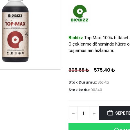
Biobizz
Top Max, 100% bitkisel 
Çiçeklenme döneminde hücre olu
taşınmasının hızlandırır.
605,68
₺
575,40
₺
Stok Durumu::
Stokta
Stok kodu:
00340
SEPETE