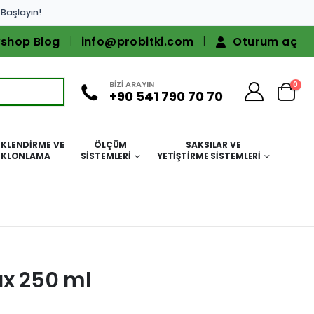
 Başlayın!
shop Blog
info@probitki.com
Oturum aç
BİZİ ARAYIN
0
+90 541 790 70 70
KLENDIRME VE
ÖLÇÜM
SAKSILAR VE
KLONLAMA
SISTEMLERI
YETIŞTIRME SISTEMLERI
ax 250 ml