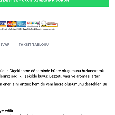
I DESTEK • ÜRÜN UZMANINA SORUN
CEVAP
TAKSIT TABLOSU
törüdür. Çiçeklenme döneminde hücre oluşumunu hızlandırarak
riniz sağlıklı şekilde büyür. Lezzeti, yağı ve aroması artar.
 enerjisini arttırır, hem de yeni hücre oluşumunu destekler. Bu
 edilir.