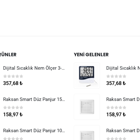
RÜNLER
YENI GELENLER
Dijital Sıcaklık Nem Ölçer 3-1 Sensör Kablolu
0
5 üzerinden
0
5 üzerinden
357,68
₺
357,68
₺
Raksan Smart Düz Panjur 150 mm Sinek Telli
0
5 üzerinden
0
5 üzerinden
158,97
₺
158,97
₺
Raksan Smart Düz Panjur 100 mm Sinek Telli