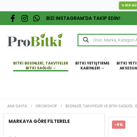
%100 GÜ
BİZİ İNSTAGRAM'DA TAKİP EDİN!
BITKI BESINLERI, TAKVIYELER
BITKI YETIŞTIRME
BITKI YET
BITKI SAĞLIĞI
KABINLERI
AKSESUA
ANA SAYFA
GROWSHOP
BESINLER, TAKVIYELER VE BITKI SAĞLIĞI
,
B
MARKAYA GÖRE FİLTERELE
-5%