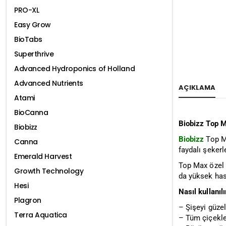
PRO-XL
Easy Grow
BioTabs
Superthrive
Advanced Hydroponics of Holland
Advanced Nutrients
AÇIKLAMA
Atami
BioCanna
Biobizz Top 
Biobizz
Biobizz
Top M
Canna
faydalı şekerl
Emerald Harvest
Top Max özel 
Growth Technology
da yüksek hasa
Hesi
Nasıl kullanılı
Plagron
– Şişeyi güzel
Terra Aquatica
– Tüm çiçekle