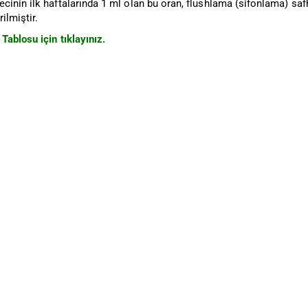
inin ilk haftalarında 1 ml olan bu oran, flushlama (sifonlama) safh
ilmiştir.
Tablosu için tıklayınız.