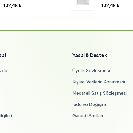
0
5 üzerinden
0
5 üzerinden
132,48
₺
132,48
₺
sal
Yasal & Destek
zda
Üyelik Sözleşmesi
Kişisel Verilerin Korunması
Mesafeli Satış Sözleşmesi
İade Ve Değişim
lgileri
Garanti Şartları