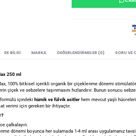
CANL
EK BILGI
MARKA
DEĞERLENDIRMELER (0)
SORU VE 
Max 250 ml
ax, 100% bitkisel içerikli organik bir çiçeklenme dönemi stimüla
erin çiçek ve sebzelere taşınmasını hızlandırır. Bunun sonucu sebzele
formülü içindeki
hümik ve fülvik asitler
hem mevcut yaşlı hücrelerin
t verimi için gereken bir ihtiyaçtır.
r?
ce çalkalayın.
nme dönemi boyunca her sulamada 1-4 ml arası uygulamanız tavsiye