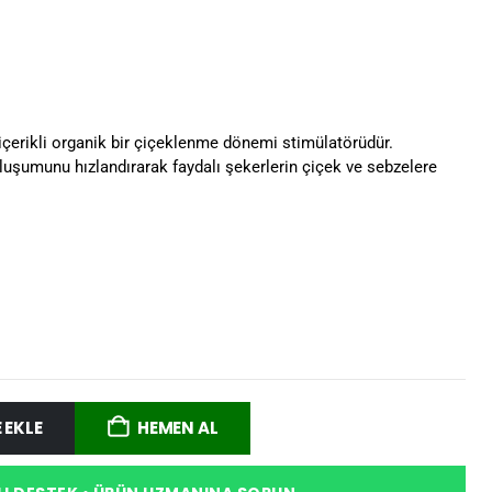
içerikli organik bir çiçeklenme dönemi stimülatörüdür.
şumunu hızlandırarak faydalı şekerlerin çiçek ve sebzelere
 EKLE
HEMEN AL