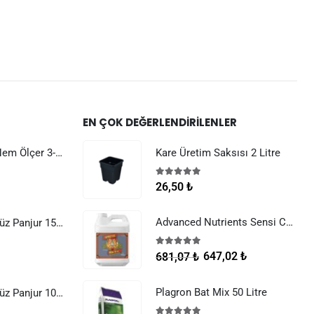
EN ÇOK DEĞERLENDIRILENLER
Dijital Sıcaklık Nem Ölçer 3-1 Sensör Kablolu
Kare Üretim Saksısı 2 Litre
5.00
5 üzerinden
26,50
₺
Advanced Nutrients Sensi Cal Mag Xtra 250 ml
Raksan Smart Düz Panjur 150 mm Sinek Telli
5.00
5 üzerinden
647,02
₺
681,07
₺
Plagron Bat Mix 50 Litre
Raksan Smart Düz Panjur 100 mm Sinek Telli