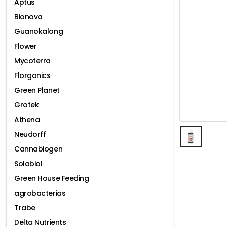
Aptus
Bionova
Guanokalong
Flower
Mycoterra
Florganics
Green Planet
Grotek
Athena
Neudorff
Cannabiogen
Solabiol
Green House Feeding
agrobacterias
Trabe
Delta Nutrients