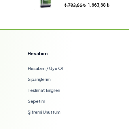
5.00
5 üzerinden
1.663,68
₺
1.793,66
₺
Hesabım
Hesabım / Üye Ol
Siparişlerim
Teslimat Bilgileri
Sepetim
Şifremi Unuttum