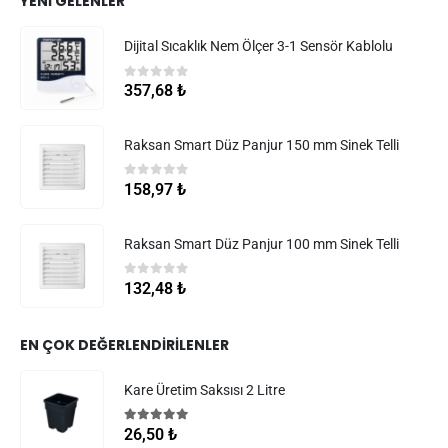
YENI GELENLER
Dijital Sıcaklık Nem Ölçer 3-1 Sensör Kablolu
0
5 üzerinden
357,68
₺
Raksan Smart Düz Panjur 150 mm Sinek Telli
0
5 üzerinden
158,97
₺
Raksan Smart Düz Panjur 100 mm Sinek Telli
0
5 üzerinden
132,48
₺
EN ÇOK DEĞERLENDIRILENLER
Kare Üretim Saksısı 2 Litre
5.00
5 üzerinden
26,50
₺