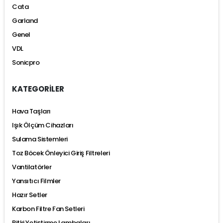
Cata
Garland
Genel
VDL
Sonicpro
KATEGORİLER
Hava Taşları
Işık Ölçüm Cihazları
Sulama Sistemleri
Toz Böcek Önleyici Giriş Filtreleri
Vantilatörler
Yansıtıcı Filmler
Hazır Setler
Karbon Filtre Fan Setleri
Bitki Yetiştirme Lambaları