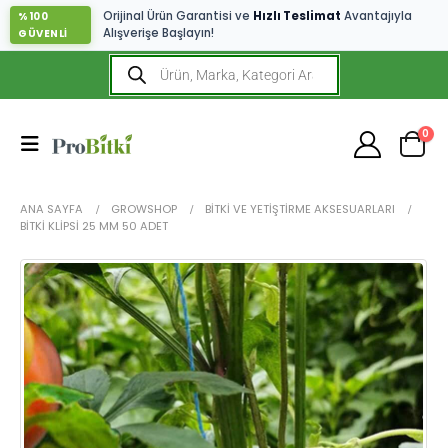
Orijinal Ürün Garantisi ve
Hızlı Teslimat
Avantajıyla
%100
Alışverişe Başlayın!
GÜVENLİ
0
ANA SAYFA
GROWSHOP
BITKI VE YETIŞTIRME AKSESUARLARI
BITKI KLIPSI 25 MM 50 ADET