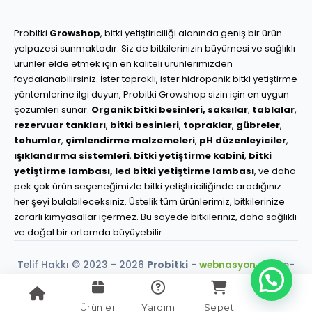
Probitki
Growshop
, bitki yetiştiriciliği alanında geniş bir ürün
yelpazesi sunmaktadır. Siz de bitkilerinizin büyümesi ve sağlıklı
ürünler elde etmek için en kaliteli ürünlerimizden
faydalanabilirsiniz. İster topraklı, ister hidroponik bitki yetiştirme
yöntemlerine ilgi duyun, Probitki Growshop sizin için en uygun
çözümleri sunar.
Organik bitki besinleri,
saksılar
,
tablalar
,
rezervuar tankları
,
bitki besinleri
,
topraklar
,
gübreler
,
tohumlar
,
çimlendirme malzemeleri
,
pH düzenleyiciler
,
ışıklandırma sistemleri
,
bitki yetiştirme kabini
,
bitki
yetiştirme lambası,
led bitki yetiştirme lambası
, ve daha
pek çok ürün seçeneğimizle bitki yetiştiriciliğinde aradığınız
her şeyi bulabileceksiniz. Üstelik tüm ürünlerimiz, bitkilerinize
zararlı kimyasallar içermez. Bu sayede bitkileriniz, daha sağlıklı
ve doğal bir ortamda büyüyebilir.
Telif Hakkı © 2023 - 2026
Probitki
-
webnasyon.com
e-
ticaret çözümleri.
256-Bit SSL Güvencesi
Ürünler
Yardım
Sepet