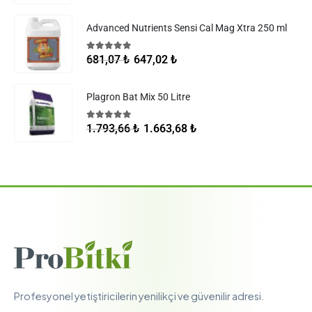
Advanced Nutrients Sensi Cal Mag Xtra 250 ml
5.00
5 üzerinden
647,02
₺
681,07
₺
Plagron Bat Mix 50 Litre
5.00
5 üzerinden
1.663,68
₺
1.793,66
₺
Profesyonel yetiştiricilerin yenilikçi ve güvenilir adresi.