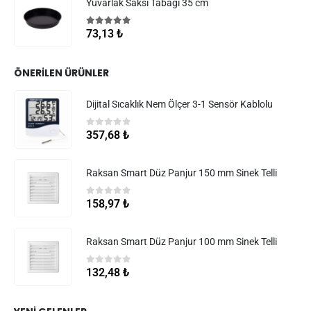
Yuvarlak Saksı Tabağı 35 cm
5.00
5 üzerinden
73,13
₺
ÖNERILEN ÜRÜNLER
Dijital Sıcaklık Nem Ölçer 3-1 Sensör Kablolu
0
5 üzerinden
357,68
₺
Raksan Smart Düz Panjur 150 mm Sinek Telli
0
5 üzerinden
158,97
₺
Raksan Smart Düz Panjur 100 mm Sinek Telli
0
5 üzerinden
132,48
₺