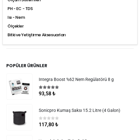
PH - EC - TDS
Isı - Nem
Ölçekler
Bitki ve Yetiştirme Aksesuarları
POPÜLER ÜRÜNLER
Integra Boost %62 Nem Regülatörü 8 g
5.00
5 üzerinden
93,58
₺
Sonicpro Kumaş Saksı 15.2 Litre (4 Galon)
0
5 üzerinden
117,80
₺