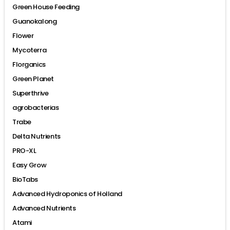
Green House Feeding
Guanokalong
Flower
Mycoterra
Florganics
Green Planet
Superthrive
agrobacterias
Trabe
Delta Nutrients
PRO-XL
Easy Grow
BioTabs
Advanced Hydroponics of Holland
Advanced Nutrients
Atami