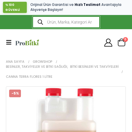
Orijinal Ürün Garantisi ve
Hızlı Teslimat
Avantajıyla
%100
Alışverişe Başlayın!
GÜVENLİ
0
ANA SAYFA
GROWSHOP
BESINLER, TAKVIYELER VE BITKI SAĞLIĞI
,
BITKI BESINLERI VE TAKVIYELERI
CANNA TERRA FLORES 1 LITRE
-5%