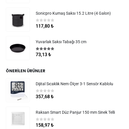
Sonicpro Kumaş Saksı 15.2 Litre (4 Galon)
0
5 üzerinden
117,80
₺
Yuvarlak Saksı Tabağı 35 cm
5.00
5 üzerinden
73,13
₺
ÖNERILEN ÜRÜNLER
Dijital Sıcaklık Nem Ölçer 3-1 Sensör Kablolu
0
5 üzerinden
357,68
₺
Raksan Smart Düz Panjur 150 mm Sinek Telli
0
5 üzerinden
158,97
₺