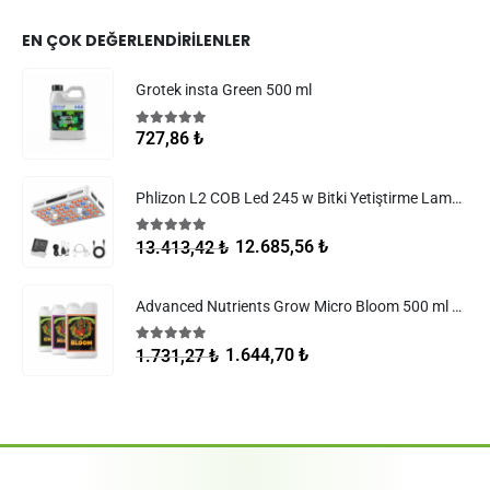
EN ÇOK DEĞERLENDIRILENLER
Grotek insta Green 500 ml
5.00
5 üzerinden
727,86
₺
Phlizon L2 COB Led 245 w Bitki Yetiştirme Lambası
5.00
5 üzerinden
12.685,56
₺
13.413,42
₺
Advanced Nutrients Grow Micro Bloom 500 ml Set
5.00
5 üzerinden
1.644,70
₺
1.731,27
₺