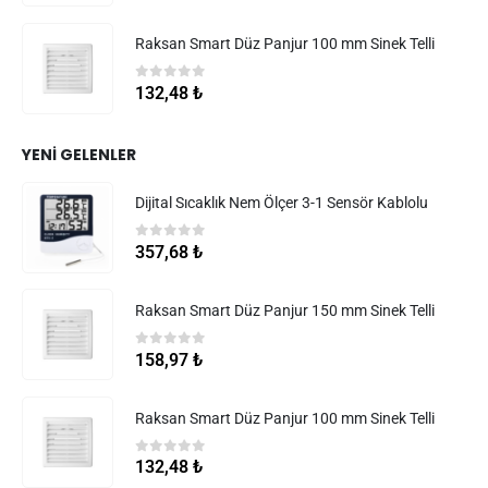
Raksan Smart Düz Panjur 100 mm Sinek Telli
0
5 üzerinden
132,48
₺
YENI GELENLER
Dijital Sıcaklık Nem Ölçer 3-1 Sensör Kablolu
0
5 üzerinden
357,68
₺
Raksan Smart Düz Panjur 150 mm Sinek Telli
0
5 üzerinden
158,97
₺
Raksan Smart Düz Panjur 100 mm Sinek Telli
0
5 üzerinden
132,48
₺