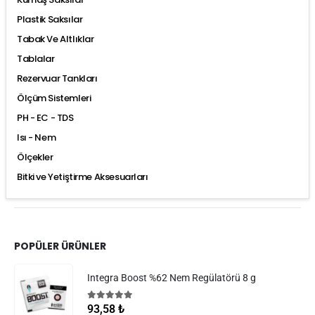
Plastik Saksılar
Tabak Ve Altlıklar
Tablalar
Rezervuar Tankları
Ölçüm Sistemleri
PH - EC - TDS
Isı - Nem
Ölçekler
Bitki ve Yetiştirme Aksesuarları
POPÜLER ÜRÜNLER
Integra Boost %62 Nem Regülatörü 8 g
5.00
5 üzerinden
93,58
₺