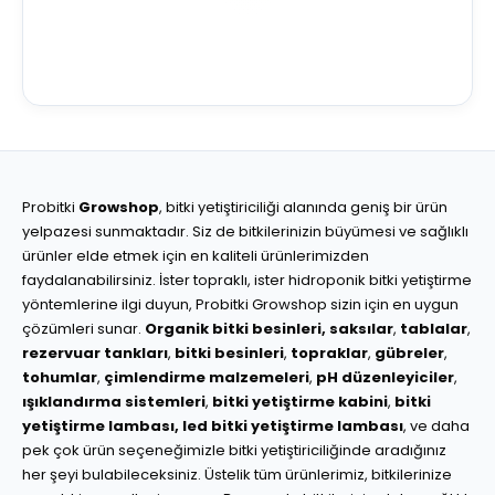
Probitki
Growshop
, bitki yetiştiriciliği alanında geniş bir ürün
yelpazesi sunmaktadır. Siz de bitkilerinizin büyümesi ve sağlıklı
ürünler elde etmek için en kaliteli ürünlerimizden
faydalanabilirsiniz. İster topraklı, ister hidroponik bitki yetiştirme
yöntemlerine ilgi duyun, Probitki Growshop sizin için en uygun
çözümleri sunar.
Organik bitki besinleri,
saksılar
,
tablalar
,
rezervuar tankları
,
bitki besinleri
,
topraklar
,
gübreler
,
tohumlar
,
çimlendirme malzemeleri
,
pH düzenleyiciler
,
ışıklandırma sistemleri
,
bitki yetiştirme kabini
,
bitki
yetiştirme lambası,
led bitki yetiştirme lambası
, ve daha
pek çok ürün seçeneğimizle bitki yetiştiriciliğinde aradığınız
her şeyi bulabileceksiniz. Üstelik tüm ürünlerimiz, bitkilerinize