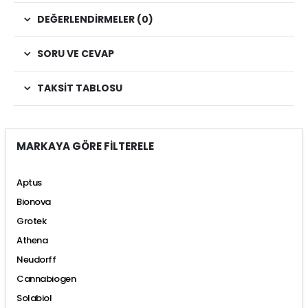
DEĞERLENDIRMELER (0)
SORU VE CEVAP
TAKSIT TABLOSU
MARKAYA GÖRE FİLTERELE
Aptus
Bionova
Grotek
Athena
Neudorff
Cannabiogen
Solabiol