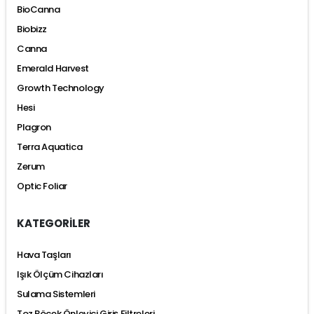
BioCanna
Biobizz
Canna
Emerald Harvest
Growth Technology
Hesi
Plagron
Terra Aquatica
Zerum
Optic Foliar
KATEGORİLER
Hava Taşları
Işık Ölçüm Cihazları
Sulama Sistemleri
Toz Böcek Önleyici Giriş Filtreleri