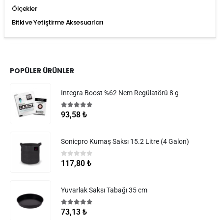
Ölçekler
Bitki ve Yetiştirme Aksesuarları
POPÜLER ÜRÜNLER
Integra Boost %62 Nem Regülatörü 8 g
5.00
5 üzerinden
93,58
₺
Sonicpro Kumaş Saksı 15.2 Litre (4 Galon)
0
5 üzerinden
117,80
₺
Yuvarlak Saksı Tabağı 35 cm
5.00
5 üzerinden
73,13
₺