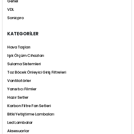
Genel
VDL
Sonicpro
KATEGORİLER
Hava Taşları
Işık Ölçüm Cihazları
Sulama Sistemleri
Toz Böcek Önleyici Giriş Filtreleri
Vantilatörler
Yansıtıcı Filmler
Hazır Setler
Karbon Filtre Fan Setleri
Bitki Yetiştirme Lambaları
Led Lambalar
Aksesuarlar