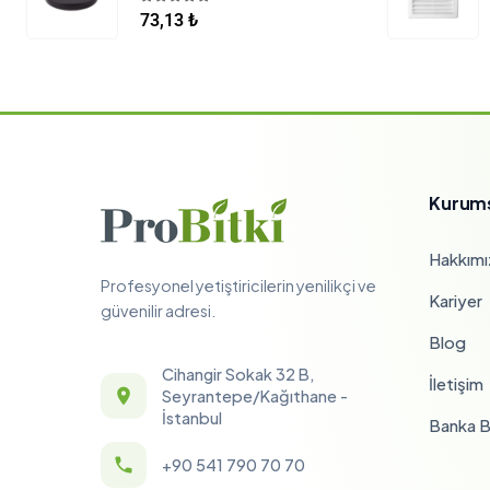
5.00
5 üzerinden
73,13
₺
Kurum
Hakkımı
Profesyonel yetiştiricilerin yenilikçi ve
Kariyer
güvenilir adresi.
Blog
Cihangir Sokak 32 B,
İletişim
Seyrantepe/Kağıthane -
İstanbul
Banka Bi
+90 541 790 70 70