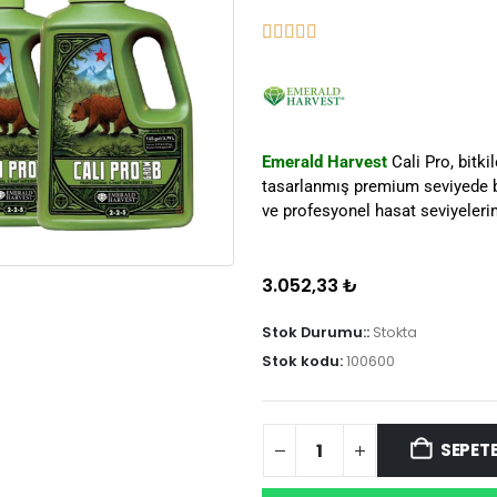
Emerald Harvest
Cali Pro, bitk
tasarlanmış premium seviyede bir
ve profesyonel hasat seviyelerin
3.052,33
₺
Stok Durumu::
Stokta
Stok kodu:
100600
SEPETE