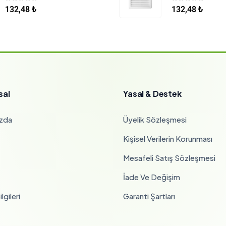
0
5 üzerinden
0
5 üzerinden
132,48
₺
132,48
₺
sal
Yasal & Destek
zda
Üyelik Sözleşmesi
Kişisel Verilerin Korunması
Mesafeli Satış Sözleşmesi
İade Ve Değişim
lgileri
Garanti Şartları