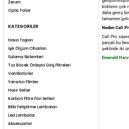
geliştirilmişt
Zerum
köklerin çok r
Optic Foliar
daha geniş bir
tamamen geliş
KATEGORİLER
Neden Cali P
Cali Pro sayes
Hava Taşları
parçalı bu bes
Işık Ölçüm Cihazları
şeklinde iki ü
Sulama Sistemleri
Emerald Harve
Toz Böcek Önleyici Giriş Filtreleri
Vantilatörler
Yansıtıcı Filmler
Hazır Setler
Karbon Filtre Fan Setleri
Bitki Yetiştirme Lambaları
Led Lambalar
Aksesuarlar