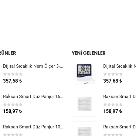
RÜNLER
YENI GELENLER
Dijital Sıcaklık Nem Ölçer 3-1 Sensör Kablolu
0
5 üzerinden
0
5 üzerinden
357,68
₺
357,68
₺
Raksan Smart Düz Panjur 150 mm Sinek Telli
0
5 üzerinden
0
5 üzerinden
158,97
₺
158,97
₺
Raksan Smart Düz Panjur 100 mm Sinek Telli