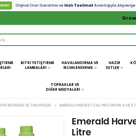
Orijinal Ürün Garantisi ve
Hızlı Teslimat
Avantajıyla Alışverişe
VENLİ
Grow
IŞTIRME
BITKI YETIŞTIRME
HAVALANDIRMA VE
HAZIR
KÖ
RLARI
LAMBALARI
İKLIMLENDIRME
SETLER
TOPRAKLAR VE
DIĞER MEDYALARI
ITKI BESINLERI VE TAKVIYELERI
EMERALD HARVEST CALI PRO GROW A+B 3.7
Emerald Harve
Litre