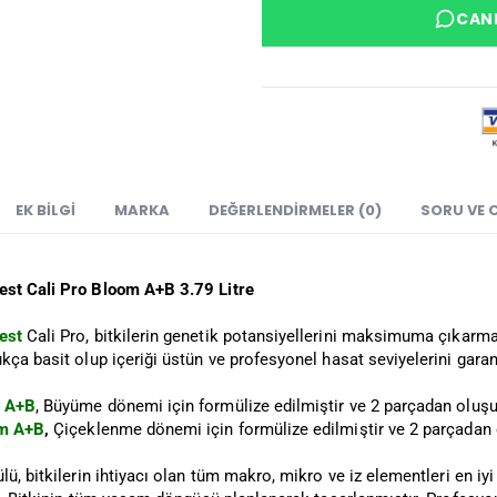
CANL
EK BILGI
MARKA
DEĞERLENDIRMELER (0)
SORU VE 
st Cali Pro Bloom A+B 3.79 Litre
est
Cali Pro, bitkilerin genetik potansiyellerini maksimuma çıkarma
kça basit olup içeriği üstün ve profesyonel hasat seviyelerini garan
w A+B
, Büyüme dönemi için formülize edilmiştir ve 2 parçadan oluşu
om A+B
,
Çiçeklenme dönemi için formülize edilmiştir ve 2 parçadan 
lü, bitkilerin ihtiyacı olan tüm makro, mikro ve iz elementleri en i