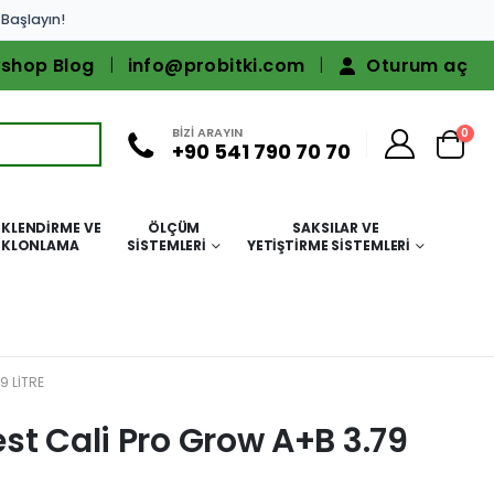
 Başlayın!
shop Blog
info@probitki.com
Oturum aç
BİZİ ARAYIN
0
+90 541 790 70 70
KLENDIRME VE
ÖLÇÜM
SAKSILAR VE
KLONLAMA
SISTEMLERI
YETIŞTIRME SISTEMLERI
9 LITRE
st Cali Pro Grow A+B 3.79