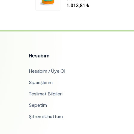
5.00
5 üzerinden
1.013,81
₺
Hesabım
Hesabım / Üye Ol
Siparişlerim
Teslimat Bilgileri
Sepetim
Şifremi Unuttum