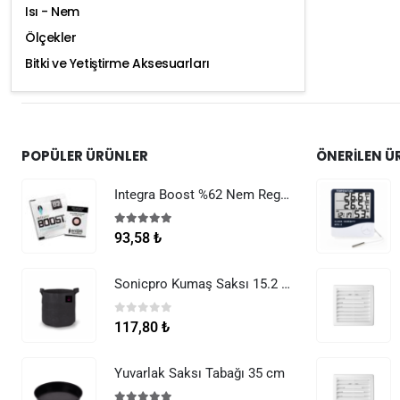
Isı - Nem
Ölçekler
Bitki ve Yetiştirme Aksesuarları
POPÜLER ÜRÜNLER
ÖNERILEN Ü
Integra Boost %62 Nem Regülatörü 8 g
5.00
5 üzerinden
93,58
₺
Sonicpro Kumaş Saksı 15.2 Litre (4 Galon)
0
5 üzerinden
117,80
₺
Yuvarlak Saksı Tabağı 35 cm