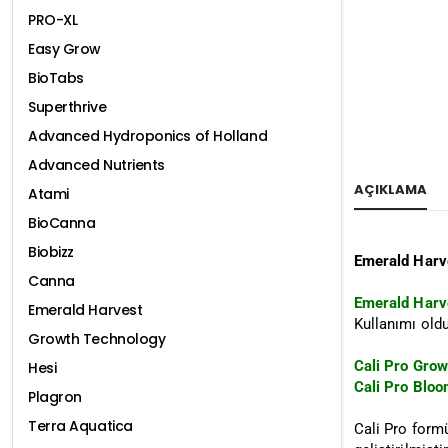
PRO-XL
Easy Grow
BioTabs
Superthrive
Advanced Hydroponics of Holland
Advanced Nutrients
AÇIKLAMA
Atami
BioCanna
Biobizz
Emerald Harve
Canna
Emerald Harv
Emerald Harvest
Kullanımı oldu
Growth Technology
Cali Pro Gro
Hesi
Cali Pro Blo
Plagron
Terra Aquatica
Cali Pro formü