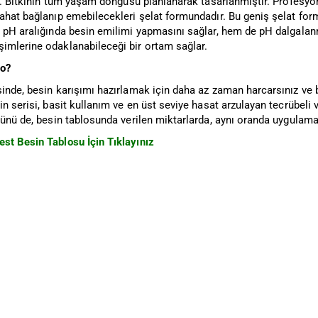
ir. Bitkinin tüm yaşam döngüsü planlanarak tasarlanmıştır. Profesyo
ahat bağlanıp emebilecekleri şelat formundadır. Bu geniş şelat form
 pH aralığında besin emilimi yapmasını sağlar, hem de pH dalgalanm
imlerine odaklanabileceği bir ortam sağlar.
ro?
inde, besin karışımı hazırlamak için daha az zaman harcarsınız ve bit
in serisi, basit kullanım ve en üst seviye hasat arzulayan tecrübeli v
rünü de, besin tablosunda verilen miktarlarda, aynı oranda uygulaman
st Besin Tablosu İçin Tıklayınız