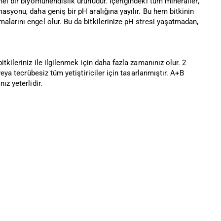
nel bir biyomühendislik ürünüdür. İçeriğindeki tüm mineraller,
asyonu, daha geniş bir pH aralığına yayılır. Bu hem bitkinin
alarını engel olur. Bu da bitkilerinize pH stresi yaşatmadan,
kileriniz ile ilgilenmek için daha fazla zamanınız olur. 2
eya tecrübesiz tüm yetiştiriciler için tasarlanmıştır. A+B
ız yeterlidir.