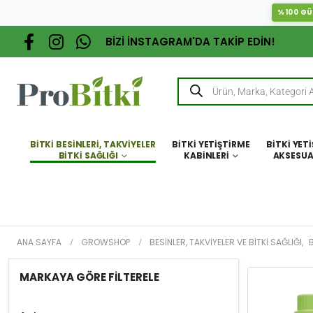
%100 GÜ
BİZİ İNSTAGRAM'DA TAKİP EDİN!
BITKI BESINLERI, TAKVIYELER
BITKI YETIŞTIRME
BITKI YET
BITKI SAĞLIĞI
KABINLERI
AKSESUA
ANA SAYFA
GROWSHOP
BESINLER, TAKVIYELER VE BITKI SAĞLIĞI
,
B
MARKAYA GÖRE FİLTERELE