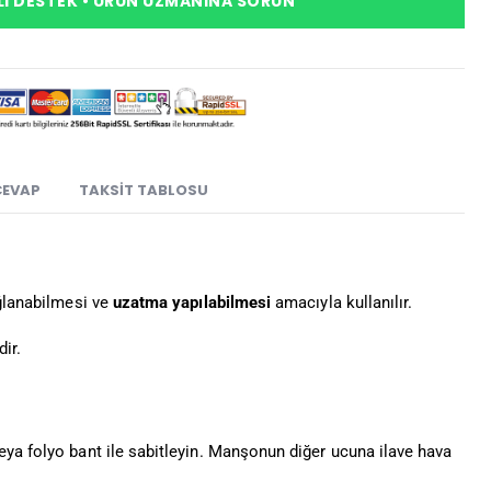
I DESTEK • ÜRÜN UZMANINA SORUN
CEVAP
TAKSIT TABLOSU
ağlanabilmesi ve
uzatma yapılabilmesi
amacıyla kullanılır.
ir.
eya folyo bant ile sabitleyin. Manşonun diğer ucuna ilave hava