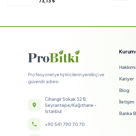
73,13
₺
Kurum
Hakkımı
Profesyonel yetiştiricilerin yenilikçi ve
Kariyer
güvenilir adresi.
Blog
Cihangir Sokak 32 B,
İletişim
Seyrantepe/Kağıthane -
İstanbul
Banka Bi
+90 541 790 70 70