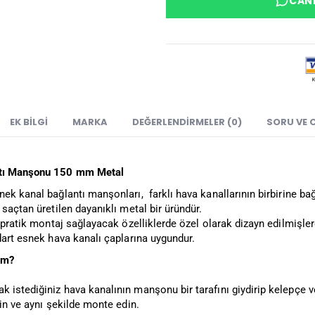
CANL
EK BILGI
MARKA
DEĞERLENDIRMELER (0)
SORU VE 
tı Manşonu 150 mm Metal
nek kanal bağlantı manşonları, farklı hava kanallarının birbirine b
 saçtan üretilen dayanıklı metal bir üründür.
e pratik montaj sağlayacak özelliklerde özel olarak dizayn edilmişlerd
dart esnek hava kanalı çaplarına uygundur.
ım?
 istediğiniz hava kanalının manşonu bir tarafını giydirip kelepçe v
rin ve aynı şekilde monte edin.