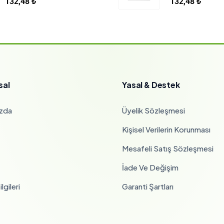
132,48
₺
132,48
₺
sal
Yasal & Destek
zda
Üyelik Sözleşmesi
Kişisel Verilerin Korunması
Mesafeli Satış Sözleşmesi
İade Ve Değişim
lgileri
Garanti Şartları