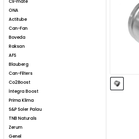
Cli-mate
ONA
Actitube
Can-Fan
Boveda
Raksan
AFS
Blauberg
Can-Filters
Co2Boost
İntegra Boost
Prima Klima
S&P Soler Palau
TNB Naturals
Zerum
Genel