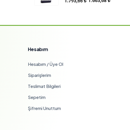
1.663,68
₺
1.793,66
₺
Hesabım
Hesabım / Üye Ol
Siparişlerim
Teslimat Bilgileri
Sepetim
Şifremi Unuttum