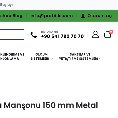
 Başlayın!
shop Blog
info@probitki.com
Oturum aç
BİZİ ARAYIN
0
+90 541 790 70 70
KLENDIRME VE
ÖLÇÜM
SAKSILAR VE
KLONLAMA
SISTEMLERI
YETIŞTIRME SISTEMLERI
tı Manşonu 150 mm Metal