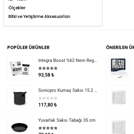
Ölçekler
Bitki ve Yetiştirme Aksesuarları
POPÜLER ÜRÜNLER
ÖNERILEN Ü
Integra Boost %62 Nem Regülatörü 8 g
5.00
5 üzerinden
93,58
₺
Sonicpro Kumaş Saksı 15.2 Litre (4 Galon)
0
5 üzerinden
117,80
₺
Yuvarlak Saksı Tabağı 35 cm
5.00
5 üzerinden