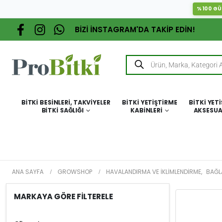
%100 GÜ
BİZİ İNSTAGRAM'DA TAKİP EDİN!
BITKI BESINLERI, TAKVIYELER
BITKI YETIŞTIRME
BITKI YET
BITKI SAĞLIĞI
KABINLERI
AKSESUA
ANA SAYFA
GROWSHOP
HAVALANDIRMA VE İKLIMLENDIRME
,
BAĞL
MARKAYA GÖRE FİLTERELE