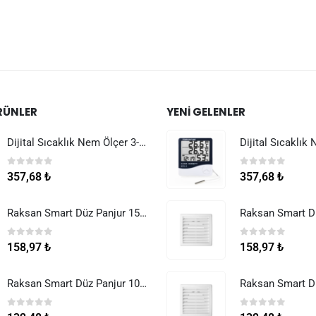
RÜNLER
YENI GELENLER
Dijital Sıcaklık Nem Ölçer 3-1 Sensör Kablolu
0
5 üzerinden
0
5 üzerinden
357,68
₺
357,68
₺
Raksan Smart Düz Panjur 150 mm Sinek Telli
0
5 üzerinden
0
5 üzerinden
158,97
₺
158,97
₺
Raksan Smart Düz Panjur 100 mm Sinek Telli
0
5 üzerinden
0
5 üzerinden