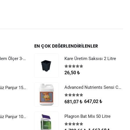
EN ÇOK DEĞERLENDIRILENLER
Dijital Sıcaklık Nem Ölçer 3-1 Sensör Kablolu
Kare Üretim Saksısı 2 Litre
5.00
5 üzerinden
26,50
₺
Advanced Nutrients Sensi Cal Mag Xtra 250 ml
Raksan Smart Düz Panjur 150 mm Sinek Telli
5.00
5 üzerinden
647,02
₺
681,07
₺
Plagron Bat Mix 50 Litre
Raksan Smart Düz Panjur 100 mm Sinek Telli
5.00
5 üzerinden