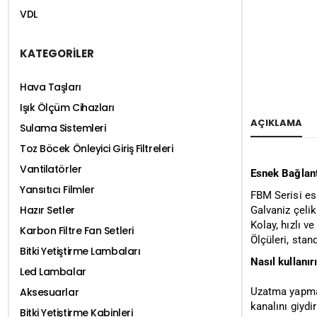
VDL
KATEGORİLER
Hava Taşları
Işık Ölçüm Cihazları
AÇIKLAMA
Sulama Sistemleri
Toz Böcek Önleyici Giriş Filtreleri
Vantilatörler
Esnek Bağlan
Yansıtıcı Filmler
FBM Serisi es
Hazır Setler
Galvaniz çelik
Kolay, hızlı v
Karbon Filtre Fan Setleri
Ölçüleri, stan
Bitki Yetiştirme Lambaları
Nasıl kullanır
Led Lambalar
Uzatma yapmak
Aksesuarlar
kanalını giydi
Bitki Yetiştirme Kabinleri