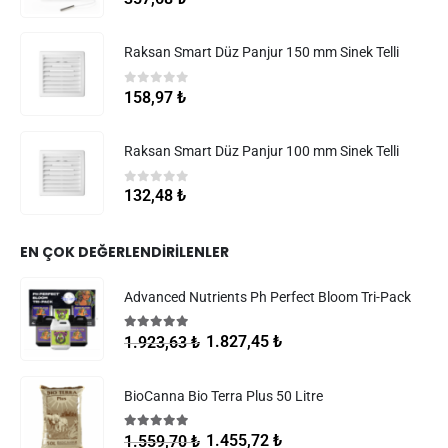
Raksan Smart Düz Panjur 150 mm Sinek Telli
0
5 üzerinden
158,97
₺
Raksan Smart Düz Panjur 100 mm Sinek Telli
0
5 üzerinden
132,48
₺
EN ÇOK DEĞERLENDIRILENLER
Advanced Nutrients Ph Perfect Bloom Tri-Pack
5.00
5 üzerinden
1.827,45
₺
1.923,63
₺
BioCanna Bio Terra Plus 50 Litre
5.00
5 üzerinden
1.455,72
₺
1.559,70
₺