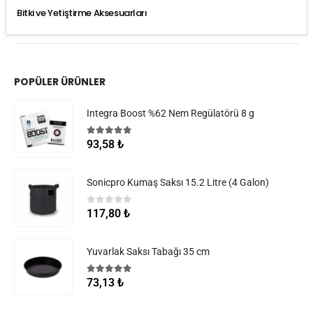
Bitki ve Yetiştirme Aksesuarları
POPÜLER ÜRÜNLER
Integra Boost %62 Nem Regülatörü 8 g
5.00
5 üzerinden
93,58
₺
Sonicpro Kumaş Saksı 15.2 Litre (4 Galon)
0
5 üzerinden
117,80
₺
Yuvarlak Saksı Tabağı 35 cm
5.00
5 üzerinden
73,13
₺