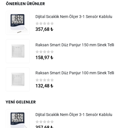
ÖNERILEN ÜRÜNLER
Dijital Sıcaklık Nem Ölçer 3-1 Sensör Kablolu
0
5 üzerinden
357,68
₺
Raksan Smart Düz Panjur 150 mm Sinek Telli
0
5 üzerinden
158,97
₺
Raksan Smart Düz Panjur 100 mm Sinek Telli
0
5 üzerinden
132,48
₺
YENI GELENLER
Dijital Sıcaklık Nem Ölçer 3-1 Sensör Kablolu
0
5 üzerinden
357,68
₺