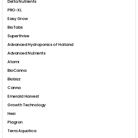
Delta Nutrients
PRO-XL
Easy Grow
BioTabs
Superthrive
Advanced Hydroponics of Holland
Advanced Nutrients
Atami
BioCanna
Biobizz
Canna
Emerald Harvest
Growth Technology
Hesi
Plagron
Terra Aquatica