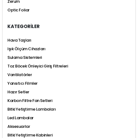
Zerum
Optic Foliar
KATEGORİLER
Hava Taşları
Işık Ölçüm Cihazları
Sulama Sistemleri
Toz Böcek Önleyici Giriş Filtreleri
Vantilatörler
Yansıtıcı Filmler
Hazır Setler
Karbon Filtre Fan Setleri
Bitki Yetiştirme Lambaları
Led Lambalar
Aksesuarlar
Bitki Yetiştirme Kabinleri