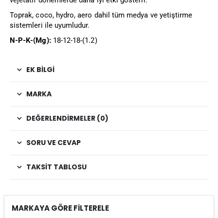
vejetatif dönemlerde daha iyi etki gösterir.
Toprak, coco, hydro, aero dahil tüm medya ve yetiştirme
sistemleri ile uyumludur.
N-P-K-(Mg):
18-12-18-(1.2)
EK BILGI
MARKA
DEĞERLENDIRMELER (0)
SORU VE CEVAP
TAKSIT TABLOSU
MARKAYA GÖRE FİLTERELE