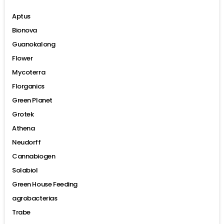
Aptus
Bionova
Guanokalong
Flower
Mycoterra
Florganics
Green Planet
Grotek
Athena
Neudorff
Cannabiogen
Solabiol
Green House Feeding
agrobacterias
Trabe