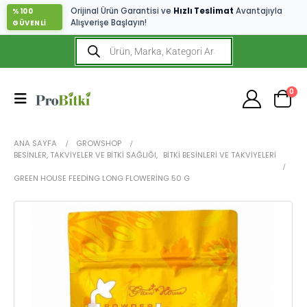
Orijinal Ürün Garantisi ve
Hızlı Teslimat
Avantajıyla
%100
Alışverişe Başlayın!
GÜVENLİ
0
ANA SAYFA
GROWSHOP
BESINLER, TAKVIYELER VE BITKI SAĞLIĞI
,
BITKI BESINLERI VE TAKVIYELERI
GREEN HOUSE FEEDING LONG FLOWERING 50 G