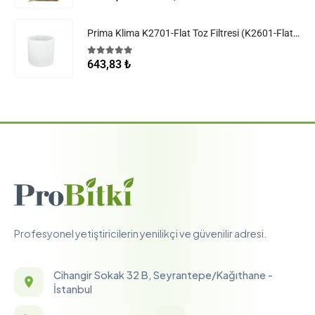
Prima Klima K2701-Flat Toz Filtresi (K2601-Flat Filtreler)
5.00
5 üzerinden
643,83
₺
Profesyonel yetiştiricilerin yenilikçi ve güvenilir adresi.
Cihangir Sokak 32 B, Seyrantepe/Kağıthane -
İstanbul