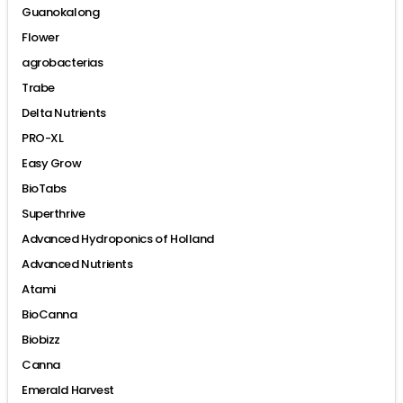
Guanokalong
Flower
agrobacterias
Trabe
Delta Nutrients
PRO-XL
Easy Grow
BioTabs
Superthrive
Advanced Hydroponics of Holland
Advanced Nutrients
Atami
BioCanna
Biobizz
Canna
Emerald Harvest