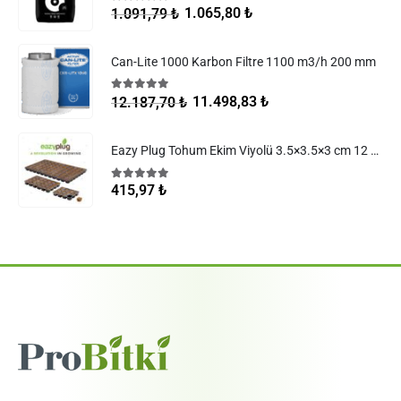
5.00
5 üzerinden
1.065,80
₺
1.091,79
₺
Can-Lite 1000 Karbon Filtre 1100 m3/h 200 mm
5.00
5 üzerinden
11.498,83
₺
12.187,70
₺
Eazy Plug Tohum Ekim Viyolü 3.5×3.5×3 cm 12 göz
5.00
5 üzerinden
415,97
₺