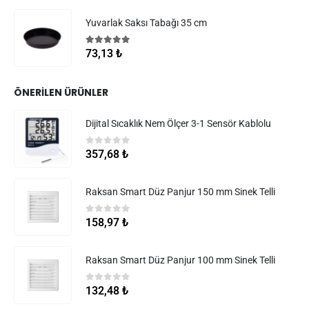
Yuvarlak Saksı Tabağı 35 cm
5.00
5 üzerinden
73,13
₺
ÖNERILEN ÜRÜNLER
Dijital Sıcaklık Nem Ölçer 3-1 Sensör Kablolu
0
5 üzerinden
357,68
₺
Raksan Smart Düz Panjur 150 mm Sinek Telli
0
5 üzerinden
158,97
₺
Raksan Smart Düz Panjur 100 mm Sinek Telli
0
5 üzerinden
132,48
₺