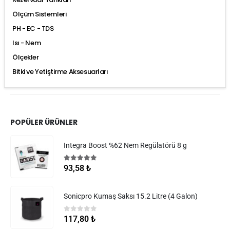
Ölçüm Sistemleri
PH - EC - TDS
Isı - Nem
Ölçekler
Bitki ve Yetiştirme Aksesuarları
POPÜLER ÜRÜNLER
Integra Boost %62 Nem Regülatörü 8 g
5.00
5 üzerinden
93,58
₺
Sonicpro Kumaş Saksı 15.2 Litre (4 Galon)
0
5 üzerinden
117,80
₺