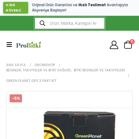
Orijinal Ürün Garantisi ve
Hızlı Teslimat
Avantajıyla
%100
Alışverişe Başlayın!
GÜVENLİ
0
ANA SAYFA
GROWSHOP
BESINLER, TAKVIYELER VE BITKI SAĞLIĞI
,
BITKI BESINLERI VE TAKVIYELERI
GREEN PLANET GP3 3 PART KIT
-5%