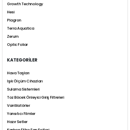
Growth Technology
Hesi
Plagron
Terra Aquatica
Zerum
Optic Foliar
KATEGORİLER
Hava Taşları
Işık Ölçüm Cihazları
Sulama Sistemleri
Toz Böcek Önleyici Giriş Filtreleri
Vantilatörler
Yansıtıcı Filmler
Hazır Setler
Karbon Filtre Fan Setleri