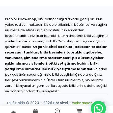
Probitki
Growshop
, bitki yetiştiriciliği alanında geniş bir ürün
yelpazesi sunmaktadır. Siz de bitkilerinizin büyümesi ve sağlıklı
ürünler elde etmek için en kaliteli ürünlerimizden
faydalanabilirsiniz. İster topraklı, ister hidroponik bitki yetiştirme
yöntemlerine ilgi duyun, Probitki Growshop sizin için en uygun
çözümleri sunar.
Organik bitki besinleri,
saksılar
,
tablalar
,
rezervuar tankları
,
bitki besinleri
,
topraklar
,
gübreler
,
tohumlar
,
çimlendirme malzemeleri
,
pH düzenleyiciler
,
ışıklandırma sistemleri
,
bitki yetiştirme kabini
,
bitki
yetiştirme lambası,
led bitki yetiştirme lambası
, ve daha
pek çok ürün seçeneğimizle bitki yetiştiriciliğinde aradığınız
her şeyi bulabileceksiniz. Üstelik tüm ürünlerimiz, bitkilerinize
zararlı kimyasallar içermez. Bu sayede bitkileriniz, daha sağlıklı
ve doğal bir ortamda büyüyebilir.
Telif Hakkı © 2023 - 2026
Probitki
-
webnasyon.com
e-
ticaret çözümleri.