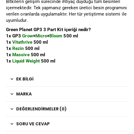
Bitkilerin gelişim sürecinde ihtiyaç duyduğu tüm besinleri
içermektedir. Tek yapmanız gereken üretici besin programını
verilen oranlarda uygulamaktır. Her tür yetiştirme sistemi ile
uyumludur.
Green Planet GP3 3 Part Kit içeriği nedir?
1x GP3
Grow
+
Micro
+
Bloom
500 ml
1x
Vitathrive
500 ml
1x
Rezin
500 ml
1x
Massive
500 ml
1x
Liquid Weight
500 ml
EK BILGI
MARKA
DEĞERLENDIRMELER (0)
SORU VE CEVAP