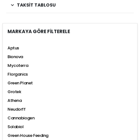
TAKSIT TABLOSU
MARKAYA GÖRE FİLTERELE
Aptus
Bionova
Mycoterra
Florganics
Green Planet
Grotek
Athena
Neudorff
Cannabiogen
Solabiol
Green House Feeding