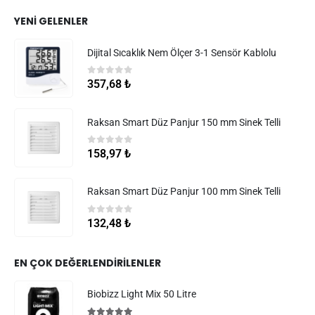
YENI GELENLER
Dijital Sıcaklık Nem Ölçer 3-1 Sensör Kablolu
0
5 üzerinden
357,68
₺
Raksan Smart Düz Panjur 150 mm Sinek Telli
0
5 üzerinden
158,97
₺
Raksan Smart Düz Panjur 100 mm Sinek Telli
0
5 üzerinden
132,48
₺
EN ÇOK DEĞERLENDIRILENLER
Biobizz Light Mix 50 Litre