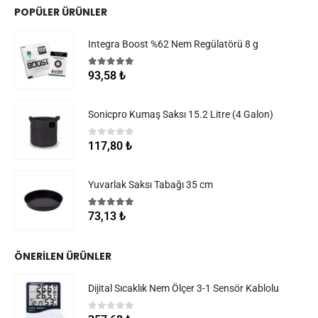
POPÜLER ÜRÜNLER
Integra Boost %62 Nem Regülatörü 8 g
5.00
5 üzerinden
93,58
₺
Sonicpro Kumaş Saksı 15.2 Litre (4 Galon)
0
5 üzerinden
117,80
₺
Yuvarlak Saksı Tabağı 35 cm
5.00
5 üzerinden
73,13
₺
ÖNERILEN ÜRÜNLER
Dijital Sıcaklık Nem Ölçer 3-1 Sensör Kablolu
0
5 üzerinden