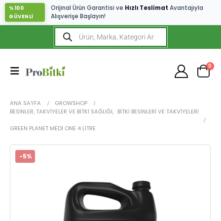
Orijinal Ürün Garantisi ve
Hızlı Teslimat
Avantajıyla
%100
Alışverişe Başlayın!
GÜVENLİ
0
ANA SAYFA
GROWSHOP
BESINLER, TAKVIYELER VE BITKI SAĞLIĞI
,
BITKI BESINLERI VE TAKVIYELERI
GREEN PLANET MEDI ONE 4 LITRE
-5%