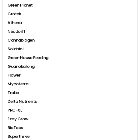
Green Planet
Grotek
Athena
Neudorff
Cannabiogen
Solabiol
Green House Feeding
Guanokalong
Flower
Mycoterra
Trabe
Delta Nutrients
PRO-XL
Easy Grow
BioTabs
Superthrive