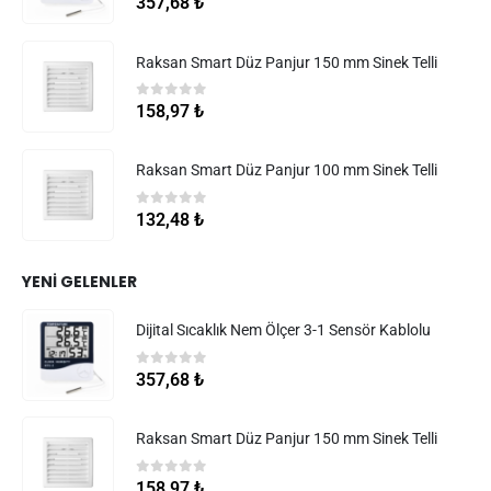
357,68
₺
Raksan Smart Düz Panjur 150 mm Sinek Telli
0
5 üzerinden
158,97
₺
Raksan Smart Düz Panjur 100 mm Sinek Telli
0
5 üzerinden
132,48
₺
YENI GELENLER
Dijital Sıcaklık Nem Ölçer 3-1 Sensör Kablolu
0
5 üzerinden
357,68
₺
Raksan Smart Düz Panjur 150 mm Sinek Telli
0
5 üzerinden
158,97
₺