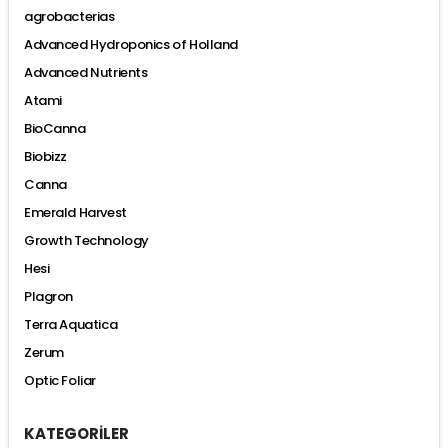
agrobacterias
Advanced Hydroponics of Holland
Advanced Nutrients
Atami
BioCanna
Biobizz
Canna
Emerald Harvest
Growth Technology
Hesi
Plagron
Terra Aquatica
Zerum
Optic Foliar
KATEGORİLER