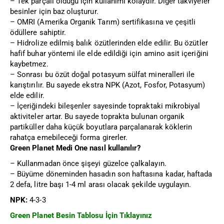
– Tek parçalı olduğu için kullanımı kolaydır. Diğer takviyeler
besinler için baz oluşturur.
– OMRI (Amerika Organik Tarım) sertifikasına ve çeşitli
ödüllere sahiptir.
– Hidrolize edilmiş balık özütlerinden elde edilir. Bu özütler
hafif buhar yöntemi ile elde edildiği için amino asit içeriğini
kaybetmez.
– Sonrası bu özüt doğal potasyum sülfat mineralleri ile
karıştırılır. Bu sayede ekstra NPK (Azot, Fosfor, Potasyum)
elde edilir.
– İçeriğindeki bileşenler sayesinde topraktaki mikrobiyal
aktiviteler artar. Bu sayede toprakta bulunan organik
partiküller daha küçük boyutlara parçalanarak köklerin
rahatça emebileceği forma girerler.
Green Planet Medi One nasıl kullanılır?
– Kullanmadan önce şişeyi güzelce çalkalayın.
– Büyüme döneminden hasadın son haftasına kadar, haftada
2 defa, litre başı 1-4 ml arası olacak şekilde uygulayın.
NPK:
4-3-3
Green Planet Besin Tablosu İçin Tıklayınız