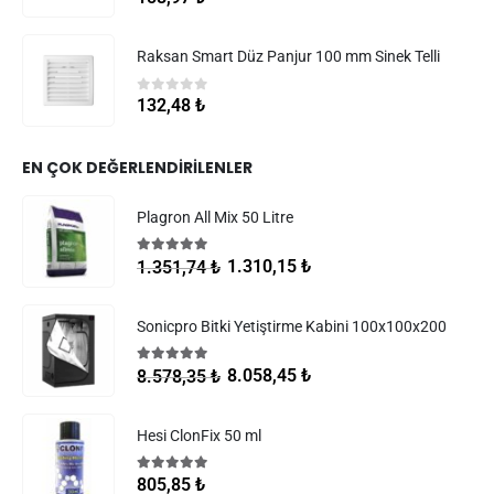
Raksan Smart Düz Panjur 100 mm Sinek Telli
0
5 üzerinden
132,48
₺
EN ÇOK DEĞERLENDIRILENLER
Plagron All Mix 50 Litre
5.00
5 üzerinden
1.310,15
₺
1.351,74
₺
Sonicpro Bitki Yetiştirme Kabini 100x100x200
5.00
5 üzerinden
8.058,45
₺
8.578,35
₺
Hesi ClonFix 50 ml
5.00
5 üzerinden
805,85
₺