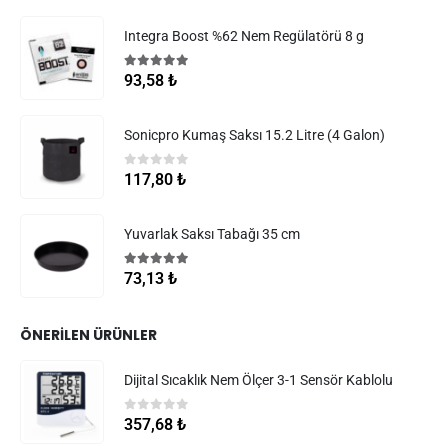
Integra Boost %62 Nem Regülatörü 8 g
5.00
5 üzerinden
93,58
₺
Sonicpro Kumaş Saksı 15.2 Litre (4 Galon)
0
5 üzerinden
117,80
₺
Yuvarlak Saksı Tabağı 35 cm
5.00
5 üzerinden
73,13
₺
ÖNERILEN ÜRÜNLER
Dijital Sıcaklık Nem Ölçer 3-1 Sensör Kablolu
0
5 üzerinden
357,68
₺