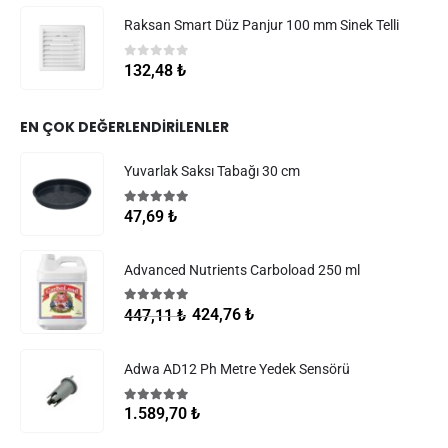
Raksan Smart Düz Panjur 100 mm Sinek Telli
0
5 üzerinden
132,48
₺
EN ÇOK DEĞERLENDIRILENLER
Yuvarlak Saksı Tabağı 30 cm
5.00
5 üzerinden
47,69
₺
Advanced Nutrients Carboload 250 ml
5.00
5 üzerinden
424,76
₺
447,11
₺
Adwa AD12 Ph Metre Yedek Sensörü
5.00
5 üzerinden
1.589,70
₺