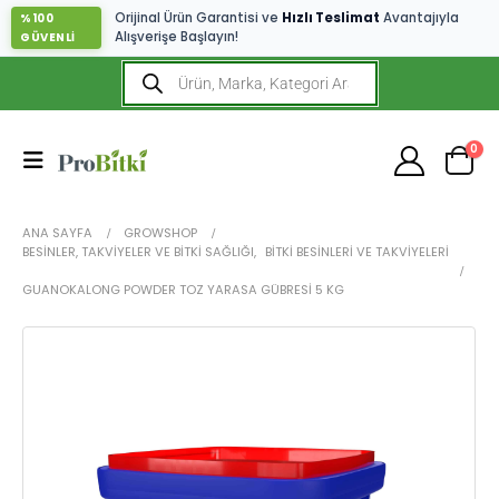
Orijinal Ürün Garantisi ve
Hızlı Teslimat
Avantajıyla
%100
Alışverişe Başlayın!
GÜVENLİ
0
ANA SAYFA
GROWSHOP
BESINLER, TAKVIYELER VE BITKI SAĞLIĞI
,
BITKI BESINLERI VE TAKVIYELERI
GUANOKALONG POWDER TOZ YARASA GÜBRESI 5 KG