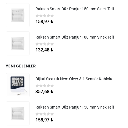
Raksan Smart Düz Panjur 150 mm Sinek Telli
0
5 üzerinden
158,97
₺
Raksan Smart Düz Panjur 100 mm Sinek Telli
0
5 üzerinden
132,48
₺
YENI GELENLER
Dijital Sıcaklık Nem Ölçer 3-1 Sensör Kablolu
0
5 üzerinden
357,68
₺
Raksan Smart Düz Panjur 150 mm Sinek Telli
0
5 üzerinden
158,97
₺