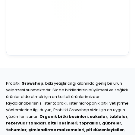
Probitki
Growshop
, bitki yetiştiriciliği alanında geniş bir ürün
yelpazesi sunmaktadır. Siz de bitkilerinizin büyümesi ve sağlıklı
ürünler elde etmek için en kaliteli ürünlerimizden
faydalanabilirsiniz. İster topraklı, ister hidroponik bitki yetiştirme
yöntemlerine ilgi duyun, Probitki Growshop sizin için en uygun
çözümleri sunar.
Organik bitki besinleri,
saksılar
,
tablalar
,
rezervuar tankları
,
bitki besinleri
,
topraklar
,
gübreler
,
tohumlar
,
çimlendirme malzemeleri
,
pH düzenleyiciler
,