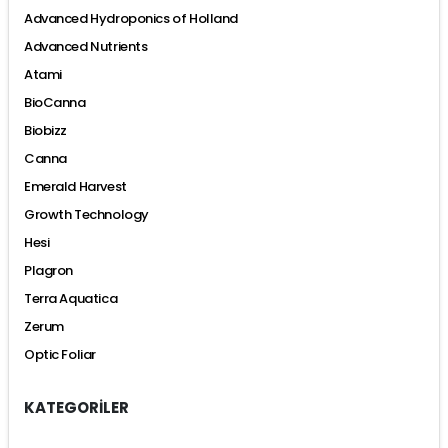
Advanced Hydroponics of Holland
Advanced Nutrients
Atami
BioCanna
Biobizz
Canna
Emerald Harvest
Growth Technology
Hesi
Plagron
Terra Aquatica
Zerum
Optic Foliar
KATEGORİLER