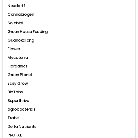
Neudorff
Cannabiogen
Solabiol
Green House Feeding
Guanokalong
Flower
Mycoterra
Florganics
Green Planet
Easy Grow
BioTabs
Superthrive
agrobacterias
Trabe
Delta Nutrients
PRO-XL