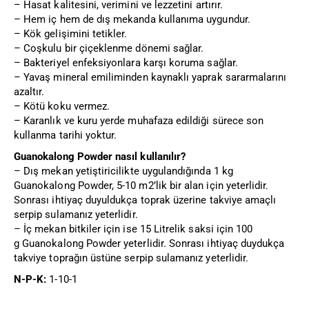
– Hasat kalitesini, verimini ve lezzetini artırır.
– Hem iç hem de dış mekanda kullanıma uygundur.
– Kök gelişimini tetikler.
– Coşkulu bir çiçeklenme dönemi sağlar.
– Bakteriyel enfeksiyonlara karşı koruma sağlar.
– Yavaş mineral emiliminden kaynaklı yaprak sararmalarını
azaltır.
– Kötü koku vermez.
– Karanlık ve kuru yerde muhafaza edildiği sürece son
kullanma tarihi yoktur.
Guanokalong Powder nasıl kullanılır?
– Dış mekan yetiştiricilikte uygulandığında 1 kg
Guanokalong Powder, 5-10 m2’lik bir alan için yeterlidir.
Sonrası ihtiyaç duyuldukça toprak üzerine takviye amaçlı
serpip sulamanız yeterlidir.
– İç mekan bitkiler için ise 15 Litrelik saksi için 100
g Guanokalong Powder yeterlidir. Sonrası ihtiyaç duydukça
takviye toprağın üstüne serpip sulamanız yeterlidir.
N-P-K:
1-10-1