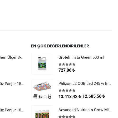
EN ÇOK DEĞERLENDIRILENLER
Dijital Sıcaklık Nem Ölçer 3-1 Sensör Kablolu
Grotek insta Green 500 ml
5.00
5 üzerinden
727,86
₺
Phlizon L2 COB Led 245 w Bitki Yetiştirme Lambası
Raksan Smart Düz Panjur 150 mm Sinek Telli
5.00
5 üzerinden
12.685,56
₺
13.413,42
₺
Advanced Nutrients Grow Micro Bloom 500 ml Set
Raksan Smart Düz Panjur 100 mm Sinek Telli