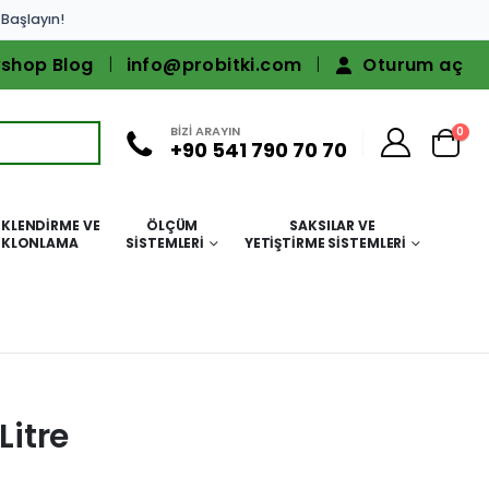
 Başlayın!
shop Blog
info@probitki.com
Oturum aç
BİZİ ARAYIN
0
+90 541 790 70 70
KLENDIRME VE
ÖLÇÜM
SAKSILAR VE
KLONLAMA
SISTEMLERI
YETIŞTIRME SISTEMLERI
Litre