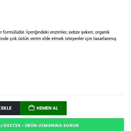
ir formülüdür. İçeriğindeki enzimler, sebze şekeri, organik
esinde çok üstün verim elde etmek isteyenler için tasarlanmış
 EKLE
HEMEN AL
I DESTEK • ÜRÜN UZMANINA SORUN