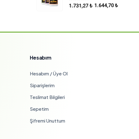
5.00
5 üzerinden
1.644,70
₺
1.731,27
₺
Hesabım
Hesabım / Üye Ol
Siparişlerim
Teslimat Bilgileri
Sepetim
Şifremi Unuttum