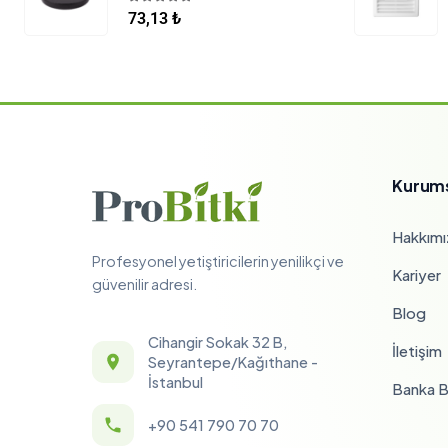
5.00
5 üzerinden
73,13
₺
Kurum
Hakkımı
Profesyonel yetiştiricilerin yenilikçi ve
Kariyer
güvenilir adresi.
Blog
Cihangir Sokak 32 B,
İletişim
Seyrantepe/Kağıthane -
İstanbul
Banka Bi
+90 541 790 70 70