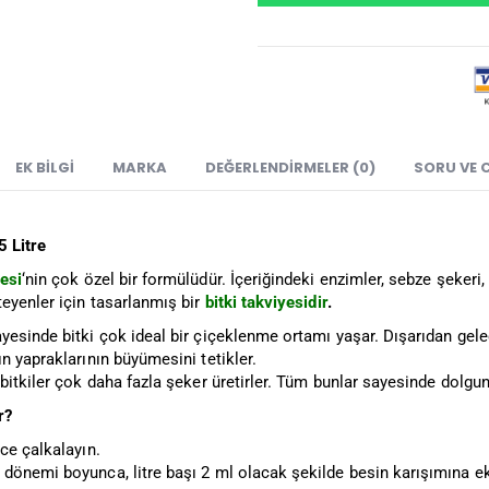
EK BILGI
MARKA
DEĞERLENDIRMELER (0)
SORU VE 
5 Litre
esi
‘nin çok özel bir formülüdür. İçeriğindeki enzimler, sebze şekeri
eyenler için tasarlanmış bir
bitki takviyesidir
.
esinde bitki çok ideal bir çiçeklenme ortamı yaşar. Dışarıdan gelec
n yapraklarının büyümesini tetikler.
bitkiler çok daha fazla şeker üretirler. Tüm bunlar sayesinde dolgun,
r?
ce çalkalayın.
önemi boyunca, litre başı 2 ml olacak şekilde besin karışımına ekl