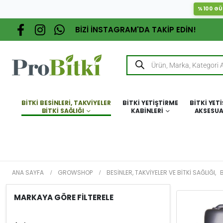
%100 GÜ
BİZİ İNSTAGRAM'DA TAKİP EDİN!
BITKI BESINLERI, TAKVIYELER
BITKI YETIŞTIRME
BITKI YET
BITKI SAĞLIĞI
KABINLERI
AKSESUA
ANA SAYFA
GROWSHOP
BESINLER, TAKVIYELER VE BITKI SAĞLIĞI
,
B
MARKAYA GÖRE FİLTERELE