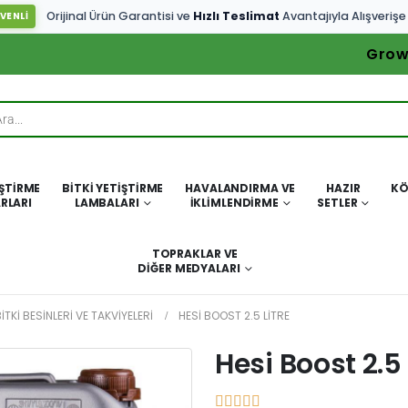
Orijinal Ürün Garantisi ve
Hızlı Teslimat
Avantajıyla Alışverişe
VENLİ
Grow
IŞTIRME
BITKI YETIŞTIRME
HAVALANDIRMA VE
HAZIR
KÖ
RLARI
LAMBALARI
İKLIMLENDIRME
SETLER
TOPRAKLAR VE
DIĞER MEDYALARI
ITKI BESINLERI VE TAKVIYELERI
HESI BOOST 2.5 LITRE
Hesi Boost 2.5 