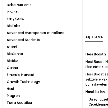
Delta Nutrients
PRO-XL
Easy Grow
BioTabs
Advanced Hydroponics of Holland
AÇIKLAMA
Advanced Nutrients
Atami
BioCanna
Hesi Boost 2.
Biobizz
Hesi Boost,
H
elde etmek ist
Canna
Hesi Boost say
Emerald Harvest
sebzelere yakı
Growth Technology
Buna ilaveten 
Hesi
Nasıl kullanılı
Plagron
– Şişeyi güzel
Terra Aquatica
– Çiçeklenme d