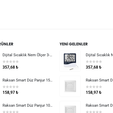
RÜNLER
YENI GELENLER
Dijital Sıcaklık Nem Ölçer 3-1 Sensör Kablolu
0
5 üzerinden
0
5 üzerinden
357,68
₺
357,68
₺
Raksan Smart Düz Panjur 150 mm Sinek Telli
0
5 üzerinden
0
5 üzerinden
158,97
₺
158,97
₺
Raksan Smart Düz Panjur 100 mm Sinek Telli