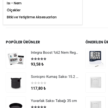
Isı - Nem
Ölçekler
Bitki ve Yetiştirme Aksesuarları
POPÜLER ÜRÜNLER
ÖNERILEN Ü
Integra Boost %62 Nem Regülatörü 8 g
5.00
5 üzerinden
93,58
₺
Sonicpro Kumaş Saksı 15.2 Litre (4 Galon)
0
5 üzerinden
117,80
₺
Yuvarlak Saksı Tabağı 35 cm