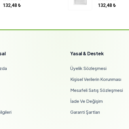
0
5 üzerinden
0
5 üzerinden
132,48
₺
132,48
₺
sal
Yasal & Destek
zda
Üyelik Sözleşmesi
Kişisel Verilerin Korunması
Mesafeli Satış Sözleşmesi
İade Ve Değişim
lgileri
Garanti Şartları