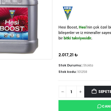
Hesi Boost,
Hesi
‘nin çok özel b
bileşenler ve iz mineraller say
bir
bitki takviyesidir
.
2.017,21
₺
Stok Durumu::
Stokta
Stok kodu:
101258
SEPETE
CANL