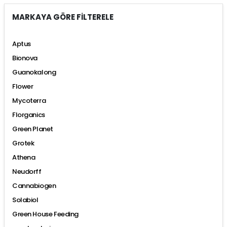
MARKAYA GÖRE FİLTERELE
Aptus
Bionova
Guanokalong
Flower
Mycoterra
Florganics
Green Planet
Grotek
Athena
Neudorff
Cannabiogen
Solabiol
Green House Feeding