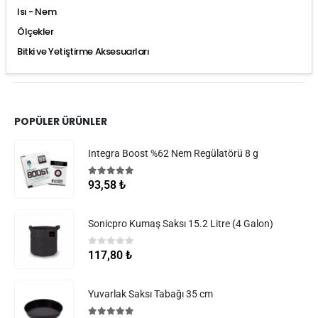
Isı - Nem
Ölçekler
Bitki ve Yetiştirme Aksesuarları
POPÜLER ÜRÜNLER
Integra Boost %62 Nem Regülatörü 8 g
5.00
5 üzerinden
93,58
₺
Sonicpro Kumaş Saksı 15.2 Litre (4 Galon)
0
5 üzerinden
117,80
₺
Yuvarlak Saksı Tabağı 35 cm