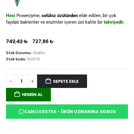
Hesi
Powerzyme,
selüloz özütünden
elde edilen, bir çok
faydalı bakteriler ve enzimler içeren üst kalite bir
takviyedir
.
742,42
₺
727,86
₺
Stok Durumu::
Stokta
Stok kodu:
100575
SEPETE EKLE
HEMEN AL
CANLI DESTEK • ÜRÜN UZMANINA SORUN