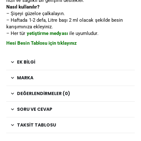
hızlı ve sağlıklı bir gelişimi destekler.
Nasıl kullanılır?
– Şişeyi güzelce çalkalayın.
– Haftada 1-2 defa, Litre başı 2 ml olacak şekilde besin
karışımınıza ekleyiniz.
– Her tür
yetiştirme medyası
ile uyumludur.
Hesi Besin Tablosu için tıklayınız
EK BILGI
MARKA
DEĞERLENDIRMELER (0)
SORU VE CEVAP
TAKSIT TABLOSU