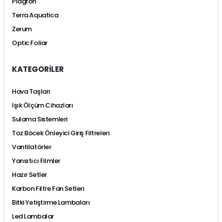
Plagron
Terra Aquatica
Zerum
Optic Foliar
KATEGORİLER
Hava Taşları
Işık Ölçüm Cihazları
Sulama Sistemleri
Toz Böcek Önleyici Giriş Filtreleri
Vantilatörler
Yansıtıcı Filmler
Hazır Setler
Karbon Filtre Fan Setleri
Bitki Yetiştirme Lambaları
Led Lambalar