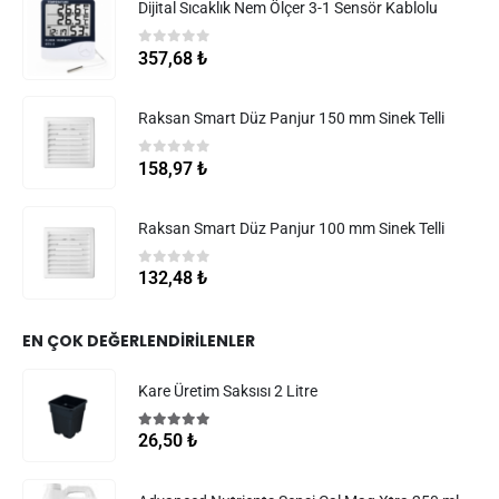
Dijital Sıcaklık Nem Ölçer 3-1 Sensör Kablolu
0
5 üzerinden
357,68
₺
Raksan Smart Düz Panjur 150 mm Sinek Telli
0
5 üzerinden
158,97
₺
Raksan Smart Düz Panjur 100 mm Sinek Telli
0
5 üzerinden
132,48
₺
EN ÇOK DEĞERLENDIRILENLER
Kare Üretim Saksısı 2 Litre
5.00
5 üzerinden
26,50
₺