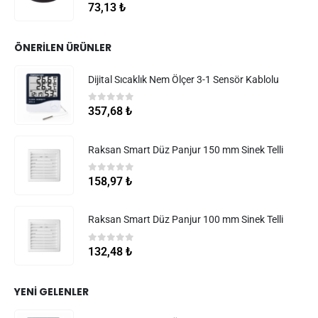
5.00
5 üzerinden
73,13
₺
ÖNERILEN ÜRÜNLER
Dijital Sıcaklık Nem Ölçer 3-1 Sensör Kablolu
0
5 üzerinden
357,68
₺
Raksan Smart Düz Panjur 150 mm Sinek Telli
0
5 üzerinden
158,97
₺
Raksan Smart Düz Panjur 100 mm Sinek Telli
0
5 üzerinden
132,48
₺
YENI GELENLER