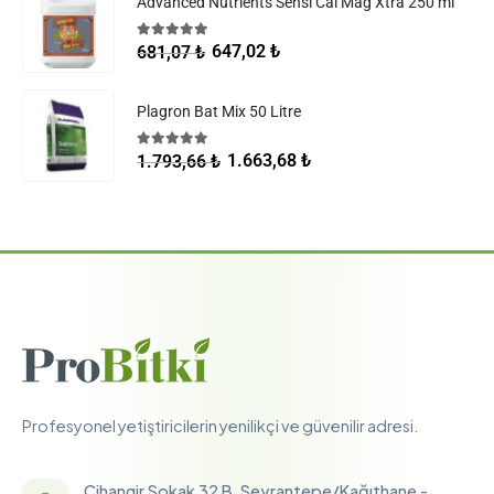
Advanced Nutrients Sensi Cal Mag Xtra 250 ml
5.00
5 üzerinden
647,02
₺
681,07
₺
Plagron Bat Mix 50 Litre
5.00
5 üzerinden
1.663,68
₺
1.793,66
₺
Profesyonel yetiştiricilerin yenilikçi ve güvenilir adresi.
Cihangir Sokak 32 B, Seyrantepe/Kağıthane -