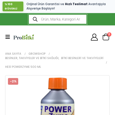
Orijinal Ürün Garantisi ve
Hızlı Teslimat
Avantajıyla
%100
Alışverişe Başlayın!
GÜVENLİ
0
ANA SAYFA
GROWSHOP
BESINLER, TAKVIYELER VE BITKI SAĞLIĞI
,
BITKI BESINLERI VE TAKVIYELERI
HESI POWERZYME 500 ML
-2%