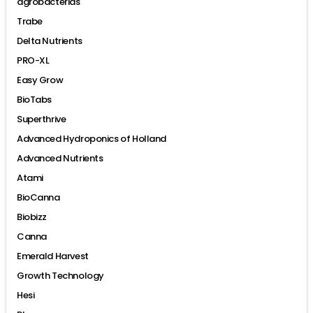
agrobacterias
Trabe
Delta Nutrients
PRO-XL
Easy Grow
BioTabs
Superthrive
Advanced Hydroponics of Holland
Advanced Nutrients
Atami
BioCanna
Biobizz
Canna
Emerald Harvest
Growth Technology
Hesi