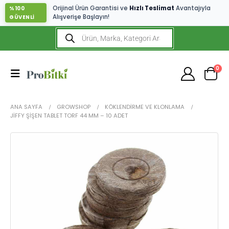
Orijinal Ürün Garantisi ve
Hızlı Teslimat
Avantajıyla
%100
Alışverişe Başlayın!
GÜVENLİ
0
ANA SAYFA
GROWSHOP
KÖKLENDIRME VE KLONLAMA
JIFFY ŞIŞEN TABLET TORF 44 MM – 10 ADET