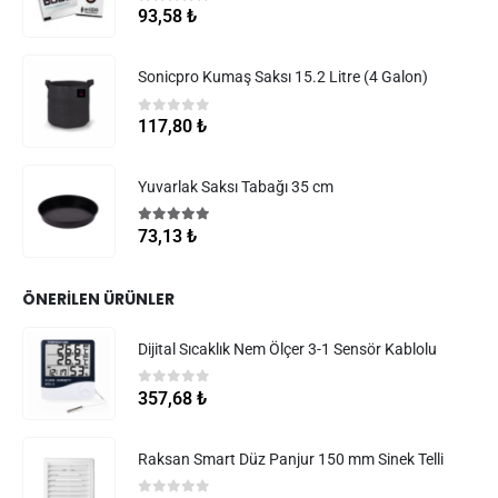
5.00
5 üzerinden
93,58
₺
Sonicpro Kumaş Saksı 15.2 Litre (4 Galon)
0
5 üzerinden
117,80
₺
Yuvarlak Saksı Tabağı 35 cm
5.00
5 üzerinden
73,13
₺
ÖNERILEN ÜRÜNLER
Dijital Sıcaklık Nem Ölçer 3-1 Sensör Kablolu
0
5 üzerinden
357,68
₺
Raksan Smart Düz Panjur 150 mm Sinek Telli