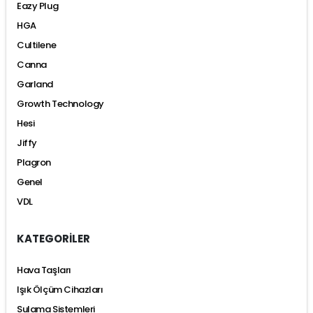
Eazy Plug
HGA
Cultilene
Canna
Garland
Growth Technology
Hesi
Jiffy
Plagron
Genel
VDL
KATEGORİLER
Hava Taşları
Işık Ölçüm Cihazları
Sulama Sistemleri