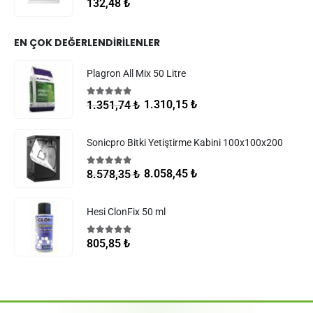
0
5 üzerinden
132,48
₺
EN ÇOK DEĞERLENDIRILENLER
Plagron All Mix 50 Litre
5.00
5 üzerinden
1.310,15
₺
1.351,74
₺
Sonicpro Bitki Yetiştirme Kabini 100x100x200
5.00
5 üzerinden
8.058,45
₺
8.578,35
₺
Hesi ClonFix 50 ml
5.00
5 üzerinden
805,85
₺