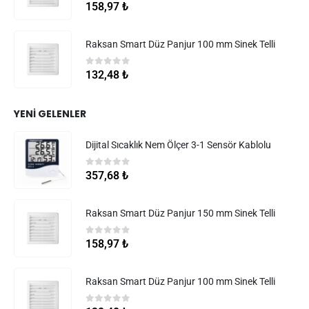
0
5 üzerinden
158,97
₺
Raksan Smart Düz Panjur 100 mm Sinek Telli
0
5 üzerinden
132,48
₺
YENI GELENLER
Dijital Sıcaklık Nem Ölçer 3-1 Sensör Kablolu
0
5 üzerinden
357,68
₺
Raksan Smart Düz Panjur 150 mm Sinek Telli
0
5 üzerinden
158,97
₺
Raksan Smart Düz Panjur 100 mm Sinek Telli