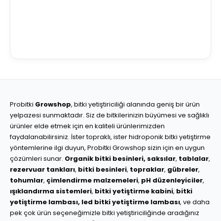
Probitki
Growshop
, bitki yetiştiriciliği alanında geniş bir ürün
yelpazesi sunmaktadır. Siz de bitkilerinizin büyümesi ve sağlıklı
ürünler elde etmek için en kaliteli ürünlerimizden
faydalanabilirsiniz. İster topraklı, ister hidroponik bitki yetiştirme
yöntemlerine ilgi duyun, Probitki Growshop sizin için en uygun
çözümleri sunar.
Organik bitki besinleri,
saksılar
,
tablalar
,
rezervuar tankları
,
bitki besinleri
,
topraklar
,
gübreler
,
tohumlar
,
çimlendirme malzemeleri
,
pH düzenleyiciler
,
ışıklandırma sistemleri
,
bitki yetiştirme kabini
,
bitki
yetiştirme lambası,
led bitki yetiştirme lambası
, ve daha
pek çok ürün seçeneğimizle bitki yetiştiriciliğinde aradığınız