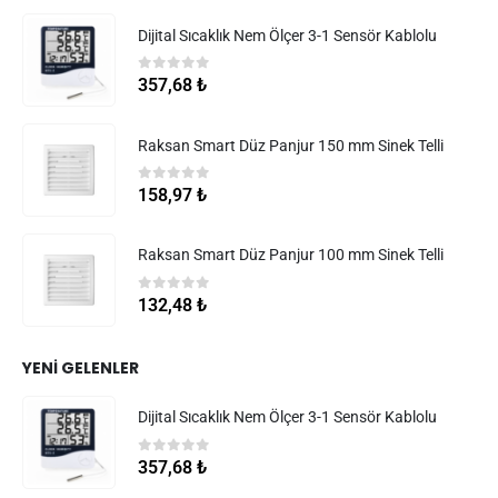
Dijital Sıcaklık Nem Ölçer 3-1 Sensör Kablolu
0
5 üzerinden
357,68
₺
Raksan Smart Düz Panjur 150 mm Sinek Telli
0
5 üzerinden
158,97
₺
Raksan Smart Düz Panjur 100 mm Sinek Telli
0
5 üzerinden
132,48
₺
YENI GELENLER
Dijital Sıcaklık Nem Ölçer 3-1 Sensör Kablolu
0
5 üzerinden
357,68
₺