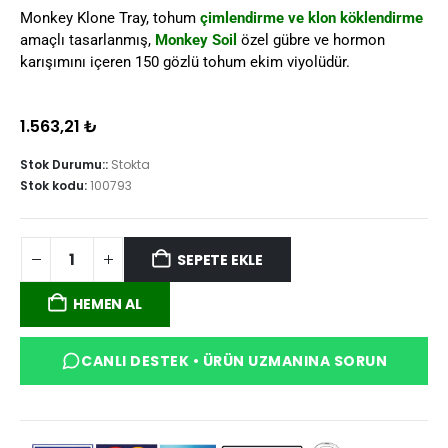
Monkey Klone Tray, tohum
çimlendirme ve klon köklendirme
amaçlı tasarlanmış,
Monkey Soil
özel gübre ve hormon
karışımını içeren 150 gözlü tohum ekim viyolüdür.
1.563,21
₺
Stok Durumu::
Stokta
Stok kodu:
100793
SEPETE EKLE
HEMEN AL
CANLI DESTEK • ÜRÜN UZMANINA SORUN