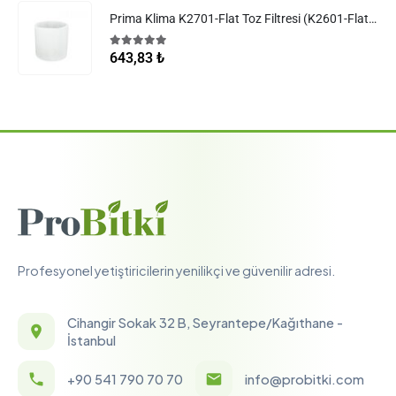
Prima Klima K2701-Flat Toz Filtresi (K2601-Flat Filtreler)
5.00
5 üzerinden
643,83
₺
Profesyonel yetiştiricilerin yenilikçi ve güvenilir adresi.
Cihangir Sokak 32 B, Seyrantepe/Kağıthane -
İstanbul
+90 541 790 70 70
info@probitki.com