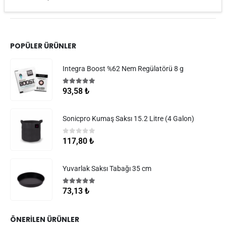
POPÜLER ÜRÜNLER
Integra Boost %62 Nem Regülatörü 8 g
5.00
5 üzerinden
93,58
₺
Sonicpro Kumaş Saksı 15.2 Litre (4 Galon)
0
5 üzerinden
117,80
₺
Yuvarlak Saksı Tabağı 35 cm
5.00
5 üzerinden
73,13
₺
ÖNERILEN ÜRÜNLER