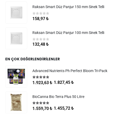
Raksan Smart Düz Panjur 150 mm Sinek Telli
0
5 üzerinden
158,97
₺
Raksan Smart Düz Panjur 100 mm Sinek Telli
0
5 üzerinden
132,48
₺
EN ÇOK DEĞERLENDIRILENLER
Advanced Nutrients Ph Perfect Bloom Tri-Pack
5.00
5 üzerinden
1.827,45
₺
1.923,63
₺
BioCanna Bio Terra Plus 50 Litre
5.00
5 üzerinden
1.455,72
₺
1.559,70
₺