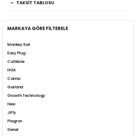
TAKSIT TABLOSU
MARKAYA GÖRE FİLTERELE
Monkey Soil
Eazy Plug
Cultilene
HGA
Canna
Garland
Growth Technology
Hesi
Jiffy
Plagron
Genel