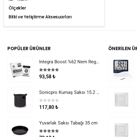
Ölçekler
Bitki ve Yetiştirme Aksesuarları
POPÜLER ÜRÜNLER
ÖNERILEN Ü
Integra Boost %62 Nem Regülatörü 8 g
5.00
5 üzerinden
93,58
₺
Sonicpro Kumaş Saksı 15.2 Litre (4 Galon)
0
5 üzerinden
117,80
₺
Yuvarlak Saksı Tabağı 35 cm
5.00
5 üzerinden