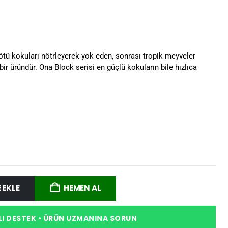
tü kokuları nötrleyerek yok eden, sonrası tropik meyveler
bir üründür. Ona Block serisi en güçlü kokuların bile hızlıca
 EKLE
HEMEN AL
I DESTEK • ÜRÜN UZMANINA SORUN