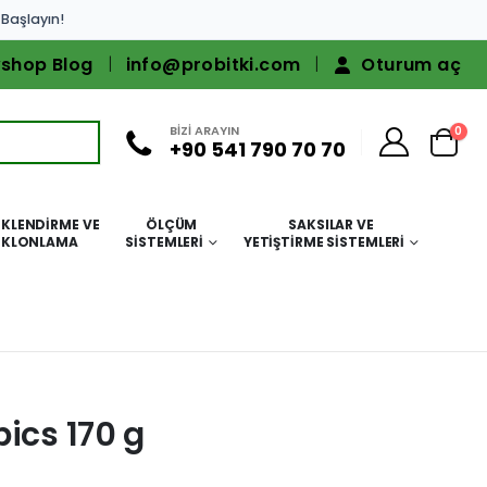
 Başlayın!
shop Blog
info@probitki.com
Oturum aç
BİZİ ARAYIN
0
+90 541 790 70 70
KLENDIRME VE
ÖLÇÜM
SAKSILAR VE
KLONLAMA
SISTEMLERI
YETIŞTIRME SISTEMLERI
ics 170 g