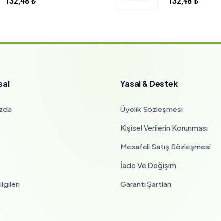
132,48
₺
132,48
₺
sal
Yasal & Destek
zda
Üyelik Sözleşmesi
Kişisel Verilerin Korunması
Mesafeli Satış Sözleşmesi
İade Ve Değişim
lgileri
Garanti Şartları