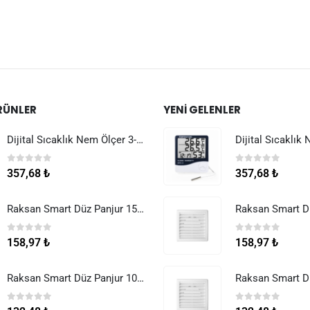
RÜNLER
YENI GELENLER
Dijital Sıcaklık Nem Ölçer 3-1 Sensör Kablolu
0
5 üzerinden
0
5 üzerinden
357,68
₺
357,68
₺
Raksan Smart Düz Panjur 150 mm Sinek Telli
0
5 üzerinden
0
5 üzerinden
158,97
₺
158,97
₺
Raksan Smart Düz Panjur 100 mm Sinek Telli
0
5 üzerinden
0
5 üzerinden