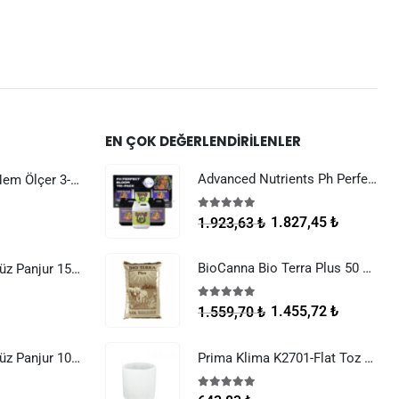
EN ÇOK DEĞERLENDIRILENLER
Advanced Nutrients Ph Perfect Bloom Tri-Pack
Dijital Sıcaklık Nem Ölçer 3-1 Sensör Kablolu
5.00
5 üzerinden
1.827,45
₺
1.923,63
₺
BioCanna Bio Terra Plus 50 Litre
Raksan Smart Düz Panjur 150 mm Sinek Telli
5.00
5 üzerinden
1.455,72
₺
1.559,70
₺
Raksan Smart Düz Panjur 100 mm Sinek Telli
Prima Klima K2701-Flat Toz Filtresi (K2601-Flat Filtreler)
5.00
5 üzerinden