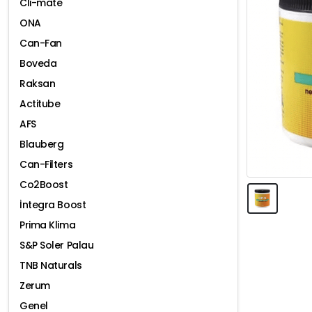
Cli-mate
ONA
Can-Fan
Boveda
Raksan
Actitube
AFS
Blauberg
Can-Filters
Co2Boost
İntegra Boost
Prima Klima
S&P Soler Palau
TNB Naturals
Zerum
Genel