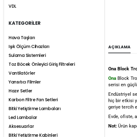
VDL
KATEGORİLER
Hava Taşları
Işık Ölçüm Cihazları
AÇIKLAMA
Sulama Sistemleri
Toz Böcek Önleyici Giriş Filtreleri
Ona Block Tr
Vantilatörler
Ona
Block Trop
Yansıtıcı Filmler
serisi en güçl
Hazır Setler
Endüstriyel s
Karbon Filtre Fan Setleri
hiç bir etkisi
geriye tercih e
Bitki Yetiştirme Lambaları
Evde, ofiste, 
Led Lambalar
Not:
Ürün kapa
Aksesuarlar
Bitki Yetiştirme Kabinleri