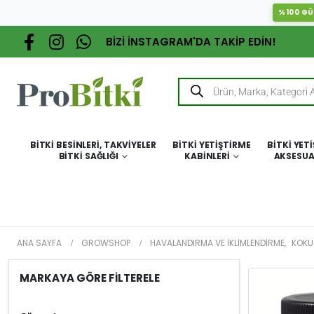
%100 GÜ
BİZİ İNSTAGRAM'DA TAKİP EDİN!
BITKI BESINLERI, TAKVIYELER
BITKI YETIŞTIRME
BITKI YET
BITKI SAĞLIĞI
KABINLERI
AKSESUA
ANA SAYFA
GROWSHOP
HAVALANDIRMA VE İKLIMLENDIRME
,
KOKU
MARKAYA GÖRE FİLTERELE