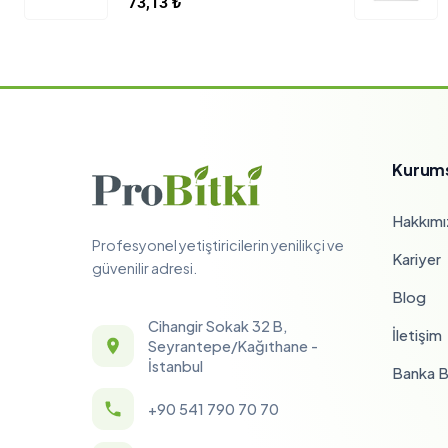
73,13
₺
Kurum
Hakkımı
Profesyonel yetiştiricilerin yenilikçi ve
Kariyer
güvenilir adresi.
Blog
Cihangir Sokak 32 B,
İletişim
Seyrantepe/Kağıthane -
İstanbul
Banka Bi
+90 541 790 70 70