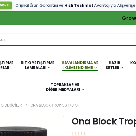
Orijinal Ürün Garantisi ve
Hızlı Teslimat
Avantajıyla Alışverişe
VENLİ
Grow
IŞTIRME
BITKI YETIŞTIRME
HAVALANDIRMA VE
HAZIR
KÖ
RLARI
LAMBALARI
İKLIMLENDIRME
SETLER
TOPRAKLAR VE
DIĞER MEDYALARI
 GIDERICILER
ONA BLOCK TROPICS 170 G
Ona Block Trop