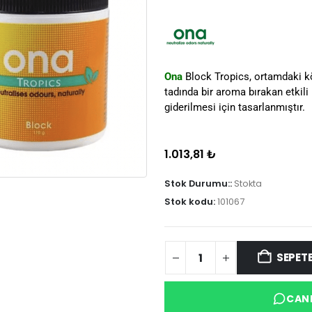
Ona
Block Tropics, ortamdaki kö
tadında bir aroma bırakan etkili 
giderilmesi için tasarlanmıştır.
1.013,81
₺
Stok Durumu::
Stokta
Stok kodu:
101067
SEPETE
CANL