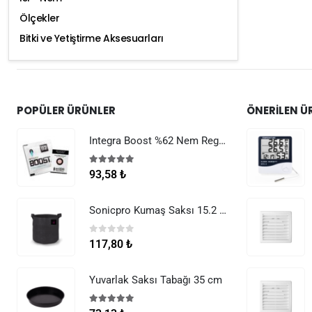
Ölçekler
Bitki ve Yetiştirme Aksesuarları
POPÜLER ÜRÜNLER
ÖNERILEN Ü
Integra Boost %62 Nem Regülatörü 8 g
5.00
5 üzerinden
93,58
₺
Sonicpro Kumaş Saksı 15.2 Litre (4 Galon)
0
5 üzerinden
117,80
₺
Yuvarlak Saksı Tabağı 35 cm
5.00
5 üzerinden