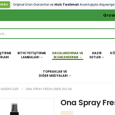
Orijinal Ürün Garantisi ve
Hızlı Teslimat
Avantajıyla Alışverişe
VENLİ
Grow
IŞTIRME
BITKI YETIŞTIRME
HAVALANDIRMA VE
HAZIR
KÖ
RLARI
LAMBALARI
İKLIMLENDIRME
SETLER
TOPRAKLAR VE
DIĞER MEDYALARI
 GIDERICILER
ONA SPRAY FRESH LINEN 250 ML
Ona Spray Fre