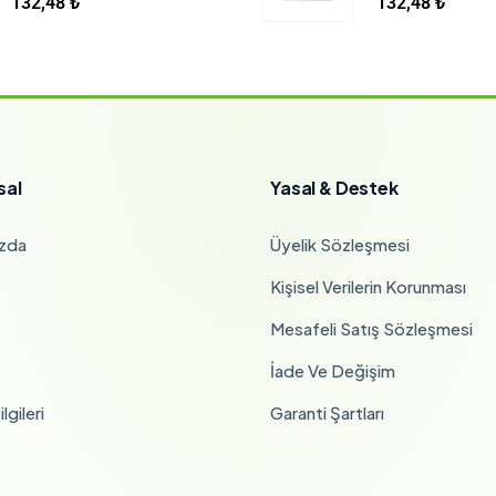
132,48
₺
132,48
₺
sal
Yasal & Destek
zda
Üyelik Sözleşmesi
Kişisel Verilerin Korunması
Mesafeli Satış Sözleşmesi
İade Ve Değişim
lgileri
Garanti Şartları