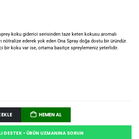
sprey koku giderici serisinden taze keten kokusu aromalı
rı nötralize ederek yok eden Ona Spray doğa dostu bir üründür.
ci bir koku var ise, ortama basitçe spreylemeniz yeterlidir.
 EKLE
HEMEN AL
I DESTEK • ÜRÜN UZMANINA SORUN