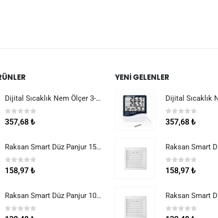
RÜNLER
YENI GELENLER
Dijital Sıcaklık Nem Ölçer 3-1 Sensör Kablolu
0
5 üzerinden
0
5 üzerinden
357,68
₺
357,68
₺
Raksan Smart Düz Panjur 150 mm Sinek Telli
0
5 üzerinden
0
5 üzerinden
158,97
₺
158,97
₺
Raksan Smart Düz Panjur 100 mm Sinek Telli
0
5 üzerinden
0
5 üzerinden