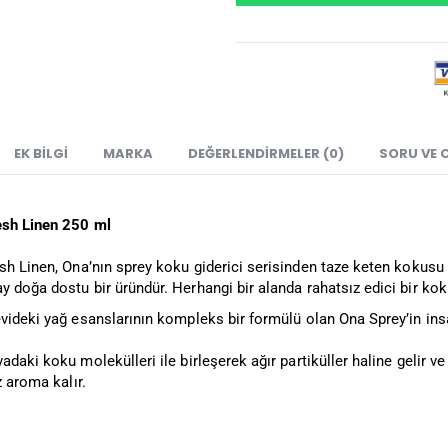
EK BILGI
MARKA
DEĞERLENDIRMELER (0)
SORU VE 
esh Linen 250 ml
h Linen, Ona’nın sprey koku giderici serisinden taze keten kokusu 
 doğa dostu bir üründür. Herhangi bir alanda rahatsız edici bir koku
videki yağ esanslarının kompleks bir formülü olan Ona Sprey’in insan
adaki koku molekülleri ile birleşerek ağır partiküller haline gelir v
z aroma kalır.