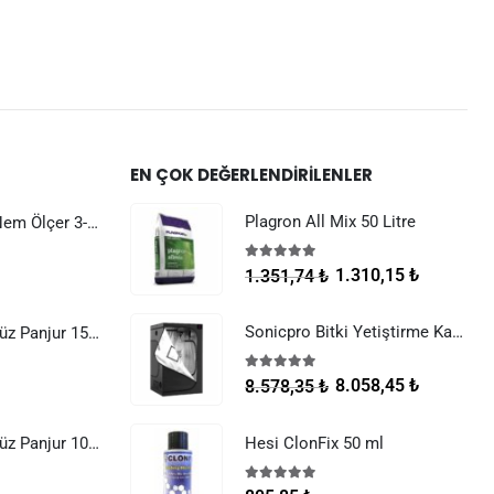
EN ÇOK DEĞERLENDIRILENLER
Plagron All Mix 50 Litre
Dijital Sıcaklık Nem Ölçer 3-1 Sensör Kablolu
5.00
5 üzerinden
1.310,15
₺
1.351,74
₺
Sonicpro Bitki Yetiştirme Kabini 100x100x200
Raksan Smart Düz Panjur 150 mm Sinek Telli
5.00
5 üzerinden
8.058,45
₺
8.578,35
₺
Raksan Smart Düz Panjur 100 mm Sinek Telli
Hesi ClonFix 50 ml
5.00
5 üzerinden