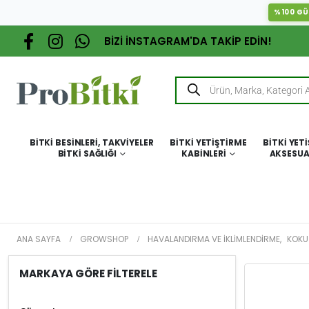
%100 GÜ
BİZİ İNSTAGRAM'DA TAKİP EDİN!
BITKI BESINLERI, TAKVIYELER
BITKI YETIŞTIRME
BITKI YET
BITKI SAĞLIĞI
KABINLERI
AKSESUA
ANA SAYFA
GROWSHOP
HAVALANDIRMA VE İKLIMLENDIRME
,
KOKU
MARKAYA GÖRE FİLTERELE