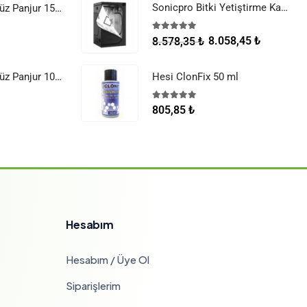
Sonicpro Bitki Yetiştirme Kabini 100x100x200
Raksan Smart Düz Panjur 150 mm Sinek Telli
5.00
5 üzerinden
8.058,45
₺
8.578,35
₺
Raksan Smart Düz Panjur 100 mm Sinek Telli
Hesi ClonFix 50 ml
5.00
5 üzerinden
805,85
₺
Hesabım
Hesabım / Üye Ol
Siparişlerim