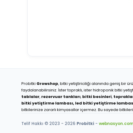
Probitki
Growshop
, bitki yetiştiriciliği alanında geniş bi
faydalanabilirsiniz. İster topraklı, ister hidroponik bitki y
tablalar
,
rezervuar tankları
,
bitki besinleri
,
toprakla
bitki yetiştirme lambası,
led bitki yetiştirme lambas
bitkilerinize zararlı kimyasallar içermez. Bu sayede bitkiler
Telif Hakkı © 2023 - 2026
Probitki
-
webnasyon.co