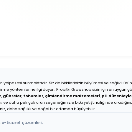
r ürün yelpazesi sunmaktadır. Siz de bitkilerinizin büyümesi ve sağlıklı ür
etiştirme yöntemlerine ilgi duyun, Probitki Growshop sizin için en uygun 
r
,
gübreler
,
tohumlar
,
çimlendirme malzemeleri
,
pH düzenleyici
ı
, ve daha pek çok ürün seçeneğimizle bitki yetiştiriciliğinde aradığını
iniz, daha sağlıklı ve doğal bir ortamda büyüyebilir.
m
e-ticaret çözümleri.