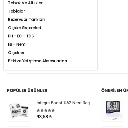
Tabak Ve Altlıklar
Tablalar
Rezervuar Tankları
Ölçüm Sistemleri
PH - EC - TDS
Isı - Nem
Ölçekler
Bitki ve Yetiştirme Aksesuarları
POPÜLER ÜRÜNLER
ÖNERILEN Ü
Integra Boost %62 Nem Regülatörü 8 g
5.00
5 üzerinden
93,58
₺