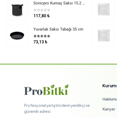
Sonicpro Kumaş Saksı 15.2 Litre (4 Galon)
0
5 üzerinden
117,80
₺
Yuvarlak Saksı Tabağı 35 cm
5.00
5 üzerinden
73,13
₺
Kurum
Hakkımı
Profesyonel yetiştiricilerin yenilikçi ve
Kariyer
güvenilir adresi.