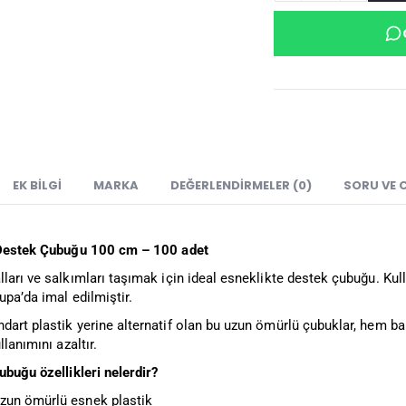
EK BILGI
MARKA
DEĞERLENDIRMELER (0)
SORU VE 
 Destek Çubuğu 100 cm – 100 adet
ları ve salkımları taşımak için ideal esneklikte destek çubuğu. Kull
upa’da imal edilmiştir.
dart plastik yerine alternatif olan bu uzun ömürlü çubuklar, hem b
llanımını azaltır.
ubuğu özellikleri nelerdir?
zun ömürlü esnek plastik