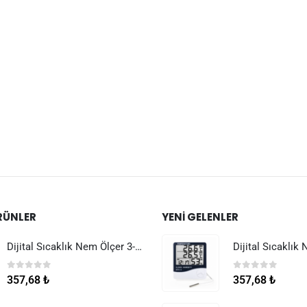
RÜNLER
YENI GELENLER
Dijital Sıcaklık Nem Ölçer 3-1 Sensör Kablolu
0
5 üzerinden
0
5 üzerinden
357,68
₺
357,68
₺