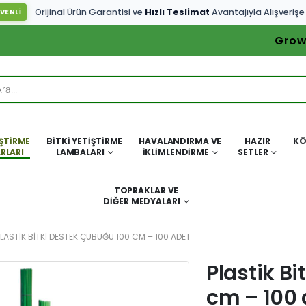
Orijinal Ürün Garantisi ve
Hızlı Teslimat
Avantajıyla Alışverişe
VENLİ
Grow
IŞTIRME
BITKI YETIŞTIRME
HAVALANDIRMA VE
HAZIR
KÖ
RLARI
LAMBALARI
İKLIMLENDIRME
SETLER
TOPRAKLAR VE
DIĞER MEDYALARI
PLASTIK BITKI DESTEK ÇUBUĞU 100 CM – 100 ADET
Plastik B
cm – 100 