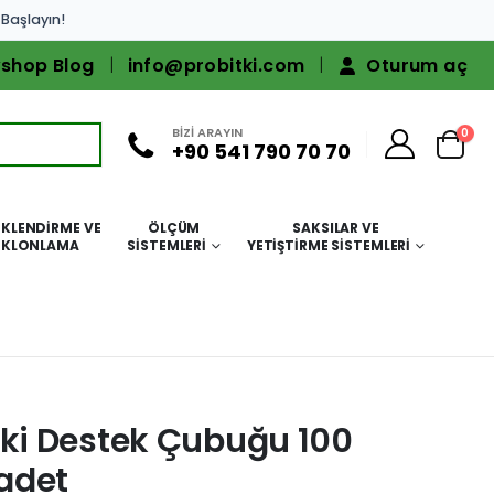
 Başlayın!
shop Blog
info@probitki.com
Oturum aç
BİZİ ARAYIN
0
+90 541 790 70 70
KLENDIRME VE
ÖLÇÜM
SAKSILAR VE
KLONLAMA
SISTEMLERI
YETIŞTIRME SISTEMLERI
itki Destek Çubuğu 100
adet