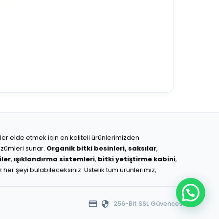
ünler elde etmek için en kaliteli ürünlerimizden
çözümleri sunar.
Organik bitki besinleri,
saksılar
,
ler
,
ışıklandırma sistemleri
,
bitki yetiştirme kabini
,
z her şeyi bulabileceksiniz. Üstelik tüm ürünlerimiz,
256-Bit SSL Güvencesi