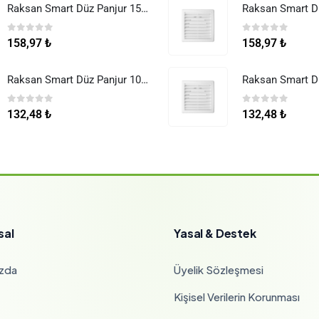
Raksan Smart Düz Panjur 150 mm Sinek Telli
0
5 üzerinden
0
5 üzerinden
158,97
₺
158,97
₺
Raksan Smart Düz Panjur 100 mm Sinek Telli
0
5 üzerinden
0
5 üzerinden
132,48
₺
132,48
₺
sal
Yasal & Destek
zda
Üyelik Sözleşmesi
Kişisel Verilerin Korunması