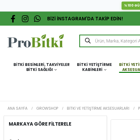
%100 GÜ
BİZİ İNSTAGRAM'DA TAKİP EDİN!
BITKI BESINLERI, TAKVIYELER
BITKI YETIŞTIRME
BITKI YET
BITKI SAĞLIĞI
KABINLERI
AKSESUA
ANA SAYFA
GROWSHOP
BITKI VE YETIŞTIRME AKSESUARLARI
MARKAYA GÖRE FİLTERELE