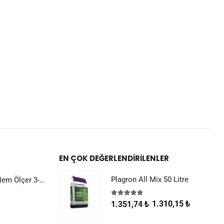
EN ÇOK DEĞERLENDIRILENLER
Plagron All Mix 50 Litre
Dijital Sıcaklık Nem Ölçer 3-1 Sensör Kablolu
5.00
5 üzerinden
1.310,15
₺
1.351,74
₺