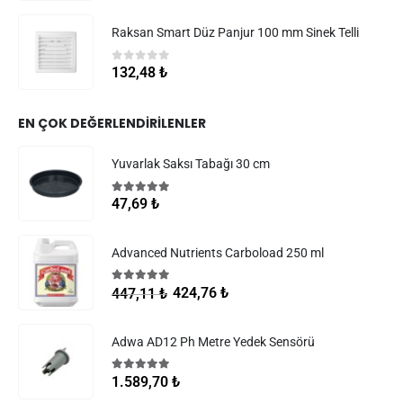
Raksan Smart Düz Panjur 100 mm Sinek Telli
0
5 üzerinden
132,48
₺
EN ÇOK DEĞERLENDIRILENLER
Yuvarlak Saksı Tabağı 30 cm
5.00
5 üzerinden
47,69
₺
Advanced Nutrients Carboload 250 ml
5.00
5 üzerinden
424,76
₺
447,11
₺
Adwa AD12 Ph Metre Yedek Sensörü
5.00
5 üzerinden
1.589,70
₺