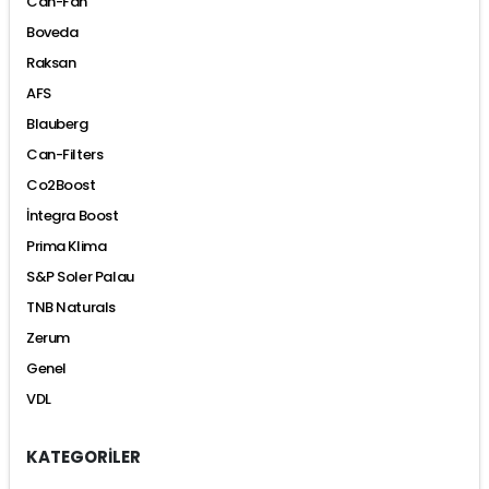
Can-Fan
Boveda
Raksan
AFS
Blauberg
Can-Filters
Co2Boost
İntegra Boost
Prima Klima
S&P Soler Palau
TNB Naturals
Zerum
Genel
VDL
KATEGORİLER