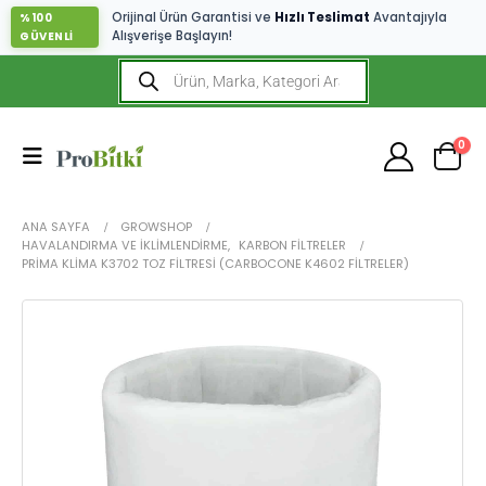
Orijinal Ürün Garantisi ve
Hızlı Teslimat
Avantajıyla
%100
Alışverişe Başlayın!
GÜVENLİ
0
ANA SAYFA
GROWSHOP
HAVALANDIRMA VE İKLIMLENDIRME
,
KARBON FILTRELER
PRIMA KLIMA K3702 TOZ FILTRESI (CARBOCONE K4602 FILTRELER)