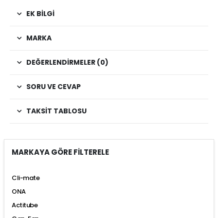
EK BILGI
MARKA
DEĞERLENDIRMELER (0)
SORU VE CEVAP
TAKSIT TABLOSU
MARKAYA GÖRE FİLTERELE
Cli-mate
ONA
Actitube