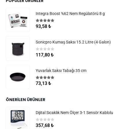
POPÜLER ÜRÜNLER
Integra Boost %62 Nem Regülatörü 8 g
5.00
5 üzerinden
93,58
₺
Sonicpro Kumaş Saksı 15.2 Litre (4 Galon)
0
5 üzerinden
117,80
₺
Yuvarlak Saksı Tabağı 35 cm
5.00
5 üzerinden
73,13
₺
ÖNERILEN ÜRÜNLER
Dijital Sıcaklık Nem Ölçer 3-1 Sensör Kablolu
0
5 üzerinden
357,68
₺