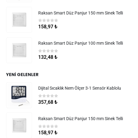
Raksan Smart Düz Panjur 150 mm Sinek Telli
0
5 üzerinden
158,97
₺
Raksan Smart Düz Panjur 100 mm Sinek Telli
0
5 üzerinden
132,48
₺
YENI GELENLER
Dijital Sıcaklık Nem Ölçer 3-1 Sensör Kablolu
0
5 üzerinden
357,68
₺
Raksan Smart Düz Panjur 150 mm Sinek Telli
0
5 üzerinden
158,97
₺