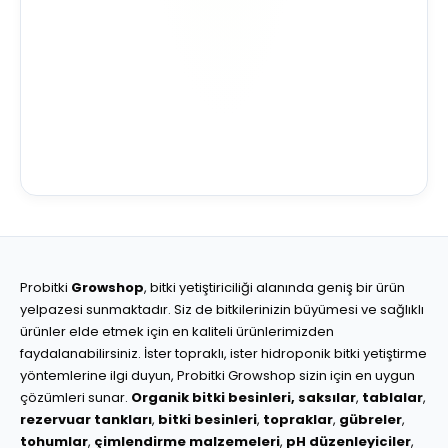
Probitki
Growshop
, bitki yetiştiriciliği alanında geniş bir ürün
yelpazesi sunmaktadır. Siz de bitkilerinizin büyümesi ve sağlıklı
ürünler elde etmek için en kaliteli ürünlerimizden
faydalanabilirsiniz. İster topraklı, ister hidroponik bitki yetiştirme
yöntemlerine ilgi duyun, Probitki Growshop sizin için en uygun
çözümleri sunar.
Organik bitki besinleri,
saksılar
,
tablalar
,
rezervuar tankları
,
bitki besinleri
,
topraklar
,
gübreler
,
tohumlar
,
çimlendirme malzemeleri
,
pH düzenleyiciler
,