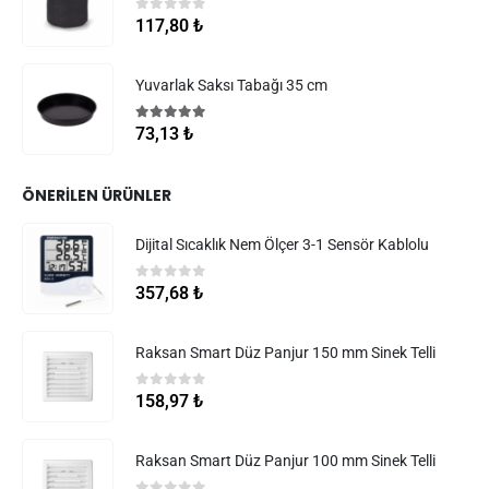
0
5 üzerinden
117,80
₺
Yuvarlak Saksı Tabağı 35 cm
5.00
5 üzerinden
73,13
₺
ÖNERILEN ÜRÜNLER
Dijital Sıcaklık Nem Ölçer 3-1 Sensör Kablolu
0
5 üzerinden
357,68
₺
Raksan Smart Düz Panjur 150 mm Sinek Telli
0
5 üzerinden
158,97
₺
Raksan Smart Düz Panjur 100 mm Sinek Telli