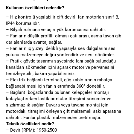
Kullanım özellikleri nelerdir?
– Hız kontrolü yapılabilir çift devirli fan motorları sınıf B,
IP44 korumalıdır.
– Bilyalı rulmana ve aşırı yük korumasına sahiptir.
– Fanların düşük profilli olması çatı arası, asma tavan gibi
dar alanlarda avantaj sağlar.
– Fanların iç yüzeyi delikli yapısıyla ses dalgalarını ses
yutucu malzemeye doğru yönlendirir ve sesi sönümler.
– Pratik gövde tasarımı sayesinde fanı bağlı bulunduğu
kanaldan sökmeden içini açarak motor ve pervanesini
temizleyebilir, bakım yapabilirsiniz.
– Elektrik bağlantı terminali, güç kablolarının rahatça
bağlanabilmesi için fanın etrafında 360° dönebilir.
– Bağlantı boğazlarında bulunan kelepçeler montajı
kolaylaştırırken lastik contalar titreşimi sönümler ve
sızdırmazlık sağlar. Duvara veya tavana montaj için
motordaki titreşimi önleyen çift malzemeli askı aparatına
sahiptir. Fanlar plastik malzemeden üretilmiştir.
Teknik özellikleri nedir?
– Devir (RPM): 1950-2500