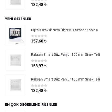
0
5 üzerinden
132,48
₺
YENI GELENLER
Dijital Sıcaklık Nem Ölçer 3-1 Sensör Kablolu
0
5 üzerinden
357,68
₺
Raksan Smart Düz Panjur 150 mm Sinek Telli
0
5 üzerinden
158,97
₺
Raksan Smart Düz Panjur 100 mm Sinek Telli
0
5 üzerinden
132,48
₺
EN ÇOK DEĞERLENDIRILENLER