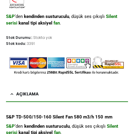
S&P
‘den
kendinden susturuculu
, düşük ses çıkışlı
Silent
serisi
kanal tipi aksiyel
fan
.
Stok Durumu::
Stokta yok
Stok kodu:
3391
AÇIKLAMA
S&P TD-500/150-160 Silent Fan 580 m3/h 150 mm
S&P
‘den
kendinden susturuculu
, düşük ses çıkışlı
Silent
serisi
kanal tipi aksiyel
fan
.