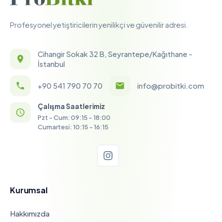
Profesyonel yetiştiricilerin yenilikçi ve güvenilir adresi.
Cihangir Sokak 32 B, Seyrantepe/Kağıthane -
İstanbul
+90 541 790 70 70
info@probitki.com
Çalışma Saatlerimiz
Pzt - Cum: 09:15 - 18:00
Cumartesi: 10:15 - 16:15
Kurumsal
Hakkımızda