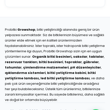
Probitki
Growshop
, bitki yetiştiriciliği alanında geniş bir ürün
yelpazesi sunmaktadır. Siz de bitkilerinizin büyümesi ve sağlıklı
ürünler elde etmek için en kaliteli ürünlerimizden
faydalanabilirsiniz. İster topraklı, ister hidroponik bitki yetiştirme
yöntemlerine ilgi duyun, Probitki Growshop sizin için en uygun
çözümleri sunar.
Organik bitki besinleri,
saksılar
,
tablalar
,
rezervuar tankları
,
bitki besinleri
,
topraklar
,
gübreler
,
tohumlar
,
çimlendirme malzemeleri
,
pH düzenleyiciler
,
ışıklandırma sistemleri
,
bitki yetiştirme kabini
,
bitki
yetiştirme lambası,
led bitki yetiştirme lambası
, ve daha
pek çok ürün seçeneğimizle bitki yetiştiriciliğinde aradığınız
her şeyi bulabileceksiniz. Üstelik tüm ürünlerimiz, bitkilerinize
zararlı kimyasallar içermez. Bu sayede bitkileriniz, daha sağlıklı
ve doğal bir ortamda büyüyebilir.