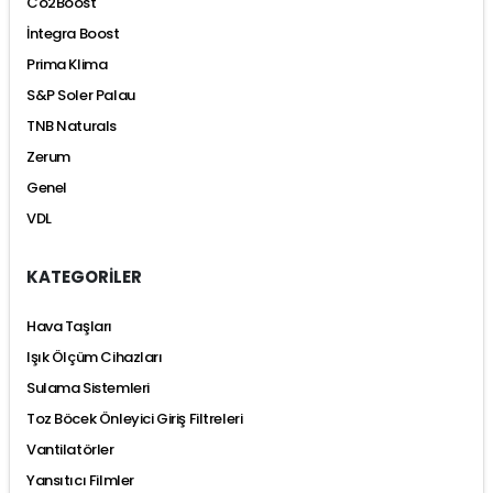
Co2Boost
İntegra Boost
Prima Klima
S&P Soler Palau
TNB Naturals
Zerum
Genel
VDL
KATEGORİLER
Hava Taşları
Işık Ölçüm Cihazları
Sulama Sistemleri
Toz Böcek Önleyici Giriş Filtreleri
Vantilatörler
Yansıtıcı Filmler