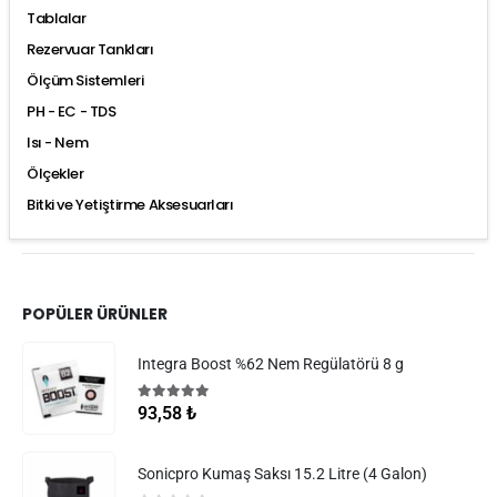
Tablalar
Rezervuar Tankları
Ölçüm Sistemleri
PH - EC - TDS
Isı - Nem
Ölçekler
Bitki ve Yetiştirme Aksesuarları
POPÜLER ÜRÜNLER
Integra Boost %62 Nem Regülatörü 8 g
5.00
5 üzerinden
93,58
₺
Sonicpro Kumaş Saksı 15.2 Litre (4 Galon)