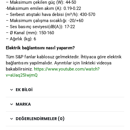
– Maksimum çekilen güç (W): 44-50
-Maksimum emilen akım (A): 0.19-0.22
– Serbest atıştaki hava debisi (m³/h): 430-570
– Maksimum çalışma sıcaklığı: -20/+60
– Ses basınç seviyesi(dB(A)): 17-22
– Ø Kanal (mm): 150-160
– Ağırlık (kg): 6
Elektrik bağlantısını nasıl yaparım?
Tüm S&P fanlar kablosuz gelmektedir. İhtiyaca göre elektrik
bağlantısını yapılmalıdır. Ayrıntılar için linkteki videoya
bakabilirsiniz.
https://www.youtube.com/watch?
v=aUaq25IwjmQ
EK BILGI
MARKA
DEĞERLENDIRMELER (0)