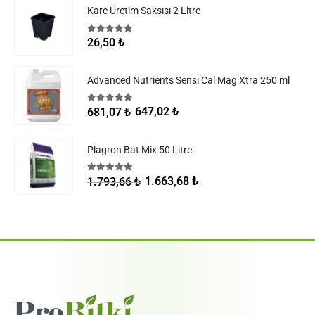
Kare Üretim Saksısı 2 Litre
5.00
5 üzerinden
26,50
₺
Advanced Nutrients Sensi Cal Mag Xtra 250 ml
5.00
5 üzerinden
647,02
₺
681,07
₺
Plagron Bat Mix 50 Litre
5.00
5 üzerinden
1.663,68
₺
1.793,66
₺