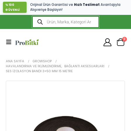
Orijinal Ürün Garantisi ve
Hızlı Teslimat
Avantajıyla
%100
Alışverişe Başlayın!
GÜVENLİ
0
ANA SAYFA
GROWSHOP
HAVALANDIRMA VE İKLIMLENDIRME
,
BAĞLANTI AKSESUARLARI
SES İZOLASYON BANDI 3×50 MM 15 METRE