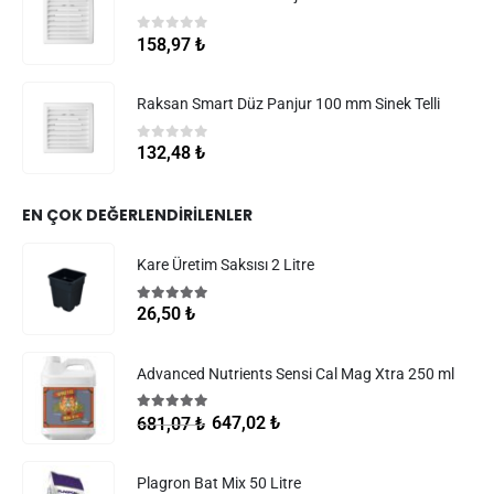
0
5 üzerinden
158,97
₺
Raksan Smart Düz Panjur 100 mm Sinek Telli
0
5 üzerinden
132,48
₺
EN ÇOK DEĞERLENDIRILENLER
Kare Üretim Saksısı 2 Litre
5.00
5 üzerinden
26,50
₺
Advanced Nutrients Sensi Cal Mag Xtra 250 ml
5.00
5 üzerinden
647,02
₺
681,07
₺
Plagron Bat Mix 50 Litre