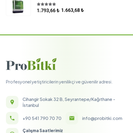
5.00
5 üzerinden
1.663,68
₺
1.793,66
₺
Profesyonel yetiştiricilerin yenilikçi ve güvenilir adresi.
Cihangir Sokak 32 B, Seyrantepe/Kağıthane -
İstanbul
+90 541 790 70 70
info@probitki.com
Çalışma Saatlerimiz