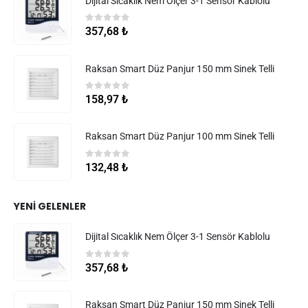
Dijital Sıcaklık Nem Ölçer 3-1 Sensör Kablolu
0
5 üzerinden
357,68
₺
Raksan Smart Düz Panjur 150 mm Sinek Telli
0
5 üzerinden
158,97
₺
Raksan Smart Düz Panjur 100 mm Sinek Telli
0
5 üzerinden
132,48
₺
YENI GELENLER
Dijital Sıcaklık Nem Ölçer 3-1 Sensör Kablolu
0
5 üzerinden
357,68
₺
Raksan Smart Düz Panjur 150 mm Sinek Telli