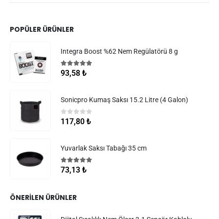
POPÜLER ÜRÜNLER
Integra Boost %62 Nem Regülatörü 8 g
5.00
5 üzerinden
93,58
₺
Sonicpro Kumaş Saksı 15.2 Litre (4 Galon)
0
5 üzerinden
117,80
₺
Yuvarlak Saksı Tabağı 35 cm
5.00
5 üzerinden
73,13
₺
ÖNERILEN ÜRÜNLER