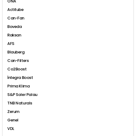
ONA
Actitube
Can-Fan
Boveda
Raksan
AFS
Blauberg
Can-Filters
Co2Boost
İntegra Boost
Prima Klima
S&P Soler Palau
TNB Naturals
Zerum
Genel
VDL