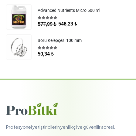
Advanced Nutrients Micro 500 ml
5.00
5 üzerinden
548,23
₺
577,09
₺
Boru Kelepçesi 100 mm
5.00
5 üzerinden
50,34
₺
Profesyonel yetiştiricilerin yenilikçi ve güvenilir adresi.