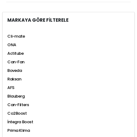
MARKAYA GÖRE FİLTERELE
Cli-mate
ONA
Actitube
Can-Fan
Boveda
Raksan
AFS
Blauberg
Can-Filters
Co2Boost
İntegra Boost
Prima Klima