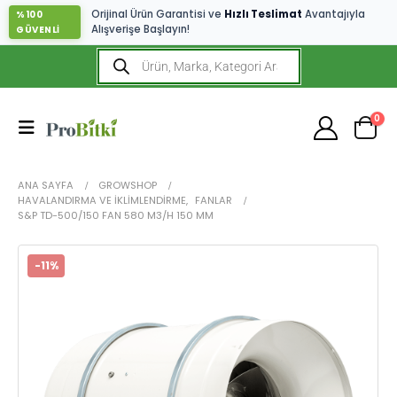
Orijinal Ürün Garantisi ve
Hızlı Teslimat
Avantajıyla
%100
Alışverişe Başlayın!
GÜVENLİ
0
ANA SAYFA
GROWSHOP
HAVALANDIRMA VE İKLIMLENDIRME
,
FANLAR
S&P TD-500/150 FAN 580 M3/H 150 MM
-11%