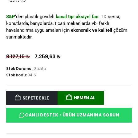
S&P
‘den plastik gövdeli
kanal tipi aksiyel fan
. TD serisi,
konutlarda, banyolarda, ticari mekanlarda vb. farklı
havalandırma uygulamaları için
ekonomik ve kaliteli
çözüm
sunmaktadır.
8.127,15
₺
7.259,63
₺
Stok Durumu::
Stokta
Stok kodu:
3415
HEMEN AL
SEPETE EKLE
CANLI DESTEK • ÜRÜN UZMANINA SORUN