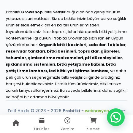
Probitki
Growshop
, bitki yetiştiriciliği alanında geniş bir ürün
yelpazesi sunmaktadır. Siz de bitkilerinizin büyümesi ve sağlıklı
ürünler elde etmek için en kaliteli ürünlerimizden
faydalanabilirsiniz. İster topraklı, ister hidroponik bitki yetiştirme
yöntemlerine ilgi duyun, Probitki Growshop sizin için en uygun
çözümleri sunar.
Organik bitki besinleri,
saksılar
,
tablalar
,
rezervuar tankları
,
bitki besinleri
,
topraklar
,
gübreler
,
tohumlar
,
çimlendirme malzemeleri
,
pH düzenleyiciler
,
ışıklandırma sistemleri
,
bitki yetiştirme kabini
,
bitki
yetiştirme lambası,
led bitki yetiştirme lambası
, ve daha
pek çok ürün seçeneğimizle bitki yetiştiriciliğinde aradığınız
her şeyi bulabileceksiniz. Üstelik tüm ürünlerimiz, bitkilerinize
zararlı kimyasallar içermez. Bu sayede bitkileriniz, daha sağlıklı
ve doğal bir ortamda büyüyebilir.
Telif Hakkı © 2023 - 2026
Probitki
-
webnasyon.com
e-
ticaret çözümleri.
256-Bit SSL Güvencesi
Ürünler
Yardım
Sepet