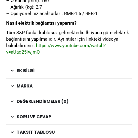
– Ø Kanal (mm): 160
– Ağırlık (kg): 2.7
– Opsiyonel hız anahtarları: RMB-1.5 / REB-1
Nasıl elektrik bağlantısı yaparım?
Tüm S&P fanlar kablosuz gelmektedir. İhtiyaca göre elektrik
bağlantısını yapılmalıdır. Ayrıntılar için linkteki videoya
bakabilirsiniz.
https://www.youtube.com/watch?
v=aUaq25IwjmQ
EK BILGI
MARKA
DEĞERLENDIRMELER (0)
SORU VE CEVAP
TAKSIT TABLOSU