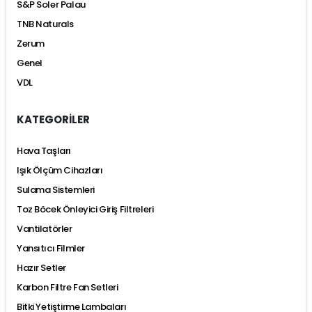
S&P Soler Palau
TNB Naturals
Zerum
Genel
VDL
KATEGORİLER
Hava Taşları
Işık Ölçüm Cihazları
Sulama Sistemleri
Toz Böcek Önleyici Giriş Filtreleri
Vantilatörler
Yansıtıcı Filmler
Hazır Setler
Karbon Filtre Fan Setleri
Bitki Yetiştirme Lambaları