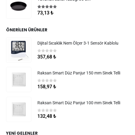
5.00
5 üzerinden
73,13
₺
ÖNERILEN ÜRÜNLER
Dijital Sıcaklık Nem Ölçer 3-1 Sensör Kablolu
0
5 üzerinden
357,68
₺
Raksan Smart Düz Panjur 150 mm Sinek Telli
0
5 üzerinden
158,97
₺
Raksan Smart Düz Panjur 100 mm Sinek Telli
0
5 üzerinden
132,48
₺
YENI GELENLER