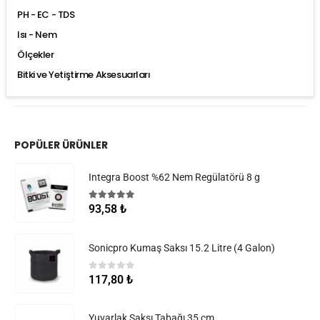
PH - EC - TDS
Isı - Nem
Ölçekler
Bitki ve Yetiştirme Aksesuarları
POPÜLER ÜRÜNLER
Integra Boost %62 Nem Regülatörü 8 g
5.00
5 üzerinden
93,58
₺
Sonicpro Kumaş Saksı 15.2 Litre (4 Galon)
0
5 üzerinden
117,80
₺
Yuvarlak Saksı Tabağı 35 cm