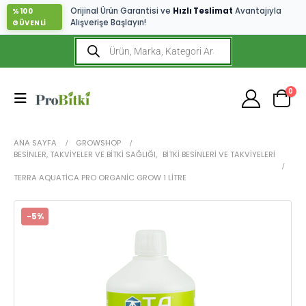
Orijinal Ürün Garantisi ve
Hızlı Teslimat
Avantajıyla
%100
Alışverişe Başlayın!
GÜVENLİ
0
ANA SAYFA
GROWSHOP
BESINLER, TAKVIYELER VE BITKI SAĞLIĞI
,
BITKI BESINLERI VE TAKVIYELERI
TERRA AQUATICA PRO ORGANIC GROW 1 LITRE
-5%