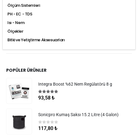
Ölçüm Sistemleri
PH - EC - TDS
Isı - Nem
Ölçekler
Bitki ve Yetiştirme Aksesuarları
POPÜLER ÜRÜNLER
Integra Boost %62 Nem Regülatörü 8 g
5.00
5 üzerinden
93,58
₺
Sonicpro Kumaş Saksı 15.2 Litre (4 Galon)
0
5 üzerinden
117,80
₺