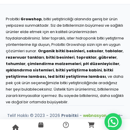
Probitki
Growshop
, bitki yetiştiriciliği alanında geniş bir ürün
yelpazesi sunmaktadır. Siz de bitkilerinizin büyümesi ve sağlıklı
ürünler elde etmek için en kaliteli ürünlerimizden
faydalanabilirsiniz. İster topraklı, ister hidroponik bitki yetiştirme
yöntemlerine ilgi duyun, Probitki Growshop sizin için en uygun
çözümleri sunar.
Organik bitki besinleri,
saksılar
,
tablalar
,
rezervuar tankları
,
bitki besinleri
,
topraklar
,
gübreler
,
tohumlar
,
çimlendirme malzemeleri
,
pH düzenleyiciler
,
ışıklandırma sistemleri
,
bitki yetiştirme kabini
,
bitki
yetiştirme lambası,
led bitki yetiştirme lambası
, ve daha
pek çok ürün seçeneğimizle bitki yetiştiriciliğinde aradığınız
her şeyi bulabileceksiniz. Üstelik tüm ürünlerimiz, bitkilerinize
zararlı kimyasallar içermez. Bu sayede bitkileriniz, daha sağlıklı
ve doğal bir ortamda büyüyebilir.
Telif Hakkı © 2023 - 2026
Probitki
-
webnasyon.com
e-
ticaret çözümleri.
256-Bit SSL Güvencesi