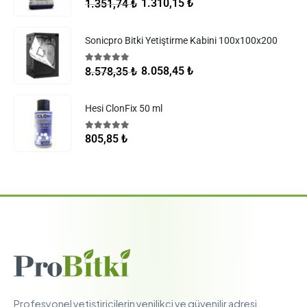
5.00
5 üzerinden
1.310,15
₺
1.351,74
₺
Sonicpro Bitki Yetiştirme Kabini 100x100x200
5.00
5 üzerinden
8.058,45
₺
8.578,35
₺
Hesi ClonFix 50 ml
5.00
5 üzerinden
805,85
₺
Profesyonel yetiştiricilerin yenilikçi ve güvenilir adresi.