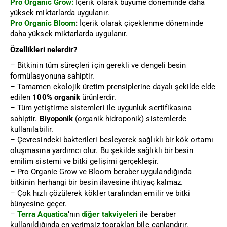
Pro Organic Grow:
İçerik olarak büyüme döneminde daha
yüksek miktarlarda uygulanır.
Pro Organic Bloom
:
İçerik olarak çiçeklenme döneminde
daha yüksek miktarlarda uygulanır.
Özellikleri nelerdir?
– Bitkinin tüm süreçleri için gerekli ve dengeli besin
formülasyonuna sahiptir.
– Tamamen ekolojik üretim prensiplerine dayalı şekilde elde
edilen
100% organik
ürünlerdir.
– Tüm yetiştirme sistemleri ile uygunluk sertifikasına
sahiptir.
Biyoponik
(organik hidroponik) sistemlerde
kullanılabilir.
– Çevresindeki bakterileri besleyerek sağlıklı bir kök ortamı
oluşmasına yardımcı olur. Bu şekilde sağlıklı bir besin
emilim sistemi ve bitki gelişimi gerçekleşir.
– Pro Organic Grow ve Bloom beraber uygulandığında
bitkinin herhangi bir besin ilavesine ihtiyaç kalmaz.
– Çok hızlı çözülerek kökler tarafından emilir ve bitki
bünyesine geçer.
–
Terra Aquatica
‘nın
diğer takviyeleri
ile beraber
kullanıldığında en verimsiz toprakları bile canlandırır.