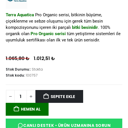
Terra Aquatica
Pro Organic serisi, bitkinin büyüme,
çiçeklenme ve sebze oluşumu için gerek tüm besin
kompozisyonunu içeren iki parçalı
bitki besinidir
. 100%
organik olan
Pro Organic serisi
tüm yetiştirme sistemleri ile
uyumluluk sertifikası olan ilk ve tek ürün serisidir.
1.065,80
₺
1.012,51
₺
Stok Durumu::
Stokta
Stok kodu:
100757
SEPETE EKLE
HEMEN AL
CANLI DESTEK • ÜRÜN UZMANINA SORUN