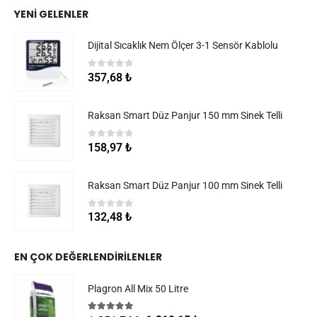
YENI GELENLER
Dijital Sıcaklık Nem Ölçer 3-1 Sensör Kablolu
0
5 üzerinden
357,68
₺
Raksan Smart Düz Panjur 150 mm Sinek Telli
0
5 üzerinden
158,97
₺
Raksan Smart Düz Panjur 100 mm Sinek Telli
0
5 üzerinden
132,48
₺
EN ÇOK DEĞERLENDIRILENLER
Plagron All Mix 50 Litre