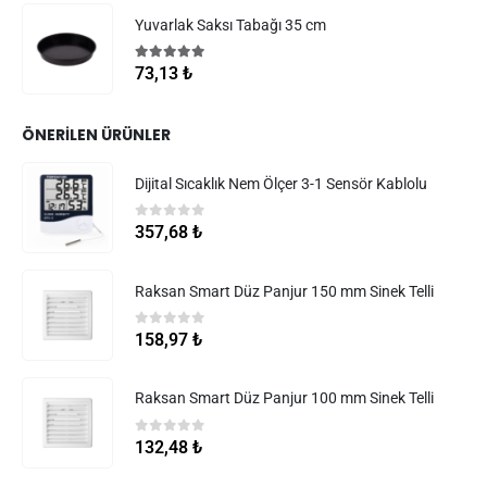
Yuvarlak Saksı Tabağı 35 cm
5.00
5 üzerinden
73,13
₺
ÖNERILEN ÜRÜNLER
Dijital Sıcaklık Nem Ölçer 3-1 Sensör Kablolu
0
5 üzerinden
357,68
₺
Raksan Smart Düz Panjur 150 mm Sinek Telli
0
5 üzerinden
158,97
₺
Raksan Smart Düz Panjur 100 mm Sinek Telli
0
5 üzerinden
132,48
₺