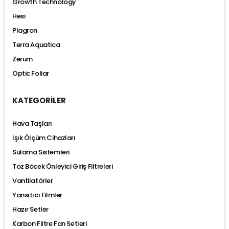
Growth Technology
Hesi
Plagron
Terra Aquatica
Zerum
Optic Foliar
KATEGORİLER
Hava Taşları
Işık Ölçüm Cihazları
Sulama Sistemleri
Toz Böcek Önleyici Giriş Filtreleri
Vantilatörler
Yansıtıcı Filmler
Hazır Setler
Karbon Filtre Fan Setleri