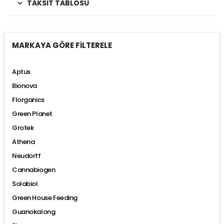
TAKSIT TABLOSU
MARKAYA GÖRE FİLTERELE
Aptus
Bionova
Florganics
Green Planet
Grotek
Athena
Neudorff
Cannabiogen
Solabiol
Green House Feeding
Guanokalong