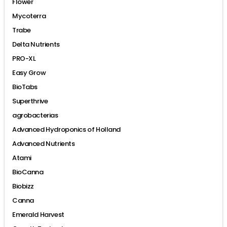
Flower
Mycoterra
Trabe
Delta Nutrients
PRO-XL
Easy Grow
BioTabs
Superthrive
agrobacterias
Advanced Hydroponics of Holland
Advanced Nutrients
Atami
BioCanna
Biobizz
Canna
Emerald Harvest