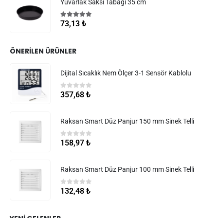
Yuvarlak Saksı Tabağı 35 cm
5.00
5 üzerinden
73,13
₺
ÖNERILEN ÜRÜNLER
Dijital Sıcaklık Nem Ölçer 3-1 Sensör Kablolu
0
5 üzerinden
357,68
₺
Raksan Smart Düz Panjur 150 mm Sinek Telli
0
5 üzerinden
158,97
₺
Raksan Smart Düz Panjur 100 mm Sinek Telli
0
5 üzerinden
132,48
₺