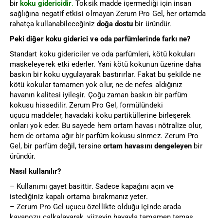
bir
koku gidericidir
.
Toksik madde içermediği için insan
sağlığına negatif etkisi olmayan Zerum Pro Gel, her ortamda
rahatça kullanabileceğiniz
doğa dostu
bir üründür.
Peki diğer koku giderici ve oda parfümlerinde farkı ne?
Standart koku gidericiler ve oda parfümleri, kötü kokuları
maskeleyerek etki ederler. Yani kötü kokunun üzerine daha
baskın bir koku uygulayarak bastırırlar. Fakat bu şekilde ne
kötü kokular tamamen yok olur, ne de nefes aldığınız
havanın kalitesi iyileşir. Çoğu zaman baskın bir parfüm
kokusu hissedilir. Zerum Pro Gel, formülündeki
uçucu maddeler, havadaki koku partiküllerine birleşerek
onları yok eder. Bu sayede hem ortam havası nötralize olur,
hem de ortama ağır bir parfüm kokusu sinmez. Zerum Pro
Gel, bir parfüm değil, tersine
ortam havasını dengeleyen
bir
üründür.
Nasıl kullanılır?
– Kullanımı gayet basittir. Sadece kapağını açın ve
istediğiniz kapalı ortama bırakmanız yeter.
– Zerum Pro Gel uçucu özellikte olduğu içinde arada
kavanozu çalkalayarak, yüzeyin havayla tamamen temas