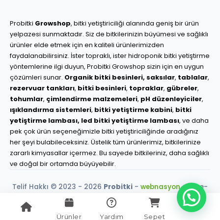
Probitki
Growshop
, bitki yetiştiriciliği alanında geniş bir ürün
yelpazesi sunmaktadır. Siz de bitkilerinizin büyümesi ve sağlıklı
ürünler elde etmek için en kaliteli ürünlerimizden
faydalanabilirsiniz. İster topraklı, ister hidroponik bitki yetiştirme
yöntemlerine ilgi duyun, Probitki Growshop sizin için en uygun
çözümleri sunar.
Organik bitki besinleri,
saksılar
,
tablalar
,
rezervuar tankları
,
bitki besinleri
,
topraklar
,
gübreler
,
tohumlar
,
çimlendirme malzemeleri
,
pH düzenleyiciler
,
ışıklandırma sistemleri
,
bitki yetiştirme kabini
,
bitki
yetiştirme lambası,
led bitki yetiştirme lambası
, ve daha
pek çok ürün seçeneğimizle bitki yetiştiriciliğinde aradığınız
her şeyi bulabileceksiniz. Üstelik tüm ürünlerimiz, bitkilerinize
zararlı kimyasallar içermez. Bu sayede bitkileriniz, daha sağlıklı
ve doğal bir ortamda büyüyebilir.
Telif Hakkı © 2023 - 2026
Probitki
-
webnasyon.com
e-
ticaret çözümleri.
256-Bit SSL Güvencesi
Ürünler
Yardım
Sepet