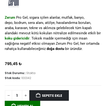
Zerum
Pro Gel, sigara içilen alanlar, mutfak, banyo,
depo, bodrum, sera alanı, atölye, havalandırma boruları,
araba, karavan, tekne vs aklınıza gelebilecek tüm kapalı
alandaki mevcut kötü kokuları nötralize edilmesinde etkili bir
koku gidericidir
.
Toksik madde içermediği için insan
sağlığına negatif etkisi olmayan Zerum Pro Gel, her ortamda
rahatça kullanabileceğiniz
doğa dostu
bir üründür.
795,45
₺
Stok Durumu::
Stokta
Stok kodu:
100342
SEPETE EKLE
HEMEN AL