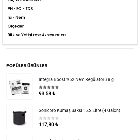
PH - EC - TDS
Isı - Nem
Ölçekler
Bitki ve Yetiştirme Aksesuarları
POPÜLER ÜRÜNLER
Integra Boost %62 Nem Regülatörü 8 g
5.00
5 üzerinden
93,58
₺
Sonicpro Kumaş Saksı 15.2 Litre (4 Galon)
0
5 üzerinden
117,80
₺