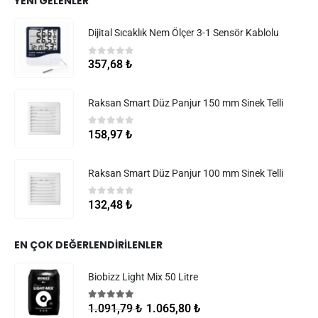
YENI GELENLER
Dijital Sıcaklık Nem Ölçer 3-1 Sensör Kablolu
0
5 üzerinden
357,68
₺
Raksan Smart Düz Panjur 150 mm Sinek Telli
0
5 üzerinden
158,97
₺
Raksan Smart Düz Panjur 100 mm Sinek Telli
0
5 üzerinden
132,48
₺
EN ÇOK DEĞERLENDIRILENLER
Biobizz Light Mix 50 Litre
5.00
5 üzerinden
1.065,80
₺
1.091,79
₺