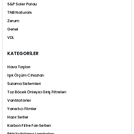
S&P Soler Palau
TNB Naturals
Zerum
Genel
VDL
KATEGORİLER
Hava Taşları
Işık Ölçüm Cihazları
Sulama Sistemleri
Toz Böcek Önleyici Giriş Filtreleri
Vantilatörler
Yansıtıcı Filmler
Hazır Setler
Karbon Filtre Fan Setleri
Bitki Yetiştirme Lambaları