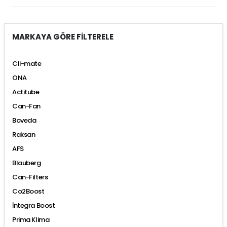
MARKAYA GÖRE FİLTERELE
Cli-mate
ONA
Actitube
Can-Fan
Boveda
Raksan
AFS
Blauberg
Can-Filters
Co2Boost
İntegra Boost
Prima Klima