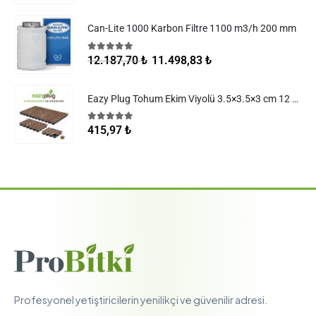
Can-Lite 1000 Karbon Filtre 1100 m3/h 200 mm
5.00
5 üzerinden
11.498,83
₺
12.187,70
₺
Eazy Plug Tohum Ekim Viyolü 3.5×3.5×3 cm 12 göz
5.00
5 üzerinden
415,97
₺
Profesyonel yetiştiricilerin yenilikçi ve güvenilir adresi.