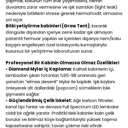
yapmak; kokunun tüm eve yayılmasına, nemin
duvarlara zarar vermesine ve ışık sızıntıları (light leak)
nedeniyle bitkilerin strese girerek hermafrodit olmasına
yol açar.
Bitki yetiştirme kabinleri (Grow Tent)
, karanlık
döngüde dışarıdan içeriye zerre kadar ışık almayan
patentli fermuar yapıları ve içeriden dışarıya nem/koku
kaçışını engelleyen özel izolasyonlu kumaşlarıyla
kusursuz bir yetiştirme laboratuvarı sunar.
Profesyonel Bir Kabinin Olmazsa Olmaz Özellikleri
•
Diamond Mylar İç Kaplama:
Kaliteli kabinlerin içi,
lambadan çıkan fotonları %95-98 oranında geri
yansıtan “elmas desenli” Mylar ile kaplıdır. Işık kaybını
önleyerek alt dallardaki (popcorn) sömeklerin bile
şişmesini sağlar.
•
Güçlendirilmiş Çelik İskelet:
Ağır karbon filtreler,
kanal tipi fanlar ve devasa Full Spectrum LED lambalar
ciddi bir ağırlık yaratır. ProBitki’deki kabinler kalın çelik
borular ve kırılmaz köşe bağlantılarıyla yüksek taşıma
kapasitesine sahiptir; tavan çökme riski sıfırdır.