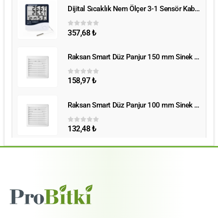
Dijital Sıcaklık Nem Ölçer 3-1 Sensör Kablolu
Dijital Sıcaklık Nem Ölçer 3-1 Sensör Kablolu
357,68
₺
0
5 üzerinden
Raksan Smart Düz Panjur 150 mm Sinek Telli
Raksan Smart Düz Panjur 150 mm Sinek Telli
158,97
₺
0
5 üzerinden
Raksan Smart Düz Panjur 100 mm Sinek Telli
Raksan Smart Düz Panjur 100 mm Sinek Telli
132,48
₺
0
5 üzerinden