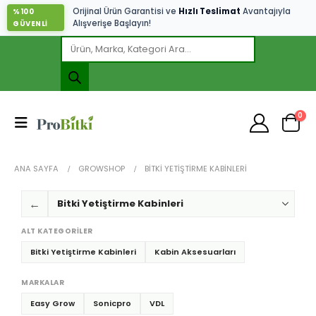
Orijinal Ürün Garantisi ve
Hızlı Teslimat
Avantajıyla
%100
Alışverişe Başlayın!
GÜVENLİ
0
ANA SAYFA
GROWSHOP
BITKI YETIŞTIRME KABINLERI
←
ALT KATEGORILER
Bitki Yetiştirme Kabinleri
Kabin Aksesuarları
MARKALAR
Easy Grow
Sonicpro
VDL