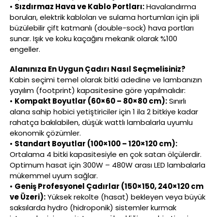
•
Sızdırmaz Hava ve Kablo Portları:
Havalandırma
boruları, elektrik kabloları ve sulama hortumları için ipli
büzülebilir çift katmanlı (double-sock) hava portları
sunar. Işık ve koku kaçağını mekanik olarak %100
engeller.
Alanınıza En Uygun Çadırı Nasıl Seçmelisiniz?
Kabin seçimi temel olarak bitki adedine ve lambanızın
yayılım (footprint) kapasitesine göre yapılmalıdır:
•
Kompakt Boyutlar (60×60 – 80×80 cm):
Sınırlı
alana sahip hobici yetiştiriciler için 1 ila 2 bitkiye kadar
rahatça bakılabilen, düşük wattlı lambalarla uyumlu
ekonomik çözümler.
•
Standart Boyutlar (100×100 – 120×120 cm):
Ortalama 4 bitki kapasitesiyle en çok satan ölçülerdir.
Optimum hasat için 300W – 480W arası LED lambalarla
mükemmel uyum sağlar.
•
Geniş Profesyonel Çadırlar (150×150, 240×120 cm
ve Üzeri):
Yüksek rekolte (hasat) bekleyen veya büyük
saksılarda hydro (hidroponik) sistemler kurmak