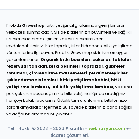
Probitki
Growshop
, bitki yetiştiriciliği alanında geniş bir ürün
yelpazesi sunmaktadır. Siz de bitkilerinizin büyümesi ve sağlıklı
ürünler elde etmek için en kaliteli ürünlerimizden
faydalanabilirsiniz. İster topraklı, ister hidroponik bitki yetiştirme
yöntemlerine ilgi duyun, Probitki Growshop sizin için en uygun
çözümleri sunar.
Organik bitki besinleri,
saksılar
,
tablalar
,
rezervuar tankları
,
bitki besinleri
,
topraklar
,
gübreler
,
tohumlar
,
çimlendirme malzemeleri
,
pH düzenleyiciler
,
ışıklandırma sistemleri
,
bitki yetiştirme kabini
,
bitki
yetiştirme lambası,
led bitki yetiştirme lambası
, ve daha
pek çok ürün seçeneğimizle bitki yetiştiriciliğinde aradığınız
her şeyi bulabileceksiniz. Üstelik tüm ürünlerimiz, bitkilerinize
zararlı kimyasallar içermez. Bu sayede bitkileriniz, daha sağlıklı
ve doğal bir ortamda büyüyebilir.
Telif Hakkı © 2023 - 2026
Probitki
-
webnasyon.com
e-
ticaret çözümleri.