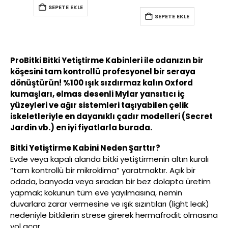
SEPETE EKLE
SEPETE EKLE
ProBitki Bitki Yetiştirme Kabinleri ile odanızın bir
köşesini tam kontrollü profesyonel bir seraya
dönüştürün! %100 ışık sızdırmaz kalın Oxford
kumaşları, elmas desenli Mylar yansıtıcı iç
yüzeyleri ve ağır sistemleri taşıyabilen çelik
iskeletleriyle en dayanıklı çadır modelleri (Secret
Jardin vb.) en iyi fiyatlarla burada.
Bitki Yetiştirme Kabini Neden Şarttır?
Evde veya kapalı alanda bitki yetiştirmenin altın kuralı
“tam kontrollü bir mikroklima” yaratmaktır. Açık bir
odada, banyoda veya sıradan bir bez dolapta üretim
yapmak; kokunun tüm eve yayılmasına, nemin
duvarlara zarar vermesine ve ışık sızıntıları (light leak)
nedeniyle bitkilerin strese girerek hermafrodit olmasına
yol açar.