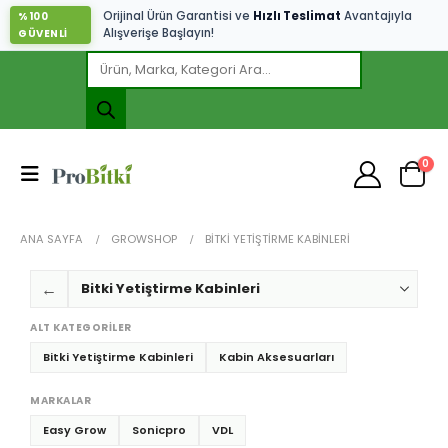
Orijinal Ürün Garantisi ve
Hızlı Teslimat
Avantajıyla
%100
Alışverişe Başlayın!
GÜVENLİ
0
ANA SAYFA
GROWSHOP
BITKI YETIŞTIRME KABINLERI
←
ALT KATEGORILER
Bitki Yetiştirme Kabinleri
Kabin Aksesuarları
MARKALAR
Easy Grow
Sonicpro
VDL