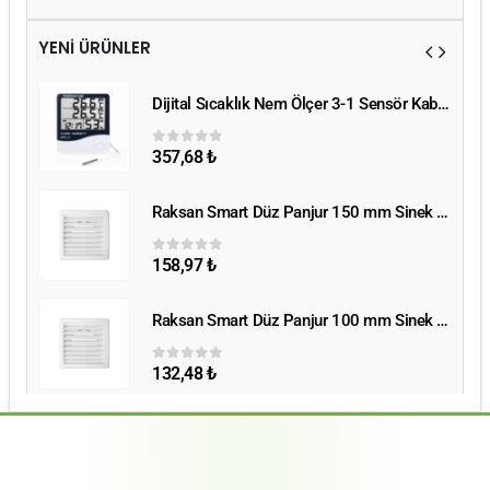
YENİ ÜRÜNLER
Dijital Sıcaklık Nem Ölçer 3-1 Sensör Kablolu
Dijital Sıcaklık Nem Ölçer 3-1 Sensör Kablolu
357,68
₺
0
5 üzerinden
Raksan Smart Düz Panjur 150 mm Sinek Telli
Raksan Smart Düz Panjur 150 mm Sinek Telli
158,97
₺
0
5 üzerinden
Raksan Smart Düz Panjur 100 mm Sinek Telli
Raksan Smart Düz Panjur 100 mm Sinek Telli
132,48
₺
0
5 üzerinden