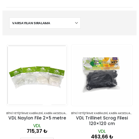
BITKI YETIŞTIRME KABINLERI
,
KABIN AKSESUARLARI
BITKI YETIŞTIRME KABINLERI
,
KABIN AKSESUARLARI
VDL Naylon File 2×5 metre
VDL Trillinet Scrog Filesi
120×120 cm
VDL
715,37
₺
VDL
463,66
₺