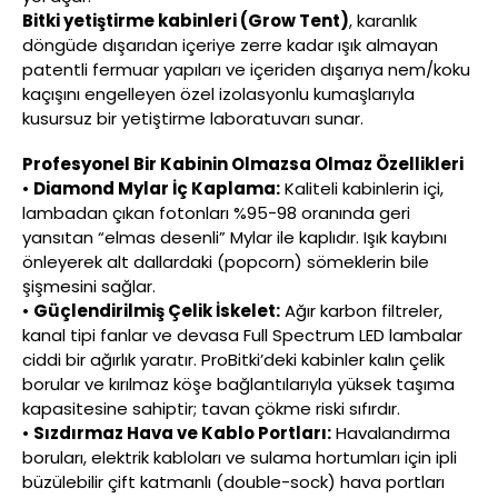
Bitki yetiştirme kabinleri (Grow Tent)
, karanlık
döngüde dışarıdan içeriye zerre kadar ışık almayan
patentli fermuar yapıları ve içeriden dışarıya nem/koku
kaçışını engelleyen özel izolasyonlu kumaşlarıyla
kusursuz bir yetiştirme laboratuvarı sunar.
Profesyonel Bir Kabinin Olmazsa Olmaz Özellikleri
•
Diamond Mylar İç Kaplama:
Kaliteli kabinlerin içi,
lambadan çıkan fotonları %95-98 oranında geri
yansıtan “elmas desenli” Mylar ile kaplıdır. Işık kaybını
önleyerek alt dallardaki (popcorn) sömeklerin bile
şişmesini sağlar.
•
Güçlendirilmiş Çelik İskelet:
Ağır karbon filtreler,
kanal tipi fanlar ve devasa Full Spectrum LED lambalar
ciddi bir ağırlık yaratır. ProBitki’deki kabinler kalın çelik
borular ve kırılmaz köşe bağlantılarıyla yüksek taşıma
kapasitesine sahiptir; tavan çökme riski sıfırdır.
•
Sızdırmaz Hava ve Kablo Portları:
Havalandırma
boruları, elektrik kabloları ve sulama hortumları için ipli
büzülebilir çift katmanlı (double-sock) hava portları