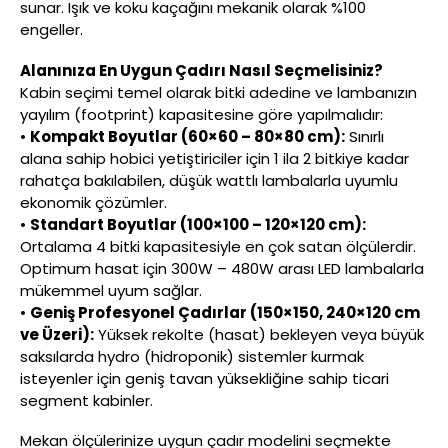
sunar. Işık ve koku kaçağını mekanik olarak %100
engeller.
Alanınıza En Uygun Çadırı Nasıl Seçmelisiniz?
Kabin seçimi temel olarak bitki adedine ve lambanızın
yayılım (footprint) kapasitesine göre yapılmalıdır:
•
Kompakt Boyutlar (60×60 – 80×80 cm):
Sınırlı
alana sahip hobici yetiştiriciler için 1 ila 2 bitkiye kadar
rahatça bakılabilen, düşük wattlı lambalarla uyumlu
ekonomik çözümler.
•
Standart Boyutlar (100×100 – 120×120 cm):
Ortalama 4 bitki kapasitesiyle en çok satan ölçülerdir.
Optimum hasat için 300W – 480W arası LED lambalarla
mükemmel uyum sağlar.
•
Geniş Profesyonel Çadırlar (150×150, 240×120 cm
ve Üzeri):
Yüksek rekolte (hasat) bekleyen veya büyük
saksılarda hydro (hidroponik) sistemler kurmak
isteyenler için geniş tavan yüksekliğine sahip ticari
segment kabinler.
Mekan ölçülerinize uygun çadır modelini seçmekte