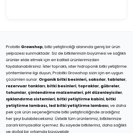
Probitki
Growshop
, bitki yetiştiriciliği alanında geniş bir ürün
yelpazesi sunmaktadır. Siz de bitkilerinizin büyümesi ve sağlıklı
ürünler elde etmek için en kaliteli ürünlerimizden
faydalanabilirsiniz. İster topraklı, ister hidroponik bitki yetiştirme
yöntemlerine ilgi duyun, Probitki Growshop sizin için en uygun
çözümleri sunar.
Organik bitki besinleri,
saksılar
,
tablalar
,
rezervuar tankları
,
bitki besinleri
,
topraklar
,
gübreler
,
tohumlar
,
çimlendirme malzemeleri
,
pH düzenleyiciler
,
ışıklandırma sistemleri
,
bitki yetiştirme kabini
,
bitki
yetiştirme lambası,
led bitki yetiştirme lambası
, ve daha
pek çok ürün seçeneğimizle bitki yetiştiriciliğinde aradığınız
her şeyi bulabileceksiniz. Üstelik tüm ürünlerimiz, bitkilerinize
zararlı kimyasallar içermez. Bu sayede bitkileriniz, daha sağlıklı
ve doğal bir ortamda büyüyebilir.