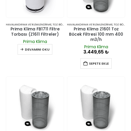
HAVALANDIRMA VE İKLIMLENDIRME
,
TOZ BÖCEK ÖNLEYICI GIRIŞ FILTRELERI
HAVALANDIRMA VE İKLIMLENDIRME
,
TOZ BÖCEK ÖNLEYICI GIRIŞ FILTRELERI
Prima Klima FB1711 Filtre
Prima Klima Z1601 Toz
Torbası (Z1611 Filtreler)
Böcek Filtresi 100 mm 400
m3/h
Prima Klima
Prima Klima
DEVAMINI OKU
3.449,65
₺
SEPETE EKLE