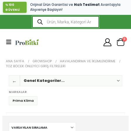
Orijinal Ürün Garantisi ve
Hızlı Teslimat
Avantajıyla
%100
Alışverişe Başlayın!
GÜVENLİ
0
ANA SAYFA
GROWSHOP
HAVALANDIRMA VE İKLIMLENDIRME
TOZ BÖCEK ÖNLEYICI GIRIŞ FILTRELERI
←
MARKALAR
Prima Klima