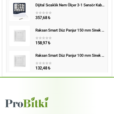
Dijital Sıcaklık Nem Ölçer 3-1 Sensör Kablolu
Dijital Sıcaklık Nem Ölçer 3-1 Sensör Kablolu
357,68
₺
0
5 üzerinden
Raksan Smart Düz Panjur 150 mm Sinek Telli
Raksan Smart Düz Panjur 150 mm Sinek Telli
158,97
₺
0
5 üzerinden
Raksan Smart Düz Panjur 100 mm Sinek Telli
Raksan Smart Düz Panjur 100 mm Sinek Telli
132,48
₺
0
5 üzerinden