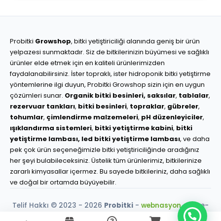
Probitki
Growshop
, bitki yetiştiriciliği alanında geniş bir ürün
yelpazesi sunmaktadır. Siz de bitkilerinizin büyümesi ve sağlıklı
ürünler elde etmek için en kaliteli ürünlerimizden
faydalanabilirsiniz. İster topraklı, ister hidroponik bitki yetiştirme
yöntemlerine ilgi duyun, Probitki Growshop sizin için en uygun
çözümleri sunar.
Organik bitki besinleri,
saksılar
,
tablalar
,
rezervuar tankları
,
bitki besinleri
,
topraklar
,
gübreler
,
tohumlar
,
çimlendirme malzemeleri
,
pH düzenleyiciler
,
ışıklandırma sistemleri
,
bitki yetiştirme kabini
,
bitki
yetiştirme lambası,
led bitki yetiştirme lambası
, ve daha
pek çok ürün seçeneğimizle bitki yetiştiriciliğinde aradığınız
her şeyi bulabileceksiniz. Üstelik tüm ürünlerimiz, bitkilerinize
zararlı kimyasallar içermez. Bu sayede bitkileriniz, daha sağlıklı
ve doğal bir ortamda büyüyebilir.
Telif Hakkı © 2023 - 2026
Probitki
-
webnasyon.com
e-
ticaret çözümleri.