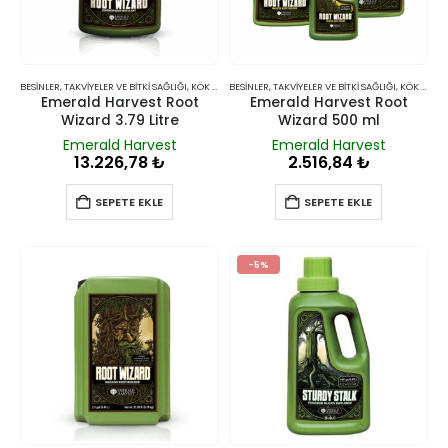
BESINLER, TAKVIYELER VE BITKI SAĞLIĞI
,
KÖK GÜÇLENDIRICILER, BAKTERILER VE MANTARLAR
BESINLER, TAKVIYELER VE BITKI SAĞLIĞI
,
KÖK GÜÇLENDIRICILER, BAKTERILER VE MANTARLAR
Emerald Harvest Root
Emerald Harvest Root
Wizard 3.79 Litre
Wizard 500 ml
Emerald Harvest
Emerald Harvest
13.226,78
₺
2.516,84
₺
SEPETE EKLE
SEPETE EKLE
-5%