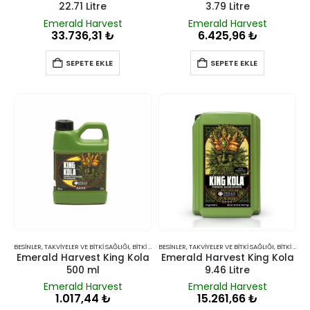
22.71 Litre
3.79 Litre
Emerald Harvest
Emerald Harvest
33.736,31
₺
6.425,96
₺
SEPETE EKLE
SEPETE EKLE
BESINLER, TAKVIYELER VE BITKI SAĞLIĞI
,
BITKI BESINLERI VE TAKVIYELERI
BESINLER, TAKVIYELER VE BITKI SAĞLIĞI
,
BITKI BESINLERI VE TAKVIYELERI
Emerald Harvest King Kola
Emerald Harvest King Kola
500 ml
9.46 Litre
Emerald Harvest
Emerald Harvest
1.017,44
₺
15.261,66
₺