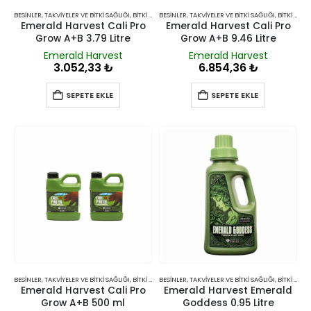
BESINLER, TAKVIYELER VE BITKI SAĞLIĞI
,
BITKI BESINLERI VE TAKVIYELERI
BESINLER, TAKVIYELER VE BITKI SAĞLIĞI
,
BITKI BESINLERI VE TAKVIYELERI
Emerald Harvest Cali Pro
Emerald Harvest Cali Pro
Grow A+B 3.79 Litre
Grow A+B 9.46 Litre
Emerald Harvest
Emerald Harvest
3.052,33
₺
6.854,36
₺
SEPETE EKLE
SEPETE EKLE
BESINLER, TAKVIYELER VE BITKI SAĞLIĞI
,
BITKI BESINLERI VE TAKVIYELERI
BESINLER, TAKVIYELER VE BITKI SAĞLIĞI
,
BITKI BESINLERI VE TAKVIYELERI
Emerald Harvest Cali Pro
Emerald Harvest Emerald
Grow A+B 500 ml
Goddess 0.95 Litre