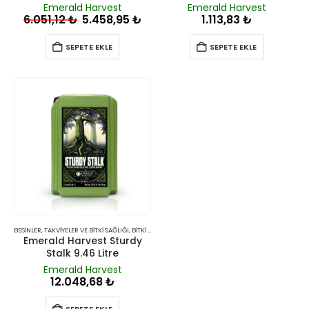
Emerald Harvest
Emerald Harvest
6.051,12
₺
5.458,95
₺
1.113,83
₺
SEPETE EKLE
SEPETE EKLE
BESINLER, TAKVIYELER VE BITKI SAĞLIĞI
,
BITKI BESINLERI VE TAKVIYELERI
Emerald Harvest Sturdy
Stalk 9.46 Litre
Emerald Harvest
12.048,68
₺