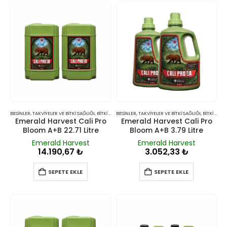
BESINLER, TAKVIYELER VE BITKI SAĞLIĞI
,
BITKI BESINLERI VE TAKVIYELERI
BESINLER, TAKVIYELER VE BITKI SAĞLIĞI
,
BITKI BESINLERI VE TAKVIYELERI
Emerald Harvest Cali Pro
Emerald Harvest Cali Pro
Bloom A+B 22.71 Litre
Bloom A+B 3.79 Litre
Emerald Harvest
Emerald Harvest
14.190,67
₺
3.052,33
₺
SEPETE EKLE
SEPETE EKLE