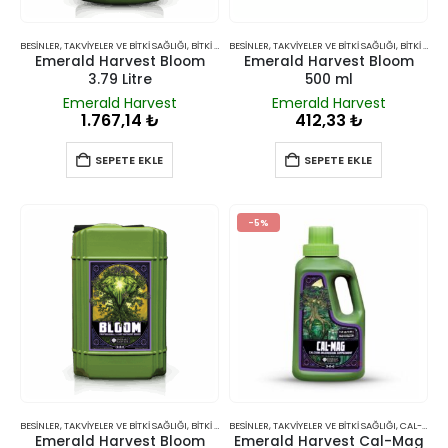
BESINLER, TAKVIYELER VE BITKI SAĞLIĞI
,
BITKI BESINLERI VE TAKVIYELERI
BESINLER, TAKVIYELER VE BITKI SAĞLIĞI
,
BITKI BESINLERI VE TAKVIYELERI
Emerald Harvest Bloom
Emerald Harvest Bloom
3.79 Litre
500 ml
Emerald Harvest
Emerald Harvest
1.767,14
₺
412,33
₺
SEPETE EKLE
SEPETE EKLE
-5%
BESINLER, TAKVIYELER VE BITKI SAĞLIĞI
,
BITKI BESINLERI VE TAKVIYELERI
BESINLER, TAKVIYELER VE BITKI SAĞLIĞI
,
CAL-MAG
Emerald Harvest Bloom
Emerald Harvest Cal-Mag