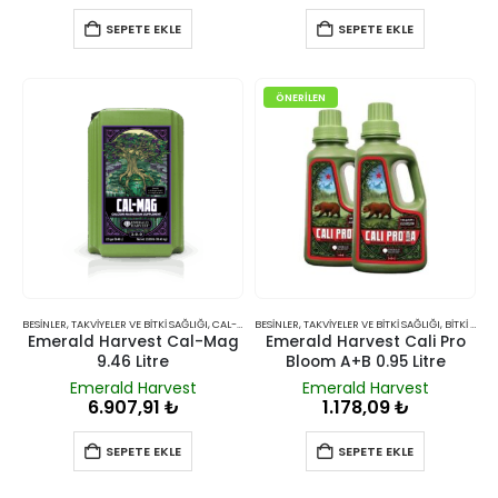
SEPETE EKLE
SEPETE EKLE
ÖNERILEN
BESINLER, TAKVIYELER VE BITKI SAĞLIĞI
,
CAL-MAG
BESINLER, TAKVIYELER VE BITKI SAĞLIĞI
,
BITKI BESINLERI VE TAKVIYELERI
Emerald Harvest Cal-Mag
Emerald Harvest Cali Pro
9.46 Litre
Bloom A+B 0.95 Litre
Emerald Harvest
Emerald Harvest
6.907,91
₺
1.178,09
₺
SEPETE EKLE
SEPETE EKLE