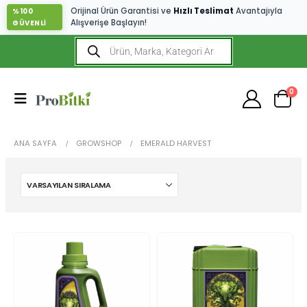
Orijinal Ürün Garantisi ve
Hızlı Teslimat
Avantajıyla
%100
Alışverişe Başlayın!
GÜVENLİ
0
ANA SAYFA
GROWSHOP
EMERALD HARVEST