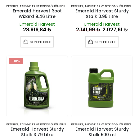
BESINLER, TAKVIYELER VE BITKI SAĞLIĞI
,
KÖK GÜÇLENDIRICILER, BAKTERILER VE MANTARLAR
BESINLER, TAKVIYELER VE BITKI SAĞLIĞI
,
BITKI BESINLERI VE TAKVIYELERI
Emerald Harvest Root
Emerald Harvest Sturdy
Wizard 9.46 Litre
Stalk 0.95 Litre
Emerald Harvest
Emerald Harvest
28.916,84
₺
2.141,99
₺
2.027,61
₺
SEPETE EKLE
SEPETE EKLE
-10%
BESINLER, TAKVIYELER VE BITKI SAĞLIĞI
,
BITKI BESINLERI VE TAKVIYELERI
BESINLER, TAKVIYELER VE BITKI SAĞLIĞI
,
BITKI BESINLERI VE TAKVIYELERI
Emerald Harvest Sturdy
Emerald Harvest Sturdy
Stalk 3.79 Litre
Stalk 500 ml