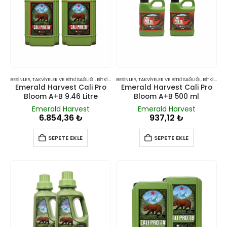
BESINLER, TAKVIYELER VE BITKI SAĞLIĞI
,
BITKI BESINLERI VE TAKVIYELERI
BESINLER, TAKVIYELER VE BITKI SAĞLIĞI
,
BITKI BESINLERI VE TAKVIYELERI
Emerald Harvest Cali Pro
Emerald Harvest Cali Pro
Bloom A+B 9.46 Litre
Bloom A+B 500 ml
Emerald Harvest
Emerald Harvest
6.854,36
₺
937,12
₺
SEPETE EKLE
SEPETE EKLE