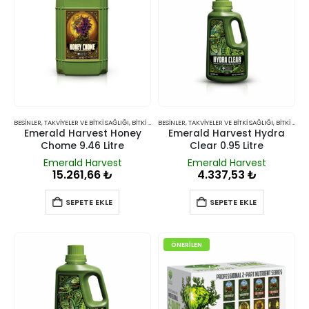
BESINLER, TAKVIYELER VE BITKI SAĞLIĞI
,
BITKI BESINLERI VE TAKVIYELERI
BESINLER, TAKVIYELER VE BITKI SAĞLIĞI
,
BITKI BESINLERI VE TAKVIYELERI
Emerald Harvest Honey
Emerald Harvest Hydra
Chome 9.46 Litre
Clear 0.95 Litre
Emerald Harvest
Emerald Harvest
15.261,66
₺
4.337,53
₺
SEPETE EKLE
SEPETE EKLE
ÖNERILEN