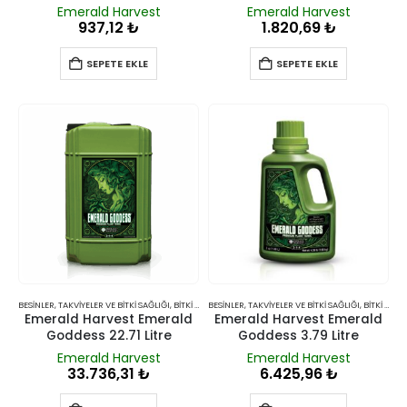
Emerald Harvest
Emerald Harvest
937,12
₺
1.820,69
₺
SEPETE EKLE
SEPETE EKLE
BESINLER, TAKVIYELER VE BITKI SAĞLIĞI
,
BITKI BESINLERI VE TAKVIYELERI
BESINLER, TAKVIYELER VE BITKI SAĞLIĞI
,
BITKI BESINLERI VE TAKVIYELERI
Emerald Harvest Emerald
Emerald Harvest Emerald
Goddess 22.71 Litre
Goddess 3.79 Litre
Emerald Harvest
Emerald Harvest
33.736,31
₺
6.425,96
₺