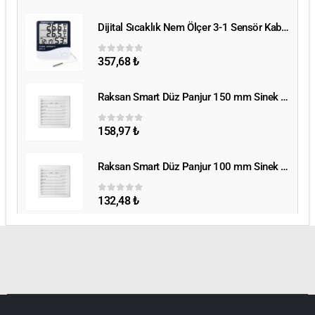
Dijital Sıcaklık Nem Ölçer 3-1 Sensör Kablolu
Dijital Sıcaklık Nem Ölçer 3-1 Sensör Kablolu
357,68
₺
0
5 üzerinden
Raksan Smart Düz Panjur 150 mm Sinek Telli
Raksan Smart Düz Panjur 150 mm Sinek Telli
158,97
₺
0
5 üzerinden
Raksan Smart Düz Panjur 100 mm Sinek Telli
Raksan Smart Düz Panjur 100 mm Sinek Telli
132,48
₺
0
5 üzerinden