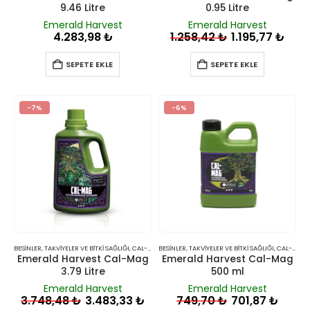
9.46 Litre
0.95 Litre
Emerald Harvest
Emerald Harvest
4.283,98
₺
1.258,42
₺
1.195,77
₺
SEPETE EKLE
SEPETE EKLE
-7%
-6%
BESINLER, TAKVIYELER VE BITKI SAĞLIĞI
,
CAL-MAG
BESINLER, TAKVIYELER VE BITKI SAĞLIĞI
,
CAL-MAG
Emerald Harvest Cal-Mag
Emerald Harvest Cal-Mag
3.79 Litre
500 ml
Emerald Harvest
Emerald Harvest
3.748,48
₺
3.483,33
₺
749,70
₺
701,87
₺