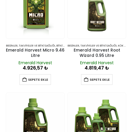
BESINLER, TAKVIYELER VE BITKI SAĞLIĞI
,
BITKI BESINLERI VE TAKVIYELERI
BESINLER, TAKVIYELER VE BITKI SAĞLIĞI
,
KÖK GÜÇLENDIRICILER, BAKTERILER VE MANTARLAR
Emerald Harvest Micro 9.46
Emerald Harvest Root
Litre
Wizard 0.95 Litre
Emerald Harvest
Emerald Harvest
4.926,57
₺
4.819,47
₺
SEPETE EKLE
SEPETE EKLE