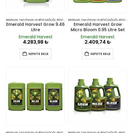
BESINLER, TAKVIYELER VE BITKI SAĞLIĞI
,
BITKI BESINLERI VE TAKVIYELERI
BESINLER, TAKVIYELER VE BITKI SAĞLIĞI
,
BITKI BESINLERI VE TAKVIYELERI
Emerald Harvest Grow 9.46
Emerald Harvest Grow
Litre
Micro Bloom 0.95 Litre Set
Emerald Harvest
Emerald Harvest
4.283,98
₺
2.409,74
₺
SEPETE EKLE
SEPETE EKLE
BESINLER, TAKVIYELER VE BITKI SAĞLIĞI
,
BITKI BESINLERI VE TAKVIYELERI
BESINLER, TAKVIYELER VE BITKI SAĞLIĞI
,
BITKI BESINLERI VE TAKVIYELERI