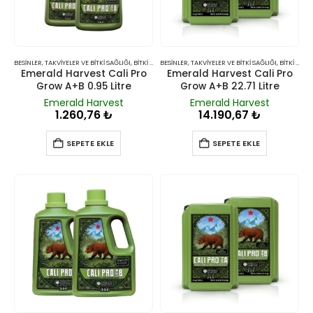
BESINLER, TAKVIYELER VE BITKI SAĞLIĞI
,
BITKI BESINLERI VE TAKVIYELERI
BESINLER, TAKVIYELER VE BITKI SAĞLIĞI
,
BITKI BESINLERI VE TAKVIYELERI
Emerald Harvest Cali Pro
Emerald Harvest Cali Pro
Grow A+B 0.95 Litre
Grow A+B 22.71 Litre
Emerald Harvest
Emerald Harvest
1.260,76
₺
14.190,67
₺
SEPETE EKLE
SEPETE EKLE