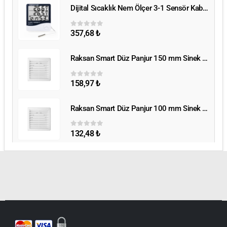
Dijital Sıcaklık Nem Ölçer 3-1 Sensör Kablolu
Dijital Sıcaklık Nem Ölçer 3-1 Sensör Kablolu
357,68
₺
0
5 üzerinden
Raksan Smart Düz Panjur 150 mm Sinek Telli
Raksan Smart Düz Panjur 150 mm Sinek Telli
158,97
₺
0
5 üzerinden
Raksan Smart Düz Panjur 100 mm Sinek Telli
Raksan Smart Düz Panjur 100 mm Sinek Telli
132,48
₺
0
5 üzerinden