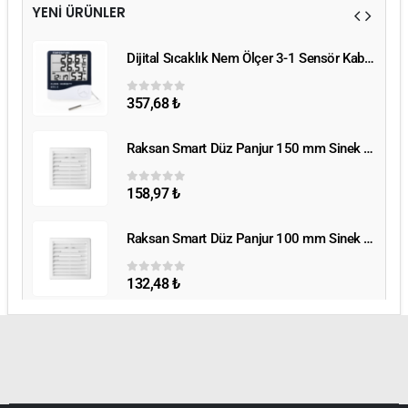
YENİ ÜRÜNLER
Dijital Sıcaklık Nem Ölçer 3-1 Sensör Kablolu
Dijital Sıcaklık Nem Ölçer 3-1 Sensör Kablolu
357,68
₺
0
5 üzerinden
Raksan Smart Düz Panjur 150 mm Sinek Telli
Raksan Smart Düz Panjur 150 mm Sinek Telli
158,97
₺
0
5 üzerinden
Raksan Smart Düz Panjur 100 mm Sinek Telli
Raksan Smart Düz Panjur 100 mm Sinek Telli
132,48
₺
0
5 üzerinden