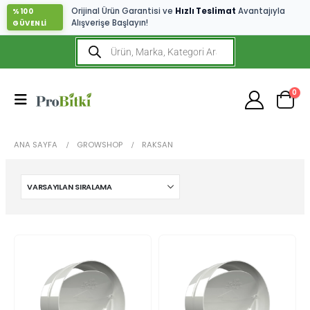
Orijinal Ürün Garantisi ve
Hızlı Teslimat
Avantajıyla
%100
Alışverişe Başlayın!
GÜVENLİ
0
ANA SAYFA
GROWSHOP
RAKSAN