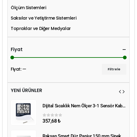
Ölçüm Sistemleri
Saksılar ve Yetiştirme Sistemleri
Topraklar ve Diğer Medyalar
Fiyat
Fiyat:
—
Filtrele
YENİ ÜRÜNLER
Dijital Sıcaklık Nem Ölçer 3-1 Sensör Kablolu
Dijital Sıcaklık Nem Ölçer 3-1 Sensör Kablolu
357,68
₺
0
5 üzerinden
Raksan Smart Düz Panjur 150 mm Sinek Telli
Raksan Smart Düz Panjur 150 mm Sinek Telli