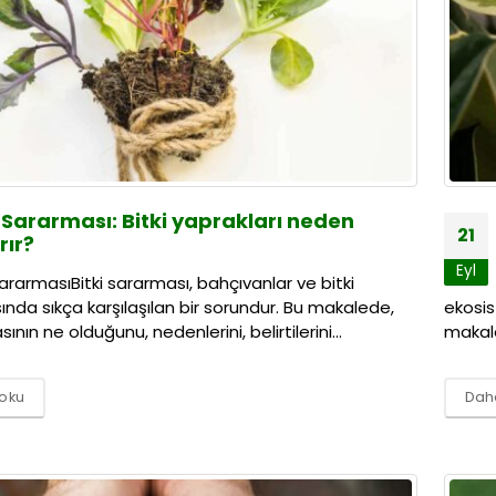
i Sararması: Bitki yaprakları neden
21
rır?
Eyl
SararmasıBitki sararması, bahçıvanlar ve bitki
ında sıkça karşılaşılan bir sorundur. Bu makalede,
ekosis
ının ne olduğunu, nedenlerini, belirtilerini...
makale
 oku
Daha