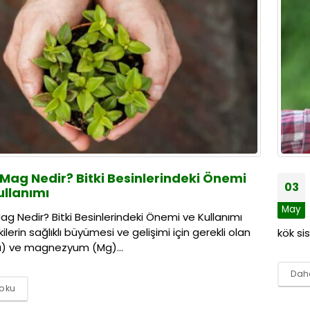
Mag Nedir? Bitki Besinlerindeki Önemi
03
ullanımı
May
g Nedir? Bitki Besinlerindeki Önemi ve Kullanımı
ilerin sağlıklı büyümesi ve gelişimi için gerekli olan
kök si
a) ve magnezyum (Mg)...
Daha
 oku