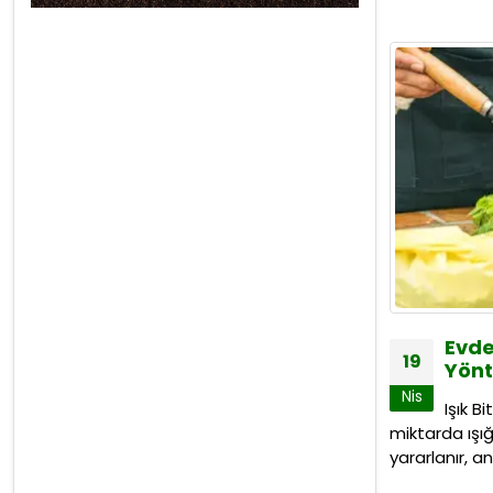
Evde 
19
Yön
Nis
Işık B
miktarda ışığa
yararlanır, an