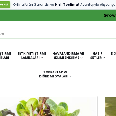
Orijinal Ürün Garantisi ve
Hızlı Teslimat
Avantajıyla Alışverişe
VENLİ
Grow
IŞTIRME
BITKI YETIŞTIRME
HAVALANDIRMA VE
HAZIR
KÖ
RLARI
LAMBALARI
İKLIMLENDIRME
SETLER
TOPRAKLAR VE
DIĞER MEDYALARI