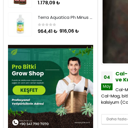
0
5 üzerinden
1.178,09
₺
Terra Aquatica Ph Minus 1 Litre
0
5 üzerinden
916,06
₺
964,41
₺
Cal-
04
ve K
May
Cal-Ma
Cal-Mag, bitk
kalsiyum (C
Daha fazla