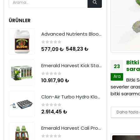
ÜRÜNLER
Advanced Nutrients Bloom 500 ml
0
5 üzerinden
548,23
₺
577,09
₺
Bitk
Emerald Harvest Kick Starter Kit 2 Part
23
sara
Ara
Bitki 
0
5 üzerinden
10.917,90
₺
severler aras
bitki sararmas
Clon-Air Turbo Hydro Klonlama Sistemi
0
5 üzerinden
2.914,45
₺
Daha fazla
Emerald Harvest Cali Pro Bloom A+B 0.95 Litre