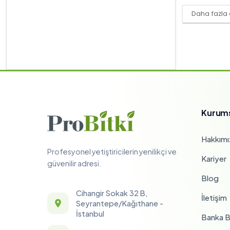
Daha fazla
Kurum
Hakkımı
Profesyonel yetiştiricilerin yenilikçi ve
Kariyer
güvenilir adresi.
Blog
Cihangir Sokak 32 B,
İletişim
Seyrantepe/Kağıthane -
İstanbul
Banka Bi