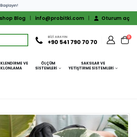
 Başlayın!
shop Blog
info@probitki.com
Oturum aç
BİZİ ARAYIN
0
+90 541 790 70 70
KLENDIRME VE
ÖLÇÜM
SAKSILAR VE
KLONLAMA
SISTEMLERI
YETIŞTIRME SISTEMLERI