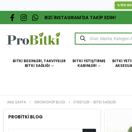
%100 GÜ
BİZİ İNSTAGRAM'DA TAKİP EDİN!
BITKI BESINLERI, TAKVIYELER
BITKI YETIŞTIRME
BITKI YET
BITKI SAĞLIĞI
KABINLERI
AKSESUA
ANA SAYFA
GROWSHOP BLOG
ETIKETLER -
BITKI SAĞLIĞI
PROBITKI BLOG