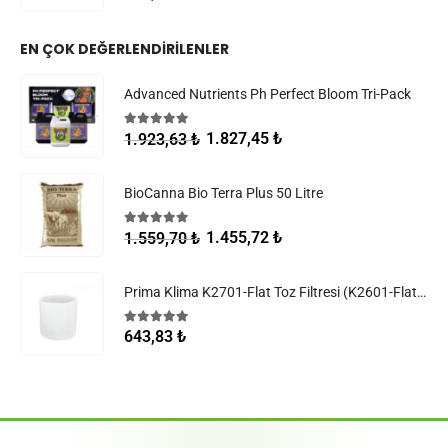
EN ÇOK DEĞERLENDIRILENLER
Advanced Nutrients Ph Perfect Bloom Tri-Pack
5.00
5 üzerinden
1.827,45
₺
1.923,63
₺
BioCanna Bio Terra Plus 50 Litre
5.00
5 üzerinden
1.455,72
₺
1.559,70
₺
Prima Klima K2701-Flat Toz Filtresi (K2601-Flat Filtreler)
5.00
5 üzerinden
643,83
₺