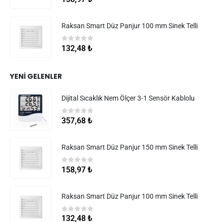
Raksan Smart Düz Panjur 100 mm Sinek Telli
0
5 üzerinden
132,48
₺
YENI GELENLER
Dijital Sıcaklık Nem Ölçer 3-1 Sensör Kablolu
0
5 üzerinden
357,68
₺
Raksan Smart Düz Panjur 150 mm Sinek Telli
0
5 üzerinden
158,97
₺
Raksan Smart Düz Panjur 100 mm Sinek Telli
0
5 üzerinden
132,48
₺