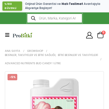
Orijinal Ürün Garantisi ve
Hızlı Teslimat
Avantajıyla
%100
Alışverişe Başlayın!
GÜVENLİ
0
ANA SAYFA
GROWSHOP
BESINLER, TAKVIYELER VE BITKI SAĞLIĞI
,
BITKI BESINLERI VE TAKVIYELERI
ADVANCED NUTRIENTS BUD CANDY 1 LITRE
-5%