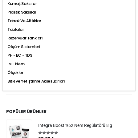
Kumaş Saksılar
Plastik Saksılar
Tabak Ve Altlıklar
Tablalar
Rezervuar Tankları
Ölçüm Sistemleri
PH - EC - TDS
Isı - Nem
Ölçekler
Bitki ve Yetiştirme Aksesuarları
POPÜLER ÜRÜNLER
Integra Boost %62 Nem Regülatörü 8 g
5.00
5 üzerinden