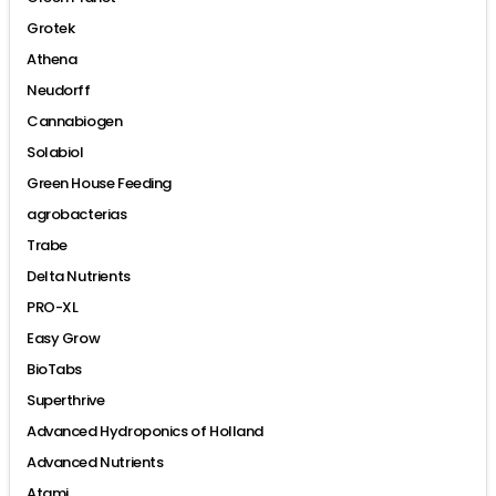
Grotek
Athena
Neudorff
Cannabiogen
Solabiol
Green House Feeding
agrobacterias
Trabe
Delta Nutrients
PRO-XL
Easy Grow
BioTabs
Superthrive
Advanced Hydroponics of Holland
Advanced Nutrients
Atami