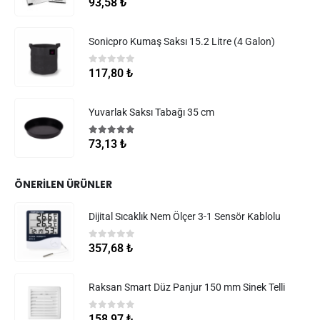
93,58
₺
Sonicpro Kumaş Saksı 15.2 Litre (4 Galon)
0
5 üzerinden
117,80
₺
Yuvarlak Saksı Tabağı 35 cm
5.00
5 üzerinden
73,13
₺
ÖNERILEN ÜRÜNLER
Dijital Sıcaklık Nem Ölçer 3-1 Sensör Kablolu
0
5 üzerinden
357,68
₺
Raksan Smart Düz Panjur 150 mm Sinek Telli
0
5 üzerinden
158,97
₺