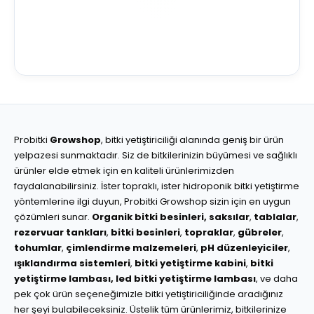
Probitki
Growshop
, bitki yetiştiriciliği alanında geniş bir ürün
yelpazesi sunmaktadır. Siz de bitkilerinizin büyümesi ve sağlıklı
ürünler elde etmek için en kaliteli ürünlerimizden
faydalanabilirsiniz. İster topraklı, ister hidroponik bitki yetiştirme
yöntemlerine ilgi duyun, Probitki Growshop sizin için en uygun
çözümleri sunar.
Organik bitki besinleri,
saksılar
,
tablalar
,
rezervuar tankları
,
bitki besinleri
,
topraklar
,
gübreler
,
tohumlar
,
çimlendirme malzemeleri
,
pH düzenleyiciler
,
ışıklandırma sistemleri
,
bitki yetiştirme kabini
,
bitki
yetiştirme lambası,
led bitki yetiştirme lambası
, ve daha
pek çok ürün seçeneğimizle bitki yetiştiriciliğinde aradığınız
her şeyi bulabileceksiniz. Üstelik tüm ürünlerimiz, bitkilerinize