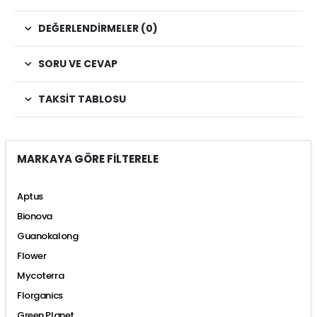
DEĞERLENDIRMELER (0)
SORU VE CEVAP
TAKSIT TABLOSU
MARKAYA GÖRE FİLTERELE
Aptus
Bionova
Guanokalong
Flower
Mycoterra
Florganics
Green Planet