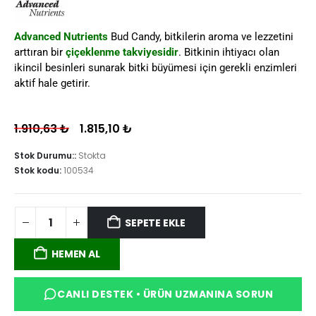
Advanced Nutrients
Bud Candy, bitkilerin aroma ve lezzetini
arttıran bir
çiçeklenme takviyesidir
. Bitkinin ihtiyacı olan
ikincil besinleri sunarak bitki büyümesi için gerekli enzimleri
aktif hale getirir.
1.910,63
₺
1.815,10
₺
Stok Durumu::
Stokta
Stok kodu:
100534
SEPETE EKLE
HEMEN AL
CANLI DESTEK • ÜRÜN UZMANINA SORUN