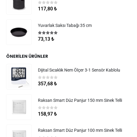
0
5 üzerinden
117,80
₺
Yuvarlak Saksı Tabağı 35 cm
5.00
5 üzerinden
73,13
₺
ÖNERILEN ÜRÜNLER
Dijital Sıcaklık Nem Ölçer 3-1 Sensör Kablolu
0
5 üzerinden
357,68
₺
Raksan Smart Düz Panjur 150 mm Sinek Telli
0
5 üzerinden
158,97
₺
Raksan Smart Düz Panjur 100 mm Sinek Telli