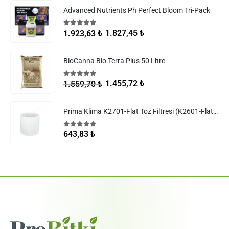
Advanced Nutrients Ph Perfect Bloom Tri-Pack
5.00
5 üzerinden
1.827,45
₺
1.923,63
₺
BioCanna Bio Terra Plus 50 Litre
5.00
5 üzerinden
1.455,72
₺
1.559,70
₺
Prima Klima K2701-Flat Toz Filtresi (K2601-Flat Filtreler)
5.00
5 üzerinden
643,83
₺