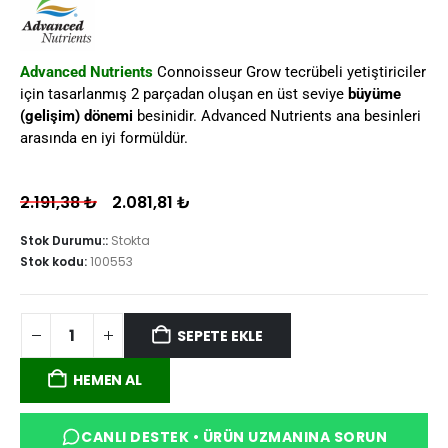
Advanced Nutrients
Connoisseur Grow tecrübeli yetiştiriciler
için tasarlanmış 2 parçadan oluşan en üst seviye
büyüme
(gelişim) dönemi
besinidir. Advanced Nutrients ana besinleri
arasında en iyi formüldür.
2.191,38
₺
2.081,81
₺
Stok Durumu::
Stokta
Stok kodu:
100553
SEPETE EKLE
HEMEN AL
CANLI DESTEK • ÜRÜN UZMANINA SORUN