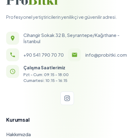
Profesyonel yetiştiricilerin yenilikçi ve güvenilir adresi.
Cihangir Sokak 32 B, Seyrantepe/Kağıthane -
İstanbul
+90 541 790 70 70
info@probitki.com
Çalışma Saatlerimiz
Pzt - Cum: 09:15 - 18:00
Cumartesi: 10:15 - 16:15
Kurumsal
Hakkımızda