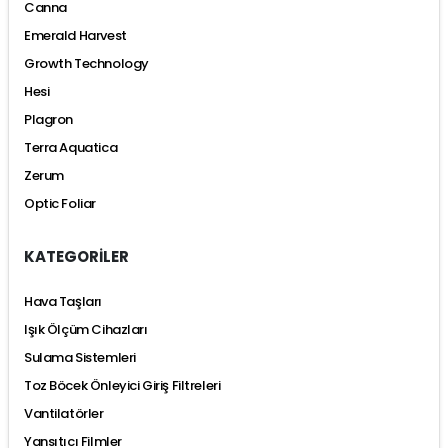
Canna
Emerald Harvest
Growth Technology
Hesi
Plagron
Terra Aquatica
Zerum
Optic Foliar
KATEGORİLER
Hava Taşları
Işık Ölçüm Cihazları
Sulama Sistemleri
Toz Böcek Önleyici Giriş Filtreleri
Vantilatörler
Yansıtıcı Filmler