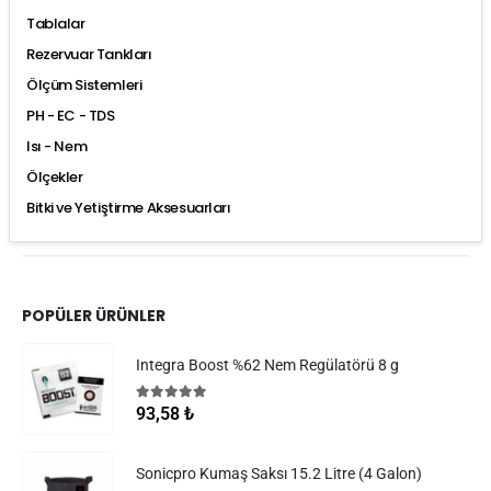
Tablalar
Rezervuar Tankları
Ölçüm Sistemleri
PH - EC - TDS
Isı - Nem
Ölçekler
Bitki ve Yetiştirme Aksesuarları
POPÜLER ÜRÜNLER
Integra Boost %62 Nem Regülatörü 8 g
5.00
5 üzerinden
93,58
₺
Sonicpro Kumaş Saksı 15.2 Litre (4 Galon)