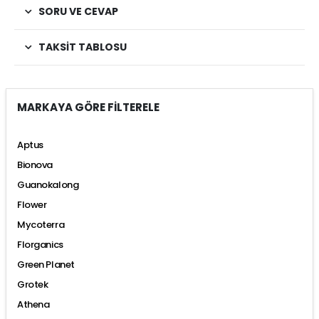
SORU VE CEVAP
TAKSIT TABLOSU
MARKAYA GÖRE FİLTERELE
Aptus
Bionova
Guanokalong
Flower
Mycoterra
Florganics
Green Planet
Grotek
Athena