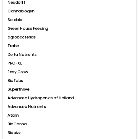
Neudorff
Cannabiogen
Solabiol
Green House Feeding
agrobacterias
Trabe
Delta Nutrients
PRO-XL
Easy Grow
BioTabs
Superthrive
Advanced Hydroponics of Holland
Advanced Nutrients
Atami
BioCanna
Biobizz