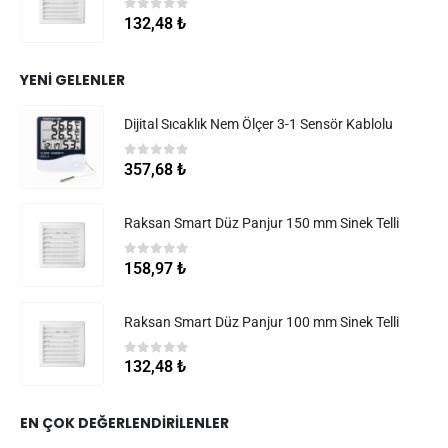
0
5 üzerinden
132,48
₺
YENI GELENLER
Dijital Sıcaklık Nem Ölçer 3-1 Sensör Kablolu
0
5 üzerinden
357,68
₺
Raksan Smart Düz Panjur 150 mm Sinek Telli
0
5 üzerinden
158,97
₺
Raksan Smart Düz Panjur 100 mm Sinek Telli
0
5 üzerinden
132,48
₺
EN ÇOK DEĞERLENDIRILENLER