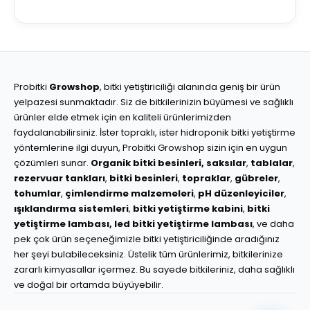
Probitki
Growshop
, bitki yetiştiriciliği alanında geniş bir ürün
yelpazesi sunmaktadır. Siz de bitkilerinizin büyümesi ve sağlıklı
ürünler elde etmek için en kaliteli ürünlerimizden
faydalanabilirsiniz. İster topraklı, ister hidroponik bitki yetiştirme
yöntemlerine ilgi duyun, Probitki Growshop sizin için en uygun
çözümleri sunar.
Organik bitki besinleri,
saksılar
,
tablalar
,
rezervuar tankları
,
bitki besinleri
,
topraklar
,
gübreler
,
tohumlar
,
çimlendirme malzemeleri
,
pH düzenleyiciler
,
ışıklandırma sistemleri
,
bitki yetiştirme kabini
,
bitki
yetiştirme lambası,
led bitki yetiştirme lambası
, ve daha
pek çok ürün seçeneğimizle bitki yetiştiriciliğinde aradığınız
her şeyi bulabileceksiniz. Üstelik tüm ürünlerimiz, bitkilerinize
zararlı kimyasallar içermez. Bu sayede bitkileriniz, daha sağlıklı
ve doğal bir ortamda büyüyebilir.