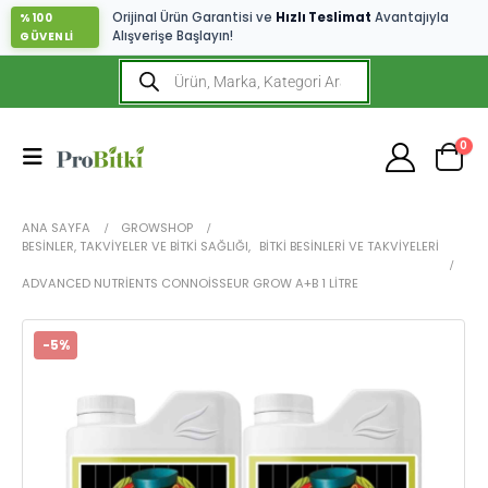
Orijinal Ürün Garantisi ve
Hızlı Teslimat
Avantajıyla
%100
Alışverişe Başlayın!
GÜVENLİ
0
ANA SAYFA
GROWSHOP
BESINLER, TAKVIYELER VE BITKI SAĞLIĞI
,
BITKI BESINLERI VE TAKVIYELERI
ADVANCED NUTRIENTS CONNOISSEUR GROW A+B 1 LITRE
-5%