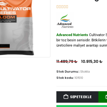
Advanced Nutrients
Cultivator S
bir toz besin serisidir. Bitkiler
üreticilere maliyet avantajı sun
11.489,79
₺
10.915,30
₺
Stok Durumu::
Stokta
Stok kodu:
101510
SEPETE EKLE