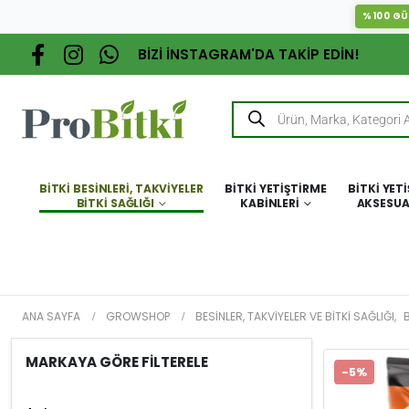
%100 GÜ
BİZİ İNSTAGRAM'DA TAKİP EDİN!
BITKI BESINLERI, TAKVIYELER
BITKI YETIŞTIRME
BITKI YET
BITKI SAĞLIĞI
KABINLERI
AKSESUA
ANA SAYFA
GROWSHOP
BESINLER, TAKVIYELER VE BITKI SAĞLIĞI
,
B
MARKAYA GÖRE FİLTERELE
-5%