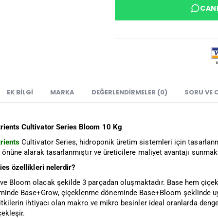
CANL
EK BILGI
MARKA
DEĞERLENDIRMELER (0)
SORU VE 
ients Cultivator Series Bloom 10 Kg
rients
Cultivator Series, hidroponik üretim sistemleri için tasarlanmı
z önüne alarak tasarlanmıştır ve üreticilere maliyet avantajı sunmakt
ies özellikleri nelerdir?
ve Bloom olacak şekilde 3 parçadan oluşmaktadır. Base hem çiçek
inde Base+Grow, çiçeklenme döneminde Base+Bloom şeklinde uy
itkilerin ihtiyacı olan makro ve mikro besinler ideal oranlarda den
ekleşir.