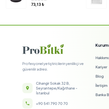
5.00
5 üzerinden
73,13
₺
Kurum
Hakkımı
Profesyonel yetiştiricilerin yenilikçi ve
Kariyer
güvenilir adresi.
Blog
Cihangir Sokak 32 B,
İletişim
Seyrantepe/Kağıthane -
İstanbul
Banka Bi
+90 541 790 70 70