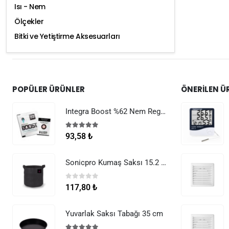
Isı - Nem
Ölçekler
Bitki ve Yetiştirme Aksesuarları
POPÜLER ÜRÜNLER
ÖNERILEN Ü
Integra Boost %62 Nem Regülatörü 8 g
5.00
5 üzerinden
93,58
₺
Sonicpro Kumaş Saksı 15.2 Litre (4 Galon)
0
5 üzerinden
117,80
₺
Yuvarlak Saksı Tabağı 35 cm