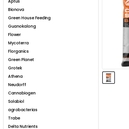
Aptus
Bionova
Green House Feeding
Guanokalong
Flower
Mycoterra
Florganics
Green Planet
Grotek
Athena
Neudorff
Cannabiogen
Solabiol
agrobacterias
Trabe
Delta Nutrients