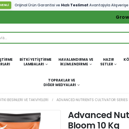
Orijinal Ürün Garantisi ve
Hızlı Teslimat
Avantajıyla Alışverişe
VENLİ
Grow
IŞTIRME
BITKI YETIŞTIRME
HAVALANDIRMA VE
HAZIR
KÖ
RLARI
LAMBALARI
İKLIMLENDIRME
SETLER
TOPRAKLAR VE
DIĞER MEDYALARI
ITKI BESINLERI VE TAKVIYELERI
ADVANCED NUTRIENTS CULTIVATOR SERIES
Advanced Nutr
Bloom 10 Kg