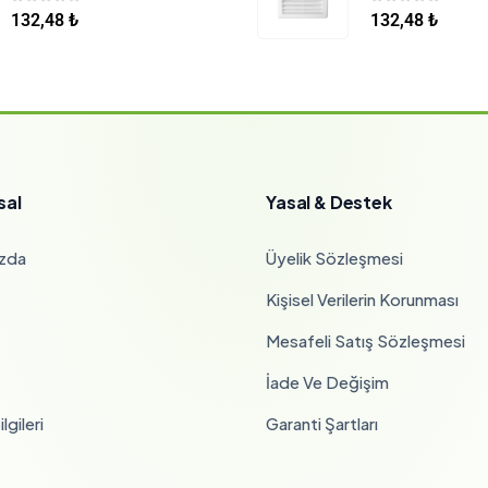
0
5 üzerinden
0
5 üzerinden
132,48
₺
132,48
₺
sal
Yasal & Destek
zda
Üyelik Sözleşmesi
Kişisel Verilerin Korunması
Mesafeli Satış Sözleşmesi
İade Ve Değişim
lgileri
Garanti Şartları