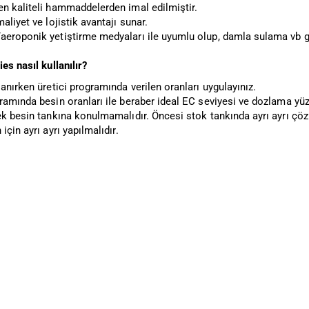
en kaliteli hammaddelerden imal edilmiştir.
maliyet ve lojistik avantajı sunar.
eroponik yetiştirme medyaları ile uyumlu olup, damla sulama vb gib
ies nasıl kullanılır?
lanırken üretici programında verilen oranları uygulayınız.
ramında besin oranları ile beraber ideal EC seviyesi ve dozlama yüzd
k besin tankına konulmamalıdır. Öncesi stok tankında ayrı ayrı çözü
için ayrı ayrı yapılmalıdır.