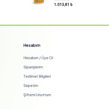
5.00
5 üzerinden
1.013,81
₺
Hesabım
Hesabım / Üye Ol
Siparişlerim
Teslimat Bilgileri
Sepetim
Şifremi Unuttum