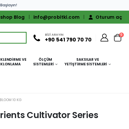
 Başlayın!
shop Blog
info@probitki.com
Oturum aç
BİZİ ARAYIN
0
+90 541 790 70 70
KLENDIRME VE
ÖLÇÜM
SAKSILAR VE
KLONLAMA
SISTEMLERI
YETIŞTIRME SISTEMLERI
 BLOOM 10 KG
ients Cultivator Series