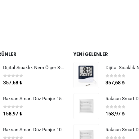
RÜNLER
YENI GELENLER
Dijital Sıcaklık Nem Ölçer 3-1 Sensör Kablolu
0
5 üzerinden
0
5 üzerinden
357,68
₺
357,68
₺
Raksan Smart Düz Panjur 150 mm Sinek Telli
0
5 üzerinden
0
5 üzerinden
158,97
₺
158,97
₺
Raksan Smart Düz Panjur 100 mm Sinek Telli