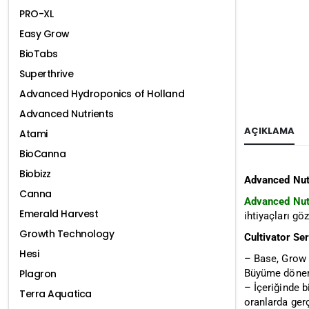
PRO-XL
Easy Grow
BioTabs
Superthrive
Advanced Hydroponics of Holland
Advanced Nutrients
AÇIKLAMA
Atami
BioCanna
Biobizz
Advanced Nutr
Canna
Advanced Nut
Emerald Harvest
ihtiyaçları gö
Growth Technology
Cultivator Ser
Hesi
– Base, Grow 
Büyüme dönem
Plagron
– İçeriğinde b
Terra Aquatica
oranlarda gerç